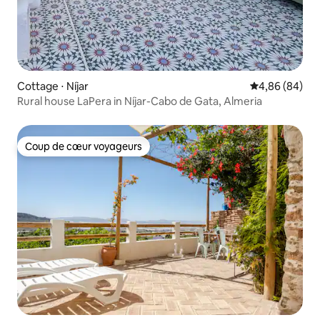
Cottage ⋅ Níjar
Évaluation mo
4,86 (84)
Rural house LaPera in Níjar-Cabo de Gata, Almeria
Coup de cœur voyageurs
Coup de cœur voyageurs