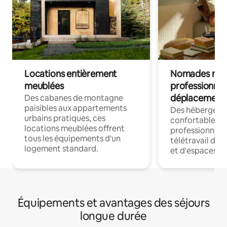
Locations entièrement
Nomades num
meublées
professionnel
déplacement
Des cabanes de montagne
paisibles aux appartements
Des hébergem
urbains pratiques, ces
confortables p
locations meublées offrent
professionnels
tous les équipements d'un
télétravail dis
logement standard.
et d'espaces de
Équipements et avantages des séjours
longue durée