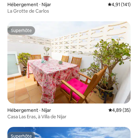
Hébergement ⋅ Níjar
Évaluation moy
4,91 (141)
La Grotte de Carlos
Superhôte
Superhôte
Hébergement ⋅ Níjar
Évaluation mo
4,89 (35)
Casa Las Eras, à Villa de Níjar
Superhôte