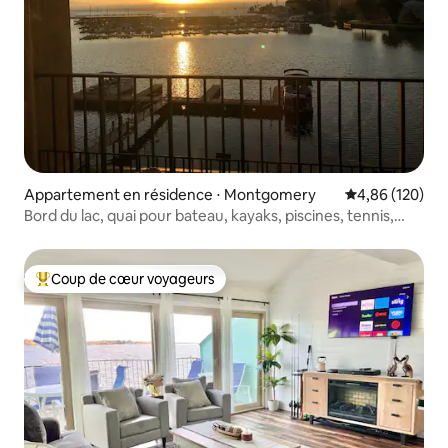
Appartement en résidence ⋅ Montgomery
Évaluation moy
4,86 (120)
Bord du lac, quai pour bateau, kayaks, piscines, tennis,
pickleball
Coup de cœur voyageurs
Coups de cœur voyageurs les plus appréciés