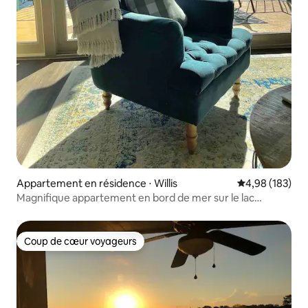
Appartement en résidence ⋅ Willis
Évaluation moy
4,98 (183)
Magnifique appartement en bord de mer sur le lac
Conroe
Coup de cœur voyageurs
Coup de cœur voyageurs