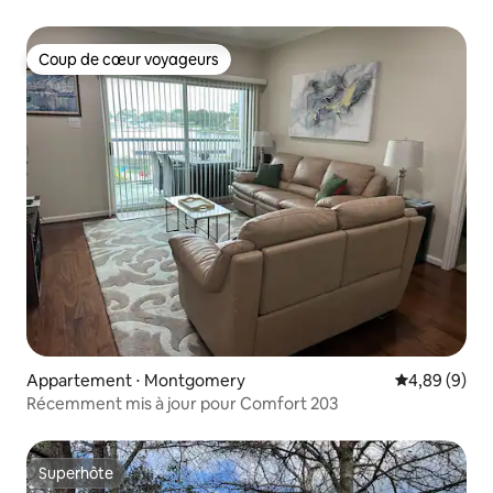
Coup de cœur voyageurs
Coup de cœur voyageurs
Appartement ⋅ Montgomery
Évaluation m
4,89 (9)
Récemment mis à jour pour Comfort 203
Superhôte
Superhôte