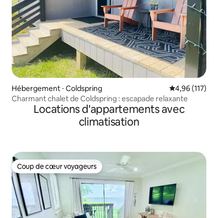
Hébergement ⋅ Coldspring
Évaluation moy
4,96 (117)
Charmant chalet de Coldspring : escapade relaxante
Locations d'appartements avec
climatisation
Coup de cœur voyageurs
Coup de cœur voyageurs