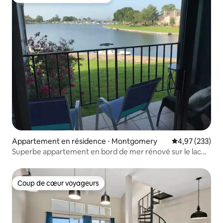
Coups de cœur voyageurs les plus appréciés
Appartement en résidence ⋅ Montgomery
Évaluation moy
4,97 (233)
Superbe appartement en bord de mer rénové sur le lac
Conroe
Coup de cœur voyageurs
Coup de cœur voyageurs