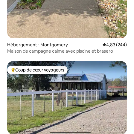
Hébergement ⋅ Montgomery
Évaluation moy
4,83 (244)
Maison de campagne calme avec piscine et brasero
Coup de cœur voyageurs
Coups de cœur voyageurs les plus appréciés