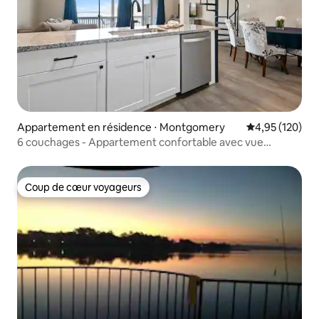
Appartement en résidence ⋅ Montgomery
Évaluation moy
4,95 (120)
6 couchages - Appartement confortable avec vue
imprenable !
Coup de cœur voyageurs
Coup de cœur voyageurs