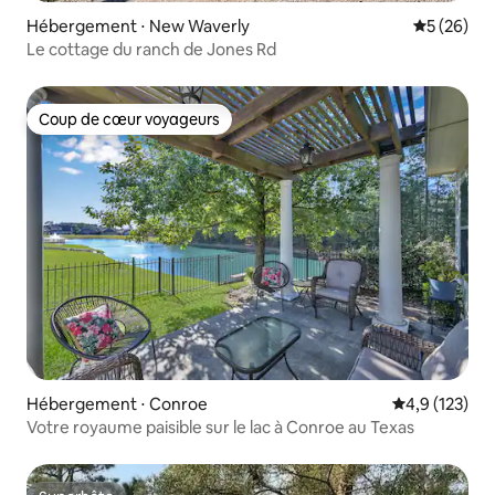
Hébergement ⋅ New Waverly
Évaluation
5 (26)
Le cottage du ranch de Jones Rd
Coup de cœur voyageurs
Coup de cœur voyageurs
Hébergement ⋅ Conroe
Évaluation mo
4,9 (123)
Votre royaume paisible sur le lac à Conroe au Texas