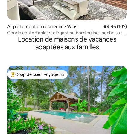
Appartement en résidence ⋅ Willis
Évaluation moy
4,96 (102)
Condo confortable et élégant au bord du lac : pêche sur le
Location de maisons de vacances
balcon.
adaptées aux familles
Coup de cœur voyageurs
Coups de cœur voyageurs les plus appréciés