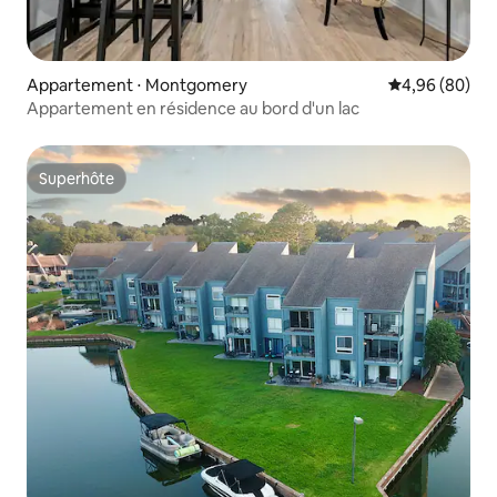
Appartement ⋅ Montgomery
Évaluation mo
4,96 (80)
Appartement en résidence au bord d'un lac
Superhôte
Superhôte