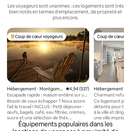
Les voyageurs sont unanimes : ces logements sont très
bien notés en termes d'emplacement, de propreté et
plus encore.
Coup de cœur voyageurs
Coup de cœur vo
Coups de cœur voyageurs les plus appréciés
Coup de cœur vo
Hébergement ⋅ Montgome
Évaluation moyenne sur la base 
4,94 (537)
Hébergement ⋅ Hun
ry
Escapade rapide : maison entière sur un
Charmant refuge à
lac privé !
Besoin de vous échapper ? Nous avons
Ce logement paisib
fait le travail ! INCLUS : Petit déjeuner -
détente pour toute
œufs, bagels, café, eau filtrée, crèmes,
à la ville et dirige
sucre et une sélection de thés.
une ville imprégné
Équipements populaires dans les
L'emplacement est isolé, pas éloigné !
entourée de beaut
Vous avez un bateau ? Amenez-le !
souvenirs inoubli