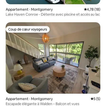
Appartement ⋅ Montgomery
Évaluation mo
4,78 (18)
Lake Haven Conroe - Détente avec piscine et accès au lac
Coup de cœur voyageurs
Coup de cœur voyageurs
Appartement ⋅ Montgomery
Évaluatio
5 (5)
Escapade élégante à Walden – Balcon et vues