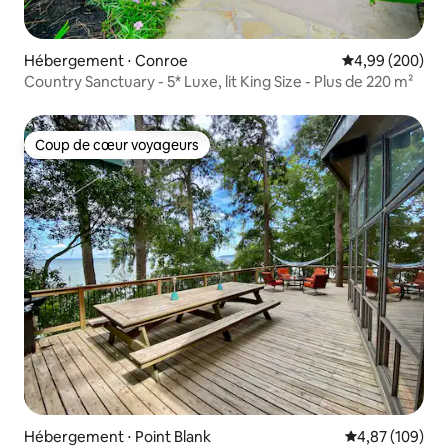
Hébergement ⋅ Conroe
Évaluation moy
4,99 (200)
Country Sanctuary - 5* Luxe, lit King Size - Plus de 220 m²
Coup de cœur voyageurs
Coup de cœur voyageurs
Hébergement ⋅ Point Blank
Évaluation moy
4,87 (109)