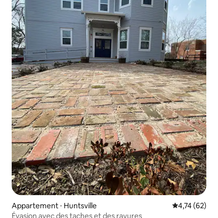
Appartement ⋅ Huntsville
Évaluation mo
4,74 (62)
Évasion avec des taches et des rayures