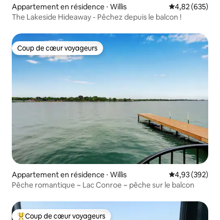
Appartement en résidence ⋅ Willis
Évaluation moy
4,82 (635)
The Lakeside Hideaway - Pêchez depuis le balcon !
Coup de cœur voyageurs
Coup de cœur voyageurs
Appartement en résidence ⋅ Willis
Évaluation moy
4,93 (392)
Pêche romantique ~ Lac Conroe ~ pêche sur le balcon
Coup de cœur voyageurs