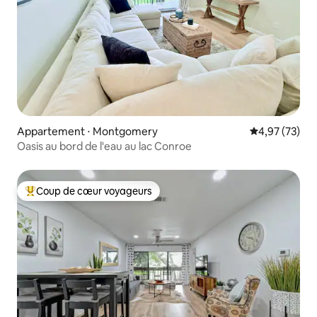
Appartement ⋅ Montgomery
Évaluation mo
4,97 (73)
Oasis au bord de l'eau au lac Conroe
Coup de cœur voyageurs
Coups de cœur voyageurs les plus appréciés