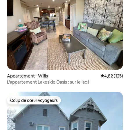
Appartement ⋅ Willis
Évaluation moy
4,82 (125)
L'appartement Lakeside Oasis : sur le lac !
Coup de cœur voyageurs
Coup de cœur voyageurs