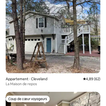
Appartement ⋅ Cleveland
Évaluation mo
4,89 (62)
La Maison de repos
Coup de cœur voyageurs
Coup de cœur voyageurs