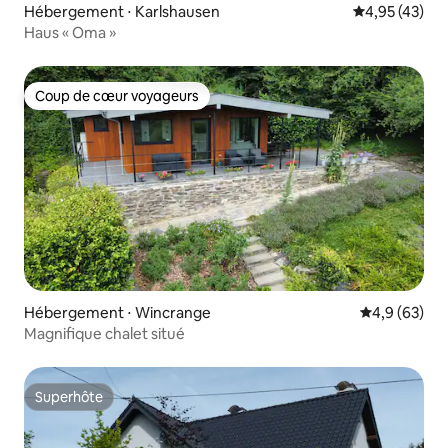
Hébergement ⋅ Karlshausen
Évaluation mo
4,95 (43)
Haus « Oma »
Coup de cœur voyageurs
Coup de cœur voyageurs
Hébergement ⋅ Wincrange
Évaluation m
4,9 (63)
Magnifique chalet situé
Superhôte
Superhôte