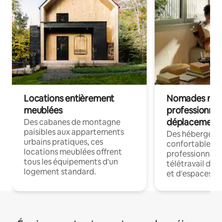
Locations entièrement
Nomades num
meublées
professionnel
déplacement
Des cabanes de montagne
paisibles aux appartements
Des hébergem
urbains pratiques, ces
confortables p
locations meublées offrent
professionnels
tous les équipements d'un
télétravail dis
logement standard.
et d'espaces de