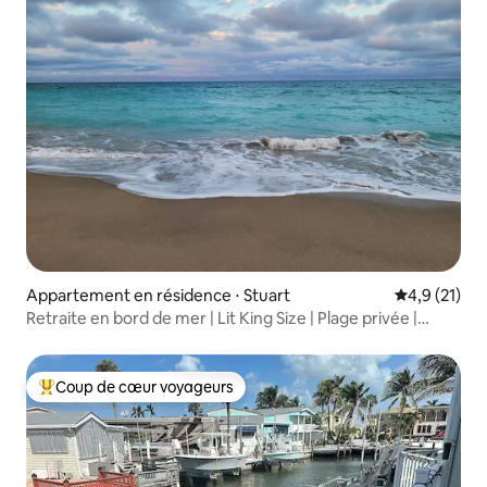
Appartement en résidence ⋅ Stuart
Évaluation m
4,9 (21)
Retraite en bord de mer | Lit King Size | Plage privée |
Piscine
Coup de cœur voyageurs
Coups de cœur voyageurs les plus appréciés