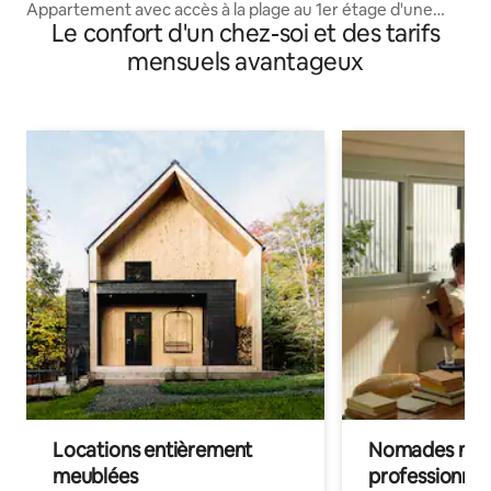
Appartement avec accès à la plage au 1er étage d'une
Le confort d'un chez-soi et des tarifs
retraite à Ocean Village
mensuels avantageux
Locations entièrement
Nomades num
meublées
professionnel