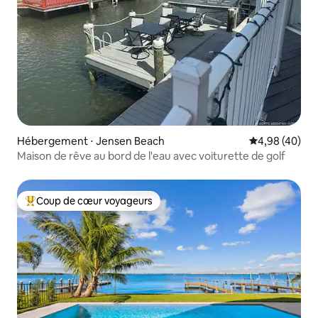
Hébergement ⋅ Jensen Beach
Évaluation mo
4,98 (40)
Maison de rêve au bord de l'eau avec voiturette de golf
Coup de cœur voyageurs
Coups de cœur voyageurs les plus appréciés