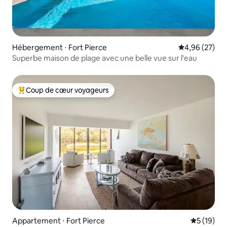
Hébergement ⋅ Fort Pierce
Évaluation mo
4,96 (27)
Superbe maison de plage avec une belle vue sur l'eau
Coup de cœur voyageurs
Coups de cœur voyageurs les plus appréciés
Appartement ⋅ Fort Pierce
Évaluation
5 (19)