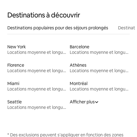
Destinations à découvrir
Destinations populaires pour des séjours prolongés
Destinati
New York
Barcelone
Locations moyenne et longue durée
Locations moyenne et longue durée
Florence
Athènes
Locations moyenne et longue durée
Locations moyenne et longue durée
Miami
Montréal
Locations moyenne et longue durée
Locations moyenne et longue durée
Seattle
Afficher plus
Locations moyenne et longue durée
* Des exclusions peuvent s'appliquer en fonction des zones