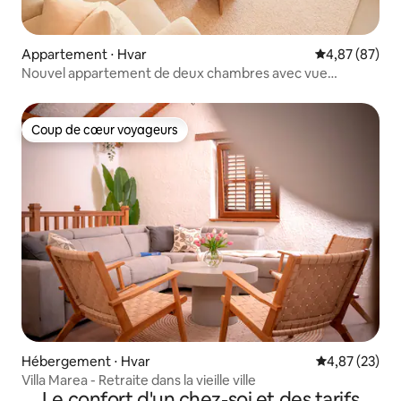
Appartement ⋅ Hvar
Évaluation mo
4,87 (87)
Nouvel appartement de deux chambres avec vue
imprenable
Coup de cœur voyageurs
Coup de cœur voyageurs
Hébergement ⋅ Hvar
Évaluation mo
4,87 (23)
Villa Marea - Retraite dans la vieille ville
Le confort d'un chez-soi et des tarifs