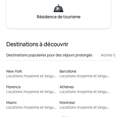
Résidence de tourisme
Destinations à découvrir
Destinations populaires pour des séjours prolongés
Autres t
New York
Barcelone
Locations moyenne et longue durée
Locations moyenne et longue durée
Florence
Athènes
Locations moyenne et longue durée
Locations moyenne et longue durée
Miami
Montréal
Locations moyenne et longue durée
Locations moyenne et longue durée