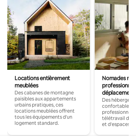
Locations entièrement
Nomades num
meublées
professionnel
déplacement
Des cabanes de montagne
paisibles aux appartements
Des hébergem
urbains pratiques, ces
confortables p
locations meublées offrent
professionnels
tous les équipements d'un
télétravail dis
logement standard.
et d'espaces de