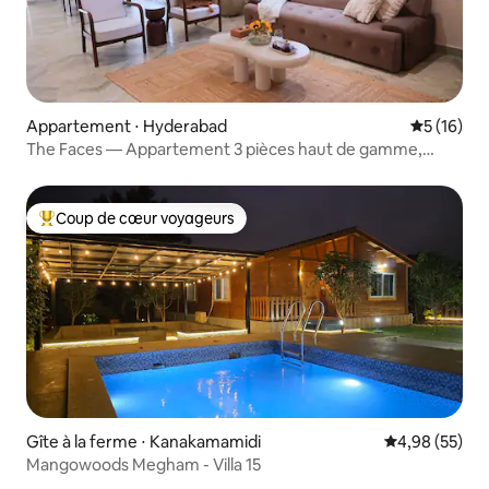
Appartement ⋅ Hyderabad
Évaluation
5 (16)
The Faces — Appartement 3 pièces haut de gamme,
Film Nagar, Jubliee Hills
Coup de cœur voyageurs
Coups de cœur voyageurs les plus appréciés
Gîte à la ferme ⋅ Kanakamamidi
Évaluation mo
4,98 (55)
Mangowoods Megham - Villa 15