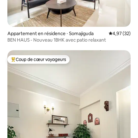
Appartement en résidence ⋅ Somajiguda
Évaluation mo
4,97 (32)
BEN HAUS - Nouveau 1BHK avec patio relaxant
Coup de cœur voyageurs
Coups de cœur voyageurs les plus appréciés