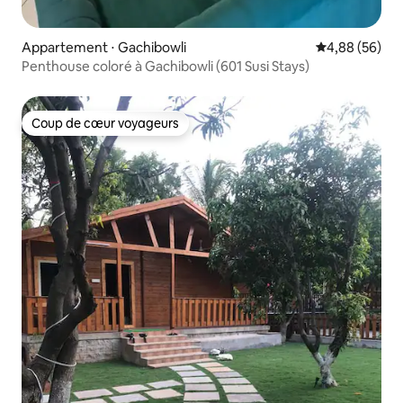
Appartement ⋅ Gachibowli
Évaluation mo
4,88 (56)
Penthouse coloré à Gachibowli (601 Susi Stays)
Coup de cœur voyageurs
Coup de cœur voyageurs