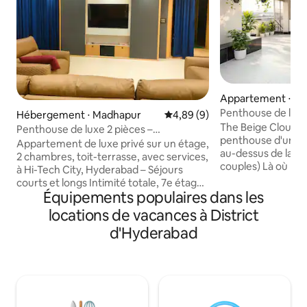
Appartement ⋅ Ga
Penthouse de luxe
Hébergement ⋅ Madhapur
Évaluation moyenne sur la bas
4,89 (9)
États-Unis | Télévi
The Beige Cloud –
Penthouse de luxe 2 pièces –
penthouse d'une 
HiTech City, Hyderabad
Appartement de luxe privé sur un étage,
au-dessus de la vill
2 chambres, toit-terrasse, avec services,
couples) Là où le luxe rencontre le
à Hi-Tech City, Hyderabad – Séjours
calme, élevez-vou
courts et longs Intimité totale, 7e étage
et flottez dans le confort. 
Équipements populaires dans les
rien que pour vous, orientation est, pas
méticuleusement 
de voisins en vis-à-vis. Logement
locations de vacances à District
minimalisme chale
moderne de 2 chambres avec un
d'Hyderabad
confort haut de g
éclairage élégant, une décoration
est un lieu de séjou
raffinée et la climatisation dans tout le
couples, doté d'in
logement. Cuisine entièrement
palette de beiges 
équipée, Wi-Fi, salle de sport au rez-de-
système de diver
chaussée et literie haut de gamme pour
avec une télévisio
les familles. Situé près de Hitech City,