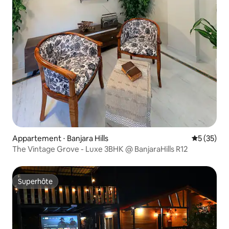
Appartement ⋅ Banjara Hills
Évaluation
5 (35)
The Vintage Grove - Luxe 3BHK @ BanjaraHills R12
Superhôte
Superhôte