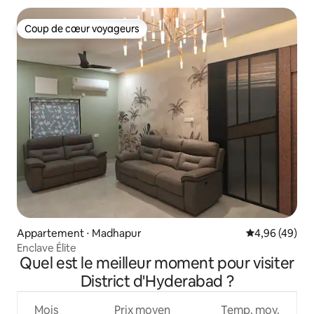
Coup de cœur voyageurs
Coup de cœur voyageurs
Appartement ⋅ Madhapur
Évaluation mo
4,96 (49)
Enclave Élite
Quel est le meilleur moment pour visiter
District d'Hyderabad ?
Mois
Prix moyen
Temp. moy.