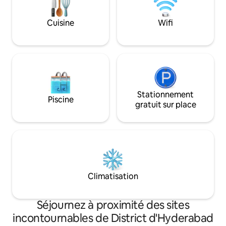
parfait pour le « slo
Jubilee Hills et Gachibowli. Idéal pour le
moments d'intimité
travail à distance, les séjours prolongés
pour les couples o
Cuisine
Wifi
ou les escapades. Réservez votre
d'affaires.
penthouse de luxe dès aujourd'hui.
Stationnement
Piscine
gratuit sur place
Climatisation
Séjournez à proximité des sites
incontournables de District d'Hyderabad