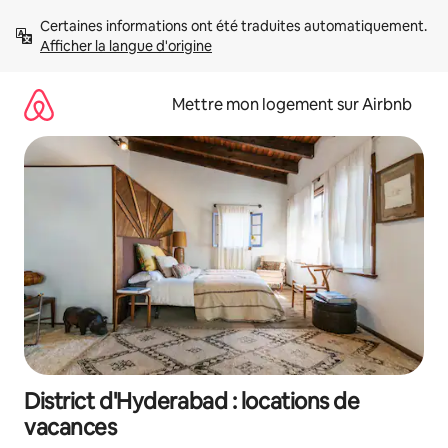
Aller
Certaines informations ont été traduites automatiquement. 
directement
Afficher la langue d'origine
au
contenu
Mettre mon logement sur Airbnb
District d'Hyderabad : locations de
vacances