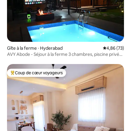
Gîte à la ferme ⋅ Hyderabad
Évaluation mo
4,86 (73)
AVY Abode - Séjour à la ferme 3 chambres, piscine privée
@ Moinabad
Coup de cœur voyageurs
Coups de cœur voyageurs les plus appréciés