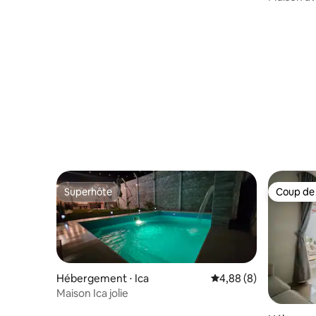
Superhôte
Coup de
Superhôte
Coup de
Hébergement ⋅ Ica
Évaluation moyenne su
4,88 (8)
Maison Ica jolie