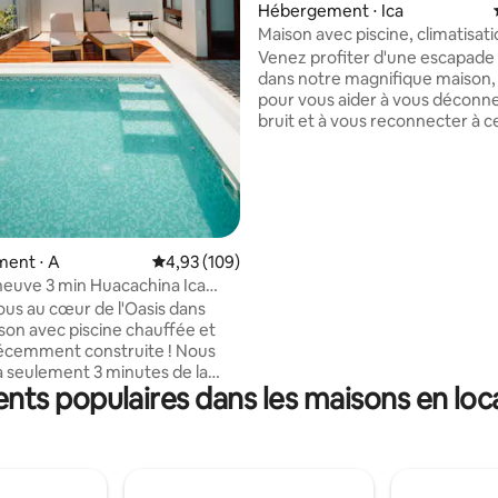
Hébergement ⋅ Ica
sur la base de 39 commentaires : 5 sur 5
Maison avec piscine, climatisati
barbecue près de Huacachina !
Venez profiter d'une escapade 
dans notre magnifique maison
pour vous aider à vous déconn
bruit et à vous reconnecter à c
compte. Un espace idéal pour 
détendre au soleil, profiter de l
faire un barbecue et partager 
moments de tranquillité en fami
entre amis. Ici, tout vous invite à ralentir :
une musique douce, de la bon
ent ⋅ A
Évaluation moyenne sur la base de 109 commen
4,93 (109)
compagnie, du soleil, du repos 
euve 3 min Huacachina Ica
confort dans chaque recoin. Le
ill A/C
us au cœur de l'Oasis dans
programme est simple : se repo
son avec piscine chauffée et
profiter et oublier le stress pe
Récemment construite ! Nous
quelques jours.
seulement 3 minutes de la
ts populaires dans les maisons en loca
uacachina et de ses dunes.
rfaite pour les familles, les
u les amis qui viennent pour
, le repos ou pour découvrir les
du désert. Détendez-vous dans