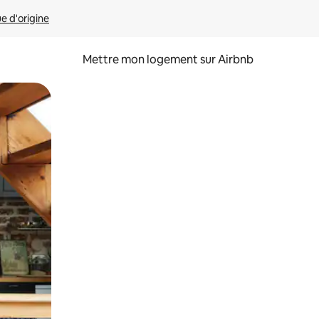
ue d'origine
Mettre mon logement sur Airbnb
sant glisser.