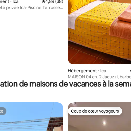
ent ⋅ Ica
Évaluation moyenne sur la base de 38 commen
4,89 (38)
privée Ica-Piscine Terrasse
Hébergement ⋅ Ica
MAISON 04 ch. 2 Jacuzzi, barb
ation de maisons de vacances à la sem
8 personnes
te
Coup de cœur voyageurs
te
Coup de cœur voyageurs