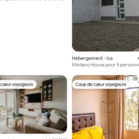
Hébergement ⋅ Ica
Médano House pour 5 personn
 cœur voyageurs
Coup de cœur voyageurs
 cœur voyageurs
Coup de cœur voyageurs
r la base de 8 commentaires : 4,88 sur 5