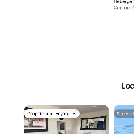
Hébergem
Copropriété 
et grill
Loc
Coup de cœur voyageurs
Superhô
Coup de cœur voyageurs
Superhô