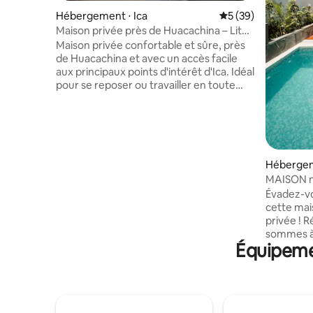
Hébergement ⋅ Ica
Évaluation moyenne 
5 (39)
Maison privée près de Huacachina – Lit
King – Clim
Maison privée confortable et sûre, près
de Huacachina et avec un accès facile
aux principaux points d'intérêt d'Ica. Idéal
pour se reposer ou travailler en toute
tranquillité. Il dispose de 2 chambres,
d'un lit King Size, d'un salon, d'une salle à
manger, d'une cuisine équipée, d'une
Smart TV et de la climatisation dans la
chambre principale. Entrée
indépendante pour plus de confort.
Hébergem
Endroit calme et sûr, avec parking en
MAISON n
face de la propriété. Pour les
Piscine Gr
Évadez-vo
réservations de 1 à 2 personnes,
cette mai
1 chambre est mise à disposition. Pour les
privée ! 
réservations de 3 à 4 voyageurs, les 2
sommes à 
chambres sont mises à disposition.
Équipemen
magique H
Elle est pa
couples o
l'aventure
charmes 