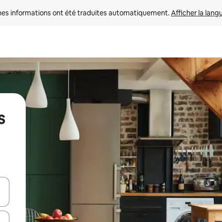
nes informations ont été traduites automatiquement. 
Afficher la lang
s
hes vers le haut et vers le bas pour les parcourir ou en appuyant et en fai