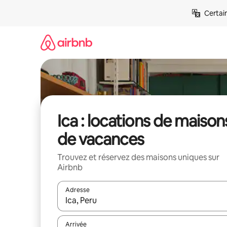
Aller
Certai
directement
au
contenu
Ica : locations de maison
de vacances
Trouvez et réservez des maisons uniques sur
Airbnb
Adresse
Lorsque les résultats s'affichent, utilisez les flèc
Arrivée