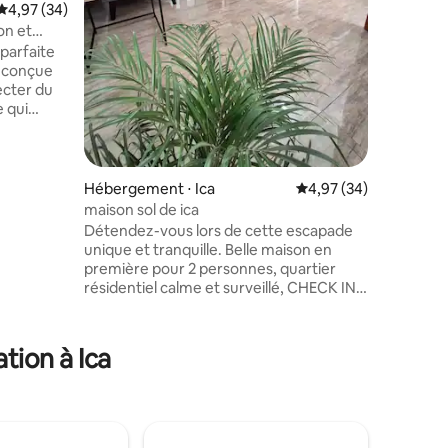
expérienc
Évaluation moyenne sur la base de 34 commentaires : 4,97 sur 5
4,97 (34)
les famill
on et
combine 
parfaite
décorati
, conçue
atmosphè
ecter du
une jour
e qui
se
a piscine,
des
lle ou
Hébergement ⋅ Ica
Évaluation moyenne su
4,97 (34)
maison sol de ica
ne
Détendez-vous lors de cette escapade
taires : 4,93 sur 5
et du
unique et tranquille. Belle maison en
première pour 2 personnes, quartier
ser,
résidentiel calme et surveillé, CHECK IN
ndant
PERSONNALISÉ, avec lit 2 places, avec
salle de bain privée, accès à la cuisine
bien équipée, dispose d'un canapé-lit, de
tion à Ica
grands espaces éclairés et ventilés. Si
vous souhaitez aller à l'Oasis de
Huacachina, nous sommes très proches,
si vous venez en ville pour des raisons
professionnelles, nous sommes proches