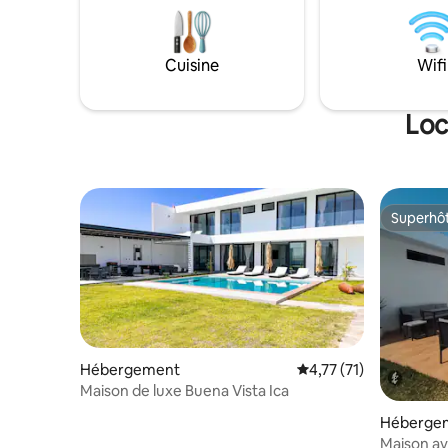
notre pis
environne
accueilla
sentiez c
Cuisine
Wifi
équipée. 
aurez au
réduction 
Loc
Superhô
Superhô
Hébergement
Évaluation moyenne su
4,77 (71)
Maison de luxe Buena Vista Ica
Hébergem
Maison av