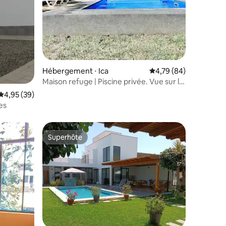
Hébergement ⋅ Ica
Évaluation moyenne su
4,79 (84)
Maison refuge | Piscine privée. Vue sur le
désert
Évaluation moyenne sur la base de 39 commentaires : 4,95 sur 5
4,95 (39)
es
Superhôte
Superhôte