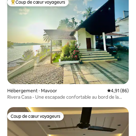
Coup de cœur voyageurs
Coups de cœur voyageurs les plus appréciés
Hébergement ⋅ Mavoor
Évaluation mo
4,91 (86)
Rivera Casa - Une escapade confortable au bord de la
rivière.
Coup de cœur voyageurs
Coup de cœur voyageurs