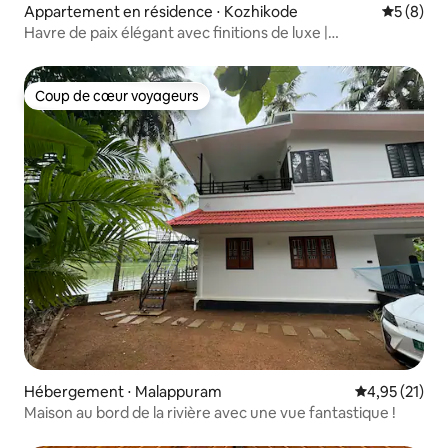
Appartement en résidence ⋅ Kozhikode
Évaluatio
5 (8)
Havre de paix élégant avec finitions de luxe |
Emplacement privilégié
Coup de cœur voyageurs
Coup de cœur voyageurs
Hébergement ⋅ Malappuram
Évaluation mo
4,95 (21)
Maison au bord de la rivière avec une vue fantastique !