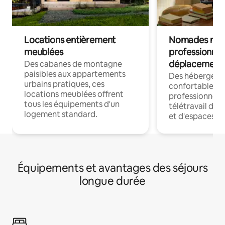
Locations entièrement
Nomades num
meublées
professionnel
déplacement
Des cabanes de montagne
paisibles aux appartements
Des hébergem
urbains pratiques, ces
confortables p
locations meublées offrent
professionnels
tous les équipements d'un
télétravail dis
logement standard.
et d'espaces de
Équipements et avantages des séjours
longue durée