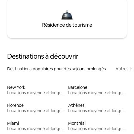
Résidence de tourisme
Destinations à découvrir
Destinations populaires pour des séjours prolongés
Autres t
New York
Barcelone
Locations moyenne et longue durée
Locations moyenne et longue durée
Florence
Athènes
Locations moyenne et longue durée
Locations moyenne et longue durée
Miami
Montréal
Locations moyenne et longue durée
Locations moyenne et longue durée