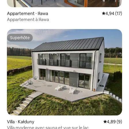
Appartement ⋅ Iława
Évaluation mo
4,94 (17)
Appartement à Iława
Superhôte
Superhôte
Villa ⋅ Kałduny
Évaluation m
4,89 (9)
Villa moderne avec sauna et vue sur le lac