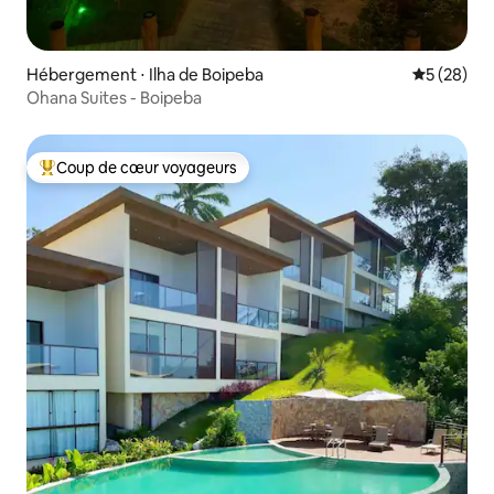
Hébergement ⋅ Ilha de Boipeba
Évaluation
5 (28)
Ohana Suites - Boipeba
Coup de cœur voyageurs
Coups de cœur voyageurs les plus appréciés