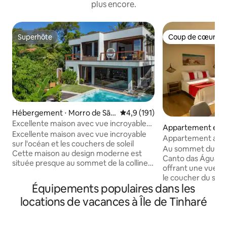
plus encore.
Superhôte
Coup de cœur vo
Superhôte
Coup de cœur vo
Hébergement ⋅ Morro de São
Évaluation moyenne sur la base
4,9 (191)
Paulo
Excellente maison avec vue incroyable
Appartement en ré
sur l'océan
Excellente maison avec vue incroyable
ru
Appartement avec 
sur l'océan et les couchers de soleil
coucher de soleil 
Au sommet du Mor
Cette maison au design moderne est
Canto das Águas e
située presque au sommet de la colline
offrant une vue im
de la plage de Porto de Cima avec une
le coucher du solei
vue incroyable sur l'océan, de beaux
Équipements populaires dans les
à ici, il y a 15-20 m
couchers de soleil et certains mois de
quelques pentes e
locations de vacances à Île de Tinharé
l'année, vous pouvez même avoir le
récompense est u
lever du soleil sur la première plage de
exclusive et une in
l'océan. C'est un emplacement
pour les couples, l