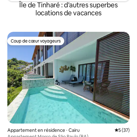
Île de Tinharé : d'autres superbes
locations de vacances
Coup de cœur voyageurs
Coup de cœur voyageurs
Appartement en résidence ⋅ Cairu
Évaluation
5 (37)
Appartement Morro de São Paulo (BA)