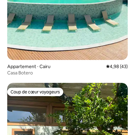
Appartement ⋅ Cairu
Évaluation mo
4,98 (43)
Casa Botero
Coup de cœur voyageurs
Coup de cœur voyageurs