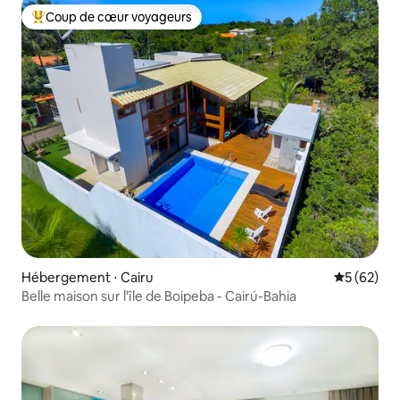
Coup de cœur voyageurs
Coups de cœur voyageurs les plus appréciés
Hébergement ⋅ Cairu
Évaluation
5 (62)
Belle maison sur l'île de Boipeba - Cairú-Bahia