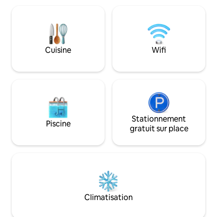
stratégique pour une raison simple, il
voyageurs en solo 
semble être loin parce qu'il est calme,
réveiller au bleu d
plein de verdure et avec une belle vue
sommes à 80 mètre
sur l'océan, mais il est à seulement 430
accès de la coprop
mètres de la place principale du village.
les plages de Port
Cuisine
Wifi
Pedra, Praia da Ar
Stationnement
Piscine
gratuit sur place
Climatisation