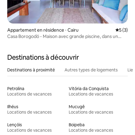
Appartement en résidence ⋅ Cairu
Évaluatio
5 (3)
Casa Borogodó - Maison avec grande piscine, dans un
endroit charmant avec une décoration chaleureuse.
Destinations à découvrir
Destinations à proximité
Autres types de logements
Lie
Petrolina
Vitória da Conquista
Locations de vacances
Locations de vacances
Ilhéus
Mucugê
Locations de vacances
Locations de vacances
Lençóis
Boipeba
Locations de vacances
Locations de vacances