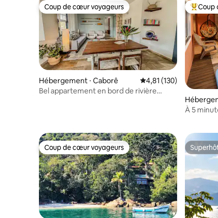
Coup de cœur voyageurs
Coup 
Coup de cœur voyageurs
Coups de
Hébergement ⋅ Caborê
Évaluation moyenne sur
4,81 (130)
Bel appartement en bord de rivière
Hébergem
/historique /balcon/clim
À 5 minut
Coup de cœur voyageurs
Superhô
Coup de cœur voyageurs
Superhô