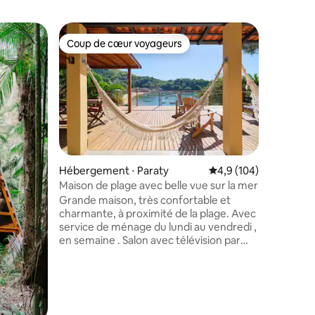
Hébergem
Coup de cœur voyageurs
Coup
Coup de cœur voyageurs
Coups d
Casinha 
pied dans 
Un bel en
séjourne d
dans un 
préparé 
soin 2 ch
queen et 
pouvant ê
salle de 
Hébergement ⋅ Paraty
Évaluation moyenne su
4,9 (104)
équipées et dé
Maison de plage avec belle vue sur la mer
confortab
Grande maison, très confortable et
ménagers
charmante, à proximité de la plage. Avec
disposon
service de ménage du lundi au vendredi ,
bain, de 
en semaine . Salon avec télévision par
balcon fa
câble, cuisine équipée avec
Cuisine 
réfrigérateur, cuisinière, cuisinière,
dispositi
micro-ondes et ustensiles de cuisine
complets. Il dispose d'un balcon et d'une
taires : 4,89 sur 5
terrasse avec une vue spectaculaire,