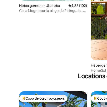
Hébergement ⋅ Ubatuba
Évaluation moyenne sur
4,85 (102)
Casa Mogno sur la plage de Picinguaba /
Paraty
Hébergem
HomeSol | 
Locations 
Internet
Coup de cœur voyageurs
Coup 
Coups de cœur voyageurs les plus appréciés
Coups de