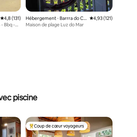
Évaluation moyenne sur la base de 131 commentaires : 4,8 sur 5
4,8 (131)
Hébergement ⋅ Barrra do Co
Évaluation moyenne sur
4,93 (121)
rumbê
 - Bbq -
Maison de plage Luz do Mar
ntaires : 4,91 sur 5
vec piscine
Coup de cœur voyageurs
Coups de cœur voyageurs les plus appréciés