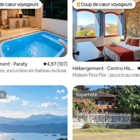
de cœur voyageurs
Coup de cœur voyageurs
 cœur voyageurs les plus appréciés
Coups de cœur voyageurs les p
 la base de 130 commentaires : 4,81 sur 5
ent ⋅ Paraty
Évaluation moyenne sur la base de 107 comme
4,97 (107)
Hébergement ⋅ Centro Hist
É
es, excursion en bateau incluse
órico
Maison Fina Flor : jacuzzi au cœ
Paraty
te
Superhôte
te
Superhôte