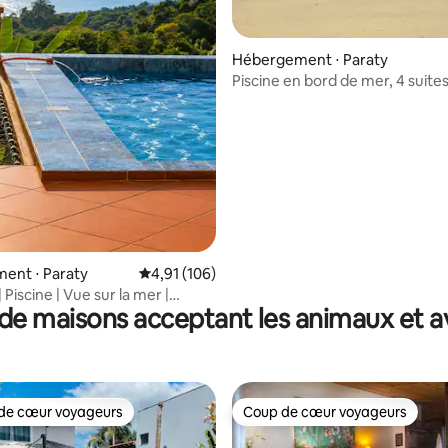
 la base de 102 commentaires : 4,85 sur 5
Hébergement ⋅ Paraty
Piscine en bord de mer, 4 suites
Juste sur le sable
ent ⋅ Paraty
Évaluation moyenne sur la base de 106 comme
4,91 (106)
Piscine | Vue sur la mer |
de maisons acceptant les animaux et a
de cœur voyageurs
Coup de cœur voyageurs
 cœur voyageurs les plus appréciés
Coup de cœur voyageurs