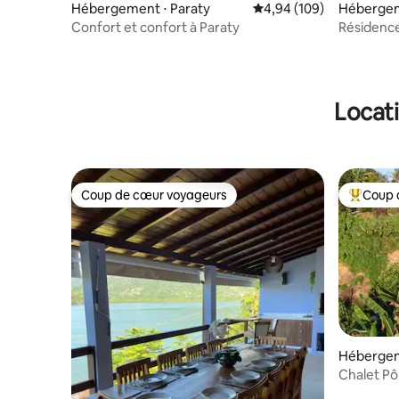
Hébergement ⋅ Paraty
Évaluation moyenne sur 
4,94 (109)
Héberge
Confort et confort à Paraty
Résidence
Locati
Coup de cœur voyageurs
Coup 
Coup de cœur voyageurs
Coups de
Hébergeme
Araújo