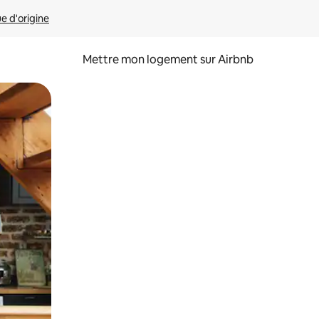
ue d'origine
Mettre mon logement sur Airbnb
sant glisser.