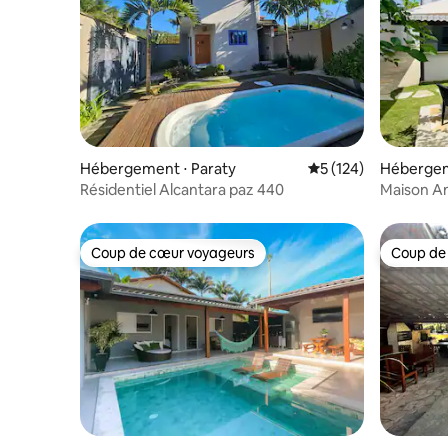
Hébergement ⋅ Paraty
Évaluation moyenne 
5 (124)
Hébergem
quara
Résidentiel Alcantara paz 440
Maison Am
WiFi-proc
Coup de cœur voyageurs
Coup de
Coup de cœur voyageurs
Coup de