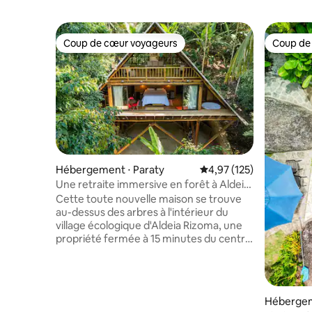
Coup de cœur voyageurs
Coup de
Coup de cœur voyageurs
Coup de
Hébergement ⋅ Paraty
Évaluation moyenne sur
4,97 (125)
Une retraite immersive en forêt à Aldeia
Rizoma
Cette toute nouvelle maison se trouve
au-dessus des arbres à l'intérieur du
village écologique d'Aldeia Rizoma, une
propriété fermée à 15 minutes du centre
historique de la ville. La propriété dispose
d'une salle de sport dans la jungle, d'un
sauna (payant en supplément), de
sentiers privés et d'un accès à 5 cascades
Hébergem
privées. Le studio d'une chambre