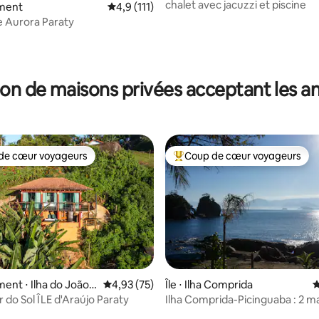
chalet avec jacuzzi et piscine
la base de 109 commentaires : 4,94 sur 5
ment
Évaluation moyenne sur la base de 111 comm
4,9 (111)
 Aurora Paraty
on de maisons privées acceptant les 
de cœur voyageurs
Coup de cœur voyageurs
 cœur voyageurs les plus appréciés
Coups de cœur voyageurs les p
nt ⋅ Ilha do João
Évaluation moyenne sur la base de 75 comme
4,93 (75)
Île ⋅ Ilha Comprida
É
Chalet Pôr do Sol ÎLE d'Araújo Paraty
Ilha Comprida-Picinguaba : 2 m
une île privée