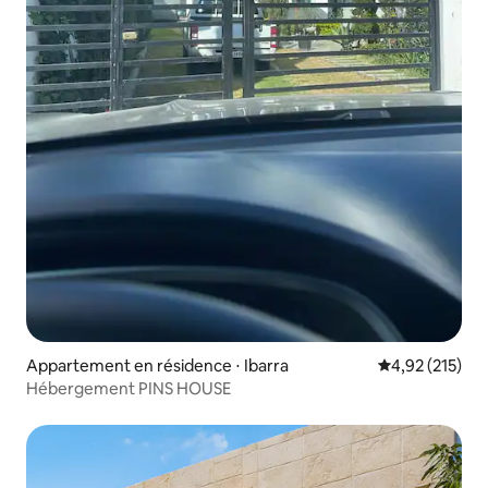
Appartement en résidence ⋅ Ibarra
Évaluation moy
4,92 (215)
Hébergement PINS HOUSE