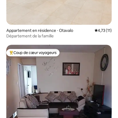
Appartement en résidence ⋅ Otavalo
Évaluation m
4,73 (11)
Département de la famille
Coup de cœur voyageurs
Coups de cœur voyageurs les plus appréciés