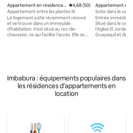
Appartement en résidence ⋅
Évaluation moyenne sur la base
4,68 (50)
Appartement en r
Ibarra
Otavalo
Appartement entre les plantes III
Suite dans le cent
parc
Le logement a été récemment rénové
Entrée immédiate
et se trouve dans un immeuble
Situé dans le centr
d'habitation. Il est situé au rez-de-
l'église El Jordan,
chaussée, ce qui facilite l'accès. Elle se
Guayaquil et de 2
distingue par son style rustique avec des
Idéal pour découvr
détails en briques apparentes, créant
tout est à proximi
une ambiance chaleureuse et conviviale.
se trouve un supe
En intégrant des plantes tropicales qui
pharmacies et à m
apportent fraîcheur et harmonie à
plusieurs restaur
l'environnement. Parfait pour les
chauffage en cas d
couples, les voyages d'affaires ou les
entièrement réno
Imbabura : équipements populaires dans
séjours touristiques, il peut accueillir
Douche d'eau cha
les résidences d'appartements en
confortablement des familles ou des
cuisine, d'un réfri
groupes jusqu'à 5 personnes.
d'ustensiles. Télév
location