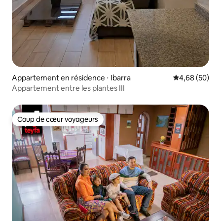
Appartement en résidence ⋅ Ibarra
Évaluation mo
4,68 (50)
Appartement entre les plantes III
Coup de cœur voyageurs
Coup de cœur voyageurs