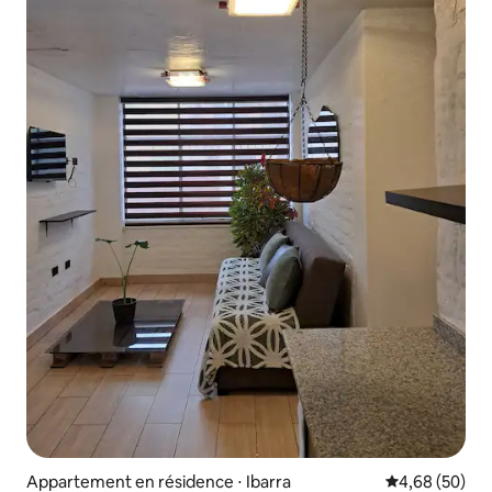
Appartement en résidence ⋅ Ibarra
Évaluation mo
4,68 (50)