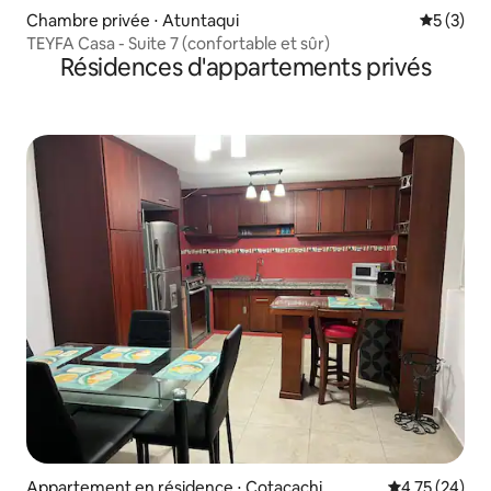
Chambre privée ⋅ Atuntaqui
Évaluatio
5 (3)
TEYFA Casa - Suite 7 (confortable et sûr)
Résidences d'appartements privés
Appartement en résidence ⋅ Cotacachi
Évaluation mo
4,75 (24)