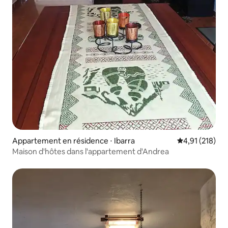
Appartement en résidence ⋅ Ibarra
Évaluation moy
4,91 (218)
Maison d'hôtes dans l'appartement d'Andrea