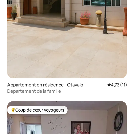
Appartement en résidence ⋅ Otavalo
Évaluation m
4,73 (11)
Département de la famille
Coup de cœur voyageurs
Coups de cœur voyageurs les plus appréciés