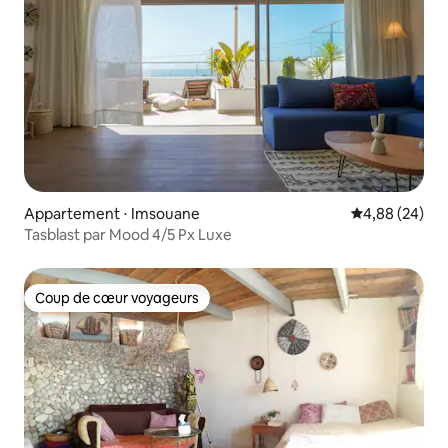
Appartement ⋅ Imsouane
Évaluation mo
4,88 (24)
Tasblast par Mood 4/5 Px Luxe
Coup de cœur voyageurs
Coup de cœur voyageurs