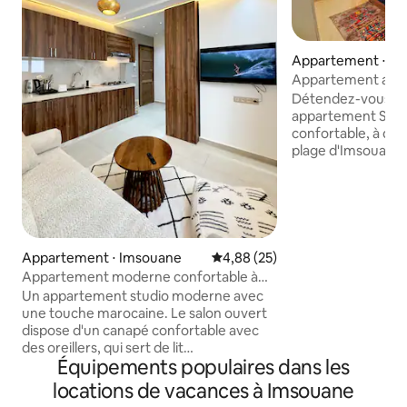
Appartement ⋅ I
Appartement avec 
mer et le surf à I
Détendez-vous da
appartement Surf 
confortable, à que
plage d'Imsouane 
spots de surf. Parf
les couples, à la 
escapade ensoleillé
L'appartement di
chambres conforta
bain moderne, d'u
Appartement ⋅ Imsouane
Évaluation moyenne sur la base
4,88 (25)
rapide et d'une c
Appartement moderne confortable à
équipée avec une 
Imsouane [N5]
Un appartement studio moderne avec
pourrez également
une touche marocaine. Le salon ouvert
terrasse commune 
dispose d'un canapé confortable avec
panoramique sur l
des oreillers, qui sert de lit
couchers de soleil 
Équipements populaires dans les
supplémentaire, d'une télévision
Remarque : nous n
connectée avec Netflix, d'une
locations de vacances à Imsouane
couples marocain
connexion Wi-Fi haut débit et d'une