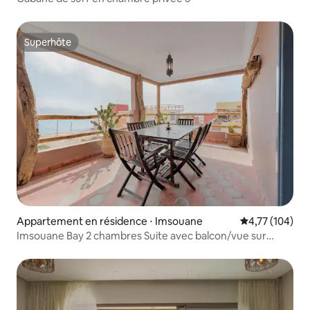
Superhôte
Superhôte
Appartement en résidence ⋅ Imsouane
Évaluation moy
4,77 (104)
Imsouane Bay 2 chambres Suite avec balcon/vue sur
l'océan