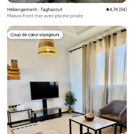
Hébergement ⋅ Taghazout
Évaluation mo
4,74 (54)
Maison front mer avec piscine privée
Coup de cœur voyageurs
Coup de cœur voyageurs