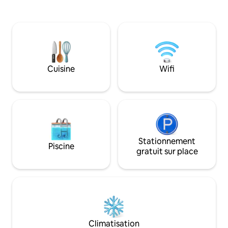
conformément à la
cuisine entièrement équipée. La
chambre comprend un lit queen size et
une armoire avec une tringle, des tiroirs
et des paniers tissés pour le rangement.
La salle de bain dispose d'une douche à
effet pluie à l'italienne, d'un miroir
éclairé, d'un lavabo, d'un distributeur de
Cuisine
Wifi
savon et d'une étagère pour les articles
de toilette. Parfait pour les surfeurs et
ceux qui recherchent le confort et la
commodité d'une côte sereine.
Stationnement
Piscine
gratuit sur place
Climatisation