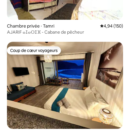
Chambre privée ⋅ Tamri
Évaluation moy
4,94 (150)
AJARIF ⴰⵊⴰⵔⵉⴼ - Cabane de pêcheur
Coup de cœur voyageurs
Coup de cœur voyageurs