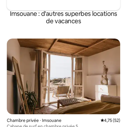
Imsouane : d'autres superbes locations
de vacances
Chambre privée ⋅ Imsouane
Évaluation mo
4,75 (52)
Cabane de surf en chambre privée 5