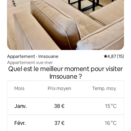
Appartement ⋅ Imsouane
Évaluation mo
4,87 (15)
Appartement vue mer
Quel est le meilleur moment pour visiter
Imsouane ?
Mois
Prix moyen
Temp. moy.
Janv.
38 €
15 °C
Févr.
37 €
16 °C