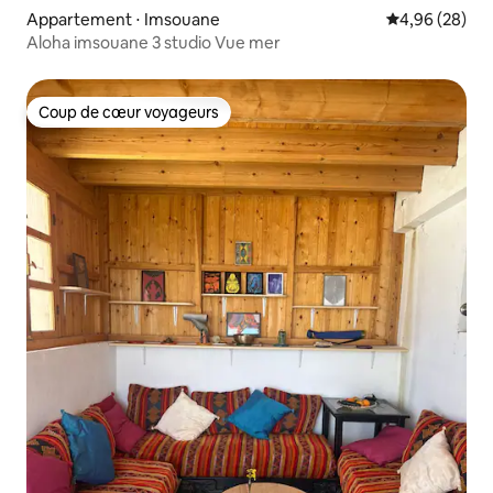
Appartement ⋅ Imsouane
Évaluation mo
4,96 (28)
Aloha imsouane 3 studio Vue mer
Coup de cœur voyageurs
Coup de cœur voyageurs