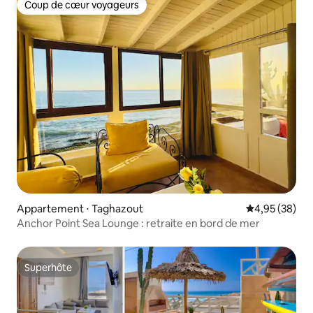
Coup de cœur voyageurs
Coup de cœur voyageurs
Appartement ⋅ Taghazout
Évaluation mo
4,95 (38)
Anchor Point Sea Lounge : retraite en bord de mer
Superhôte
Superhôte