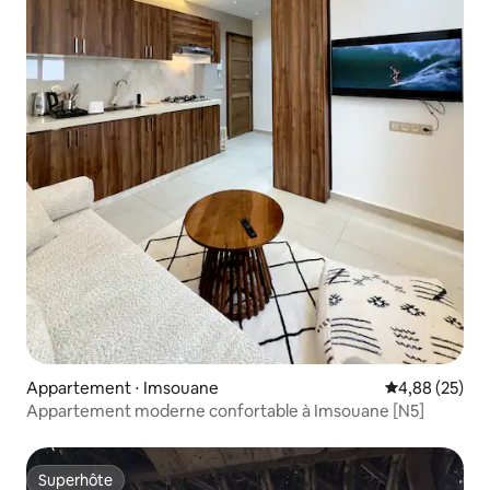
Appartement ⋅ Imsouane
Évaluation mo
4,88 (25)
Appartement moderne confortable à Imsouane [N5]
Superhôte
Superhôte