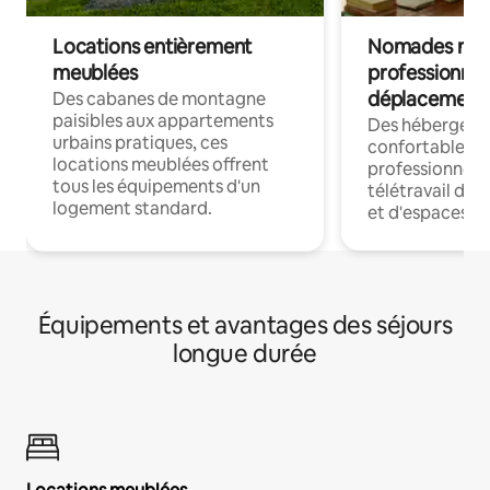
Locations entièrement
Nomades num
meublées
professionnel
déplacement
Des cabanes de montagne
paisibles aux appartements
Des hébergem
urbains pratiques, ces
confortables p
locations meublées offrent
professionnels
tous les équipements d'un
télétravail dis
logement standard.
et d'espaces de
Équipements et avantages des séjours
longue durée