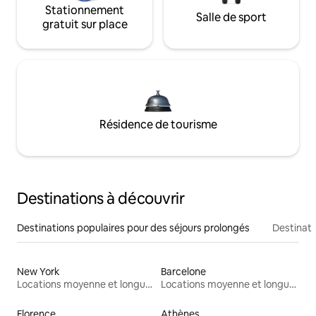
Stationnement
Salle de sport
gratuit sur place
Résidence de tourisme
Destinations à découvrir
Destinations populaires pour des séjours prolongés
Destinati
New York
Barcelone
Locations moyenne et longue durée
Locations moyenne et longue durée
Florence
Athènes