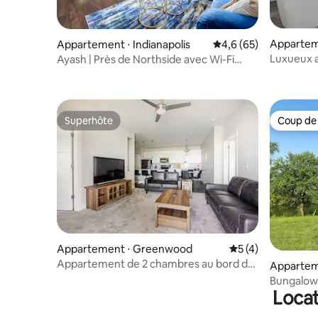
Appartem
Appartement ⋅ Indianapolis
Évaluation moyenne s
4,6 (65)
Luxueux 
Ayash | Près de Northside avec Wi-Fi
Whitesto
rapide/poste de travail
Superhôte
Coup de
Superhôte
Coup de
Appartement ⋅ Greenwood
Évaluation moyenn
5 (4)
Appartement de 2 chambres au bord de
Apparteme
l'eau, avec piscine et salle de sport
Bungalow 
Locat