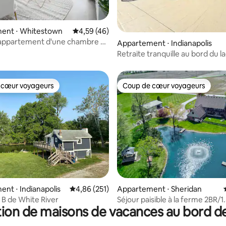
ent ⋅ Whitestown
Évaluation moyenne sur la base de 46 comme
4,59 (46)
ur la base de 65 commentaires : 4,6 sur 5
appartement d'une chambre à
Appartement ⋅ Indianapolis
wn
Retraite tranquille au bord du l
piscine et salle de sport
 cœur voyageurs
Coup de cœur voyageurs
 cœur voyageurs
Coup de cœur voyageurs
e sur la base de 4 commentaires : 5 sur 5
nt ⋅ Indianapolis
Évaluation moyenne sur la base de 251 comme
4,86 (251)
Appartement ⋅ Sheridan
B de White River
Séjour paisible à la ferme 2BR/1.
ion de maisons de vacances au bord de
de Grand Park