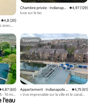
Chambre privée ⋅ Indianapoli
Évaluation moyenne sur
4,97 (129)
s
luxe sur le lac
ntaires : 4,59 sur 5
Évaluation moyenne sur la base de 20 commentaires : 4,8 sur 5
4,8 (20)
ac avec
Superhôte
Superhôte
ntaires : 4,86 sur 5
Évaluation moyenne sur la base de 60 commentaires : 4,87 sur 5
4,87 (60)
Appartement ⋅ Indianapolis C
Évaluation moyenne su
4,75 (61)
entre-ville
5 - 10 min
« Vue imprenable sur la ville et le canal
 l'eau
avec parking gratuit »