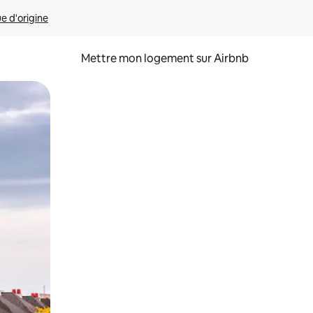
ue d'origine
Mettre mon logement sur Airbnb
sant glisser.