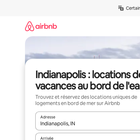
Aller
Certai
directement
au
contenu
Indianapolis : locations d
vacances au bord de l'e
Trouvez et réservez des locations uniques de
logements en bord de mer sur Airbnb
Adresse
Lorsque les résultats s'affichent, utilisez les flèc
Arrivée