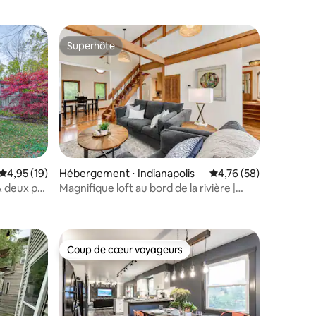
Superhôte
Superhôte
Évaluation moyenne sur la base de 19 commentaires : 4,95 sur 5
4,95 (19)
Hébergement ⋅ Indianapolis
Évaluation moyenne su
4,76 (58)
À deux pas
Magnifique loft au bord de la rivière |
taires : 4,99 sur 5
Accessible à pied | Près de Butler !
Coup de cœur voyageurs
Coup de cœur voyageurs