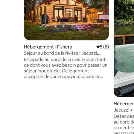
Hébergement ⋅ Fishers
Évaluation moyenn
5 (6)
Séjour au bord de la rivière | Jacuzzi,
espace secret, animaux acceptés !
Escapade au bord de la rivière avec tout
ce dont vous avez besoin pour passer un
séjour inoubliable. Ce logement
acceptant les animaux peut accueillir
plus de 8 personnes et comprend un
jacuzzi privé, une véranda lumineuse et
un terrain de disc golf sur place. Passez
vos journées sur l'eau, vos soirées à
Hébergeme
observer les étoiles depuis la baignoire et
Jacuzzi + 
vos matinées à profiter de la vue sur la
rivière | 
Détendez-
rivière, un café à la main. Spacieux,
au bord de
confortable et doté de nombreux
du centre-
équipements supplémentaires, il est
jacuzzi p
idéal pour des vacances en famille, des