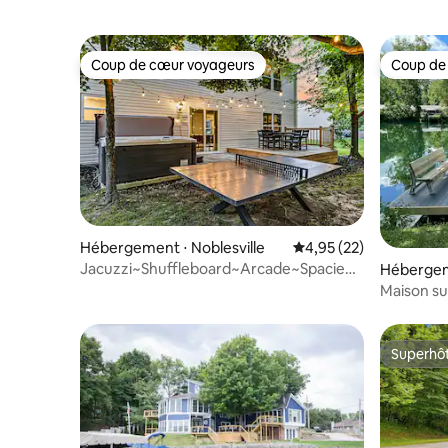
Coup de cœur voyageurs
Coup de
Coup de cœur voyageurs
Coup de
Hébergement ⋅ Noblesville
Évaluation moyenne su
4,95 (22)
Jacuzzi~Shuffleboard~Arcade~Spacieux
Hébergem
pour les groupes
Maison su
rénovée, 
Superhô
Superhô