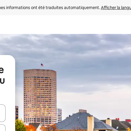
nes informations ont été traduites automatiquement. 
Afficher la lang
e
au
hes vers le haut et vers le bas pour les parcourir ou en appuyant et en fai