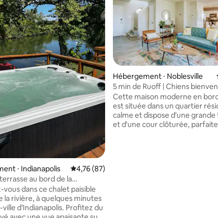
e sur la base de 6 commentaires : 5 sur 5
Hébergement ⋅ Noblesville
5 min de Ruoff | Chiens bienven
clôturée | Wifi rapide
Cette maison moderne en bor
est située dans un quartier rési
calme et dispose d'une grande 
et d'une cour clôturée, parfaite
familles avec enfants et chiens
avec plus de 1 500 pieds carrés
de la technologie de maison int
et beaucoup de places de
nt ⋅ Indianapolis
Évaluation moyenne sur la base de 87 comme
4,76 (87)
stationnement ! Notre maison 
terrasse au bord de la
conçue en tenant compte des
Chalet près du centre-ville
vous dans ce chalet paisible
escapades en famille et en group
 la rivière, à quelques minutes
plus, l'emplacement idéal vous
ville d’Indianapolis. Profitez du
de rejoindre de nombreuses at
rivé avec une vue apaisante sur
en quelques minutes. À 5 min du Ruoff