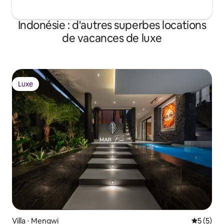
Indonésie : d'autres superbes locations
de vacances de luxe
Luxe
Luxe
Villa ⋅ Mengwi
Évaluatio
5 (5)