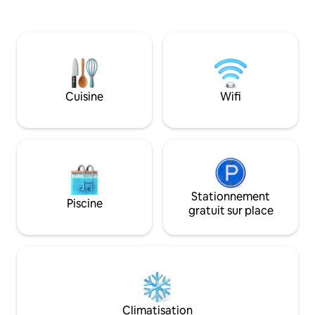
includes a fully equ
your favorite libations. The villa is a mix
personalised servic
of modern designs with chic furnishings,
local artwork, and plenty of cozy nooks
to snuggle up in. Come experience the
hippest hideaway in town – book now
and indulge in the ultimate escape!
Cuisine
Wifi
Stationnement
Piscine
gratuit sur place
Climatisation