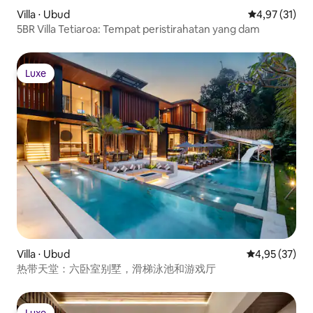
Villa ⋅ Ubud
Évaluation mo
4,97 (31)
5BR Villa Tetiaroa: Tempat peristirahatan yang dam
Luxe
Luxe
Villa ⋅ Ubud
Évaluation mo
4,95 (37)
热带天堂：六卧室别墅，滑梯泳池和游戏厅
Luxe