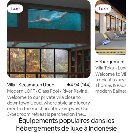
Luxe
Luxe
Luxe
Luxe
Hébergement ⋅ P
Villa Teku • Luxe •
Padang
Welcome to Villa T
tropical luxury villa j
Villa ⋅ Kecamatan Ubud
Évaluation moyenne sur la base 
4,94 (144)
Thomas & Padang Pa
modern Balinese d
Modern LOFT• Glass Pool • River Ravine
touches, it offers
View
Welcome to our private villa close to
families, friends, or gr
downtown Ubud, where style and luxury
private pool, out
meet in the most breathtaking way. Our
bar with swings, a
3-bedroom retreat is perched on the
indoor/outdoor bathrooms
Équipements populaires dans les
edge of a lush tropical gorge, with a
12 guests in 3 be
glass-bottomed pool, a treetop yoga
hébergements de luxe à Indonésie
has 4 queen-sized bunk 
deck, and a hidden bar for you to enjoy