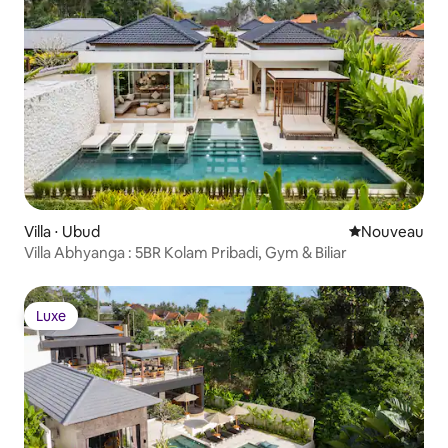
Villa ⋅ Ubud
Nouvel hébe
Nouveau
Villa Abhyanga : 5BR Kolam Pribadi, Gym & Biliar
Luxe
Luxe