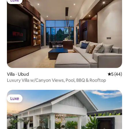
Luxe
Villa ⋅ Ubud
Évaluation
5 (44)
Luxury Villa w/Canyon Views, Pool, BBQ & Rooftop
Luxe
Luxe