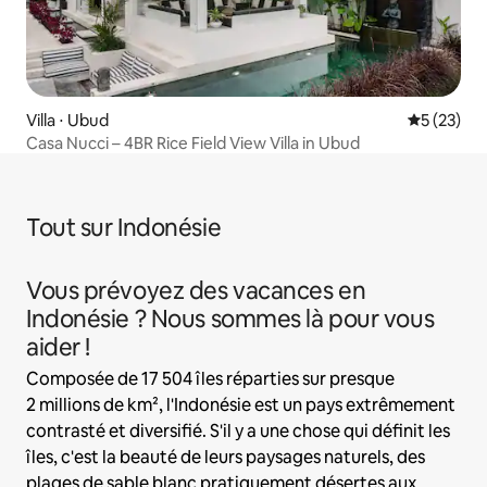
Villa ⋅ Ubud
Évaluation
5 (23)
Casa Nucci – 4BR Rice Field View Villa in Ubud
Tout sur Indonésie
Vous prévoyez des vacances en
Indonésie ? Nous sommes là pour vous
aider !
Composée de 17 504 îles réparties sur presque
2 millions de km², l'Indonésie est un pays extrêmement
contrasté et diversifié. S'il y a une chose qui définit les
îles, c'est la beauté de leurs paysages naturels, des
plages de sable blanc pratiquement désertes aux