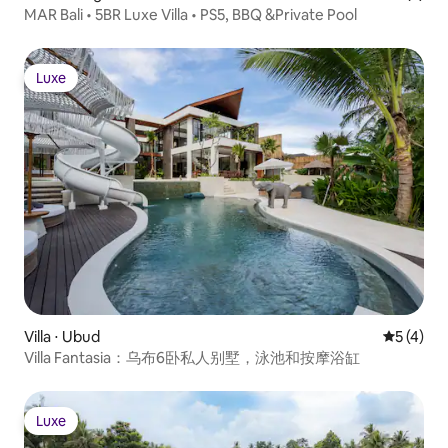
MAR Bali • 5BR Luxe Villa • PS5, BBQ &Private Pool
Luxe
Luxe
Villa ⋅ Ubud
Évaluatio
5 (4)
Villa Fantasia：乌布6卧私人别墅，泳池和按摩浴缸
Luxe
Luxe