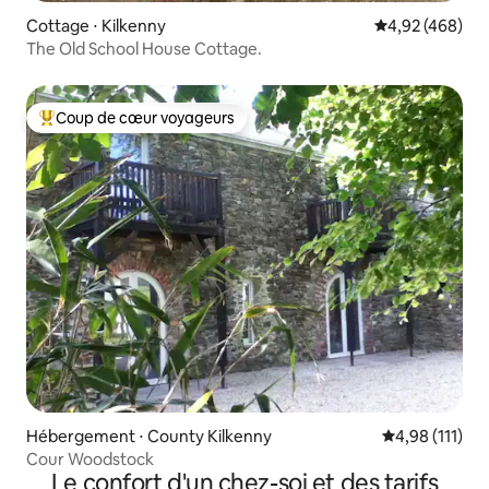
Cottage ⋅ Kilkenny
Évaluation moy
4,92 (468)
The Old School House Cottage.
Coup de cœur voyageurs
Coups de cœur voyageurs les plus appréciés
Hébergement ⋅ County Kilkenny
Évaluation moy
4,98 (111)
Cour Woodstock
Le confort d'un chez-soi et des tarifs