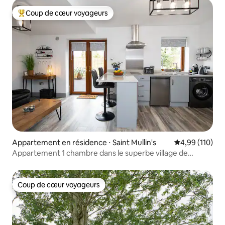
Coup de cœur voyageurs
Coups de cœur voyageurs les plus appréciés
Appartement en résidence ⋅ Saint Mullin's
Évaluation moy
4,99 (110)
Appartement 1 chambre dans le superbe village de
St Mullins
Coup de cœur voyageurs
Coup de cœur voyageurs