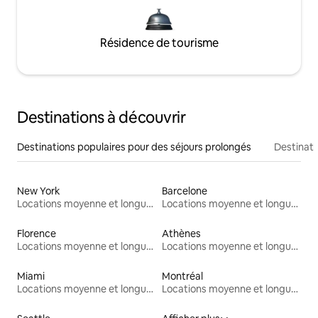
Résidence de tourisme
Destinations à découvrir
Destinations populaires pour des séjours prolongés
Destinati
New York
Barcelone
Locations moyenne et longue durée
Locations moyenne et longue durée
Florence
Athènes
Locations moyenne et longue durée
Locations moyenne et longue durée
Miami
Montréal
Locations moyenne et longue durée
Locations moyenne et longue durée