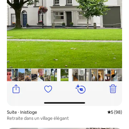
Suite ⋅ Inistioge
Évaluation
5 (98)
Retraite dans un village élégant