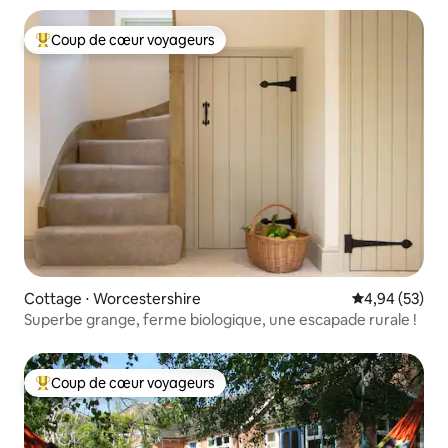
Coup de cœur voyageurs
Coups de cœur voyageurs les plus appréciés
Cottage ⋅ Worcestershire
Évaluation mo
4,94 (53)
Superbe grange, ferme biologique, une escapade rurale !
Coup de cœur voyageurs
Coups de cœur voyageurs les plus appréciés