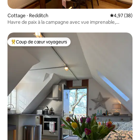
Cottage ⋅ Redditch
Évaluation mo
4,97 (38)
Havre de paix à la campagne avec vue imprenable,
indépendant
Coup de cœur voyageurs
Coups de cœur voyageurs les plus appréciés