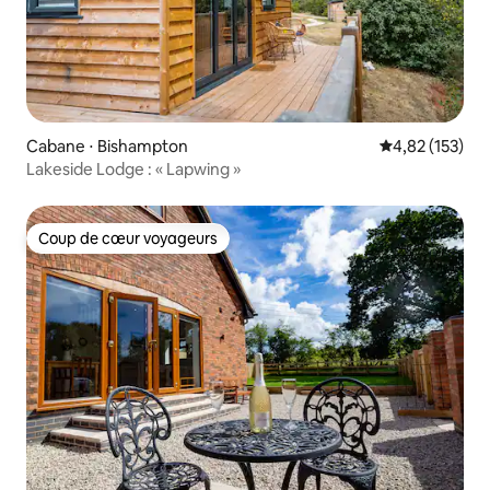
Cabane ⋅ Bishampton
Évaluation moy
4,82 (153)
Lakeside Lodge : « Lapwing »
Coup de cœur voyageurs
Coup de cœur voyageurs