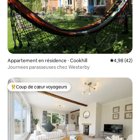
Appartement en résidence ⋅ Cookhill
Évaluation mo
4,98 (42)
Journees parasseuses chez Westerby
Coup de cœur voyageurs
Coups de cœur voyageurs les plus appréciés