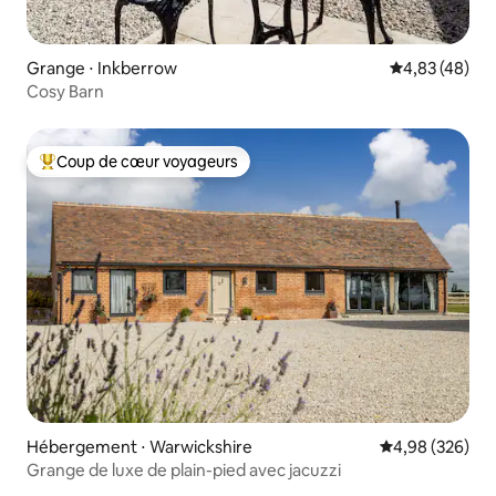
Grange ⋅ Inkberrow
Évaluation mo
4,83 (48)
Cosy Barn
Coup de cœur voyageurs
Coups de cœur voyageurs les plus appréciés
Hébergement ⋅ Warwickshire
Évaluation moy
4,98 (326)
Grange de luxe de plain-pied avec jacuzzi