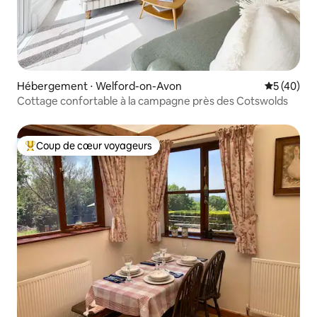
Hébergement ⋅ Welford-on-Avon
Évaluation
5 (40)
Cottage confortable à la campagne près des Cotswolds
Coup de cœur voyageurs
Coups de cœur voyageurs les plus appréciés