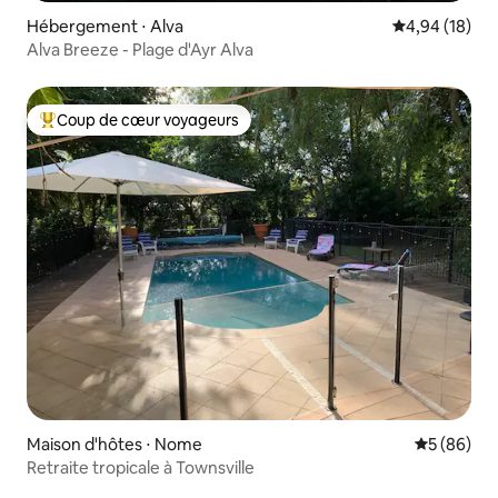
Hébergement ⋅ Alva
Évaluation mo
4,94 (18)
Alva Breeze - Plage d'Ayr Alva
Coup de cœur voyageurs
Coups de cœur voyageurs les plus appréciés
Maison d'hôtes ⋅ Nome
Évaluation
5 (86)
Retraite tropicale à Townsville