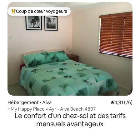
Coup de cœur voyageurs
Coups de cœur voyageurs les plus appréciés
Hébergement ⋅ Alva
Évaluation mo
4,91 (76)
« My Happy Place » Ayr - Alva Beach 4807
Le confort d'un chez-soi et des tarifs
mensuels avantageux