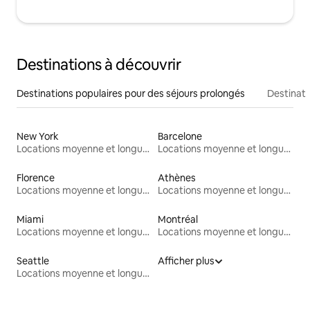
Destinations à découvrir
Destinations populaires pour des séjours prolongés
Destinati
New York
Barcelone
Locations moyenne et longue durée
Locations moyenne et longue durée
Florence
Athènes
Locations moyenne et longue durée
Locations moyenne et longue durée
Miami
Montréal
Locations moyenne et longue durée
Locations moyenne et longue durée
Seattle
Afficher plus
Locations moyenne et longue durée