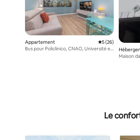
Appartement
Évaluation moyenne 
5 (26)
Bus pour Policlinico, CNAO, Université et
Héberge
Gare
Mai
Le confor