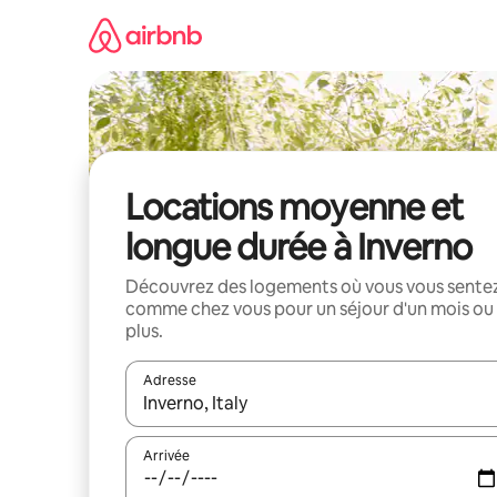
Aller
directement
au
contenu
Locations moyenne et
longue durée à Inverno
Découvrez des logements où vous vous sente
comme chez vous pour un séjour d'un mois ou
plus.
Adresse
Lorsque les résultats s'affichent, utilisez les flèc
Arrivée