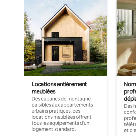
Locations entièrement
Noma
meublées
prof
dépl
Des cabanes de montagne
paisibles aux appartements
Des 
urbains pratiques, ces
confo
locations meublées offrent
profe
tous les équipements d'un
télét
logement standard.
et d'