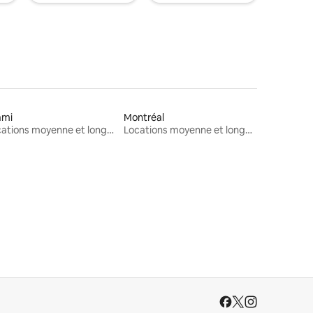
ami
Montréal
Locations moyenne et longue durée
Locations moyenne et longue durée