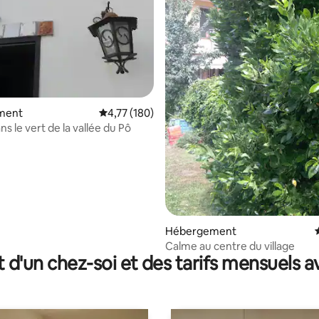
sur la base de 26 commentaires : 5 sur 5
ment
Évaluation moyenne sur la base de 180 comme
4,77 (180)
son dans le vert de la vallée du Pô
Hébergement
Calme au centre du village
t d'un chez-soi et des tarifs mensuels 