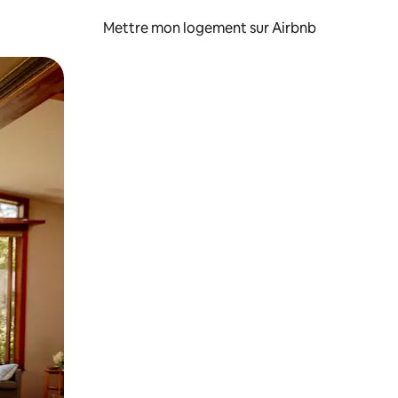
Mettre mon logement sur Airbnb
sant glisser.