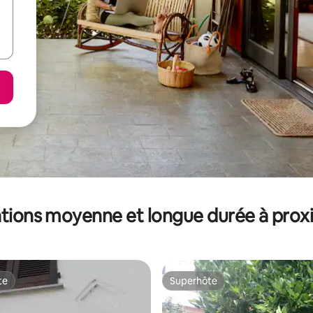
tions moyenne et longue durée à prox
te
Superhôte
te
Superhôte