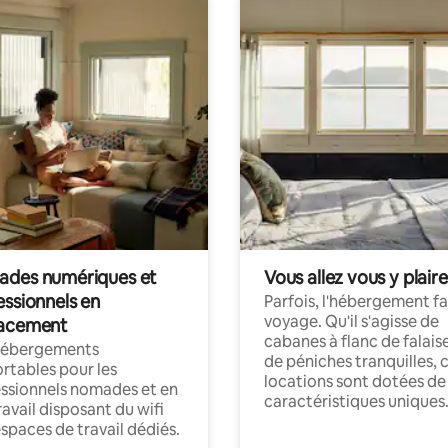
des numériques et
Vous allez vous y plaire
essionnels en
Parfois, l'hébergement fai
voyage. Qu'il s'agisse de
acement
cabanes à flanc de falais
hébergements
de péniches tranquilles, 
rtables pour les
locations sont dotées de
ssionnels nomades et en
caractéristiques uniques
ravail disposant du wifi
espaces de travail dédiés.