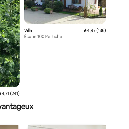
Villa
Évaluation moyenne sur
4,97 (136)
Écurie 100 Pertiche
ntaires : 4,77 sur 5
Évaluation moyenne sur la base de 241 commentaires : 4,71 sur 5
4,71 (241)
avantageux