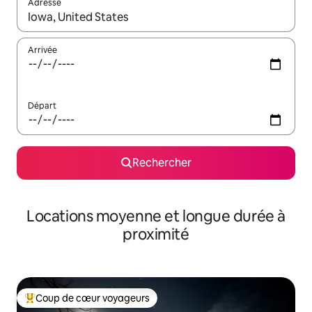
Adresse
Lorsque les résultats s'affichent, utilisez les flèches vers le hau
Arrivée
Départ
Rechercher
Locations moyenne et longue durée à
proximité
Coup de cœur voyageurs
Coups de cœur voyageurs les plus appréciés