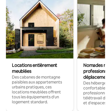
Locations entièrement
Nomades num
meublées
professionnel
déplacement
Des cabanes de montagne
paisibles aux appartements
Des hébergem
urbains pratiques, ces
confortables p
locations meublées offrent
professionnels
tous les équipements d'un
télétravail dis
logement standard.
et d'espaces de