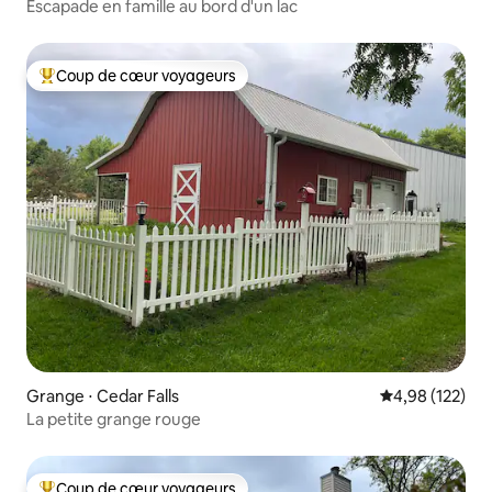
Escapade en famille au bord d'un lac
Coup de cœur voyageurs
Coups de cœur voyageurs les plus appréciés
Grange ⋅ Cedar Falls
Évaluation moy
4,98 (122)
La petite grange rouge
Coup de cœur voyageurs