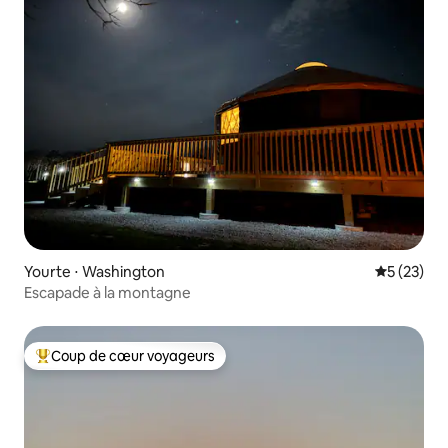
Yourte ⋅ Washington
Évaluation
5 (23)
Escapade à la montagne
Coup de cœur voyageurs
Coups de cœur voyageurs les plus appréciés