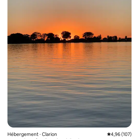
Hébergement ⋅ Clarion
Évaluation moy
4,96 (107)