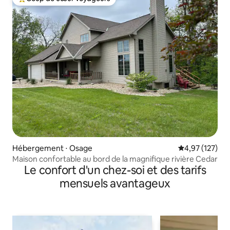
Coups de cœur voyageurs les plus appréciés
Hébergement ⋅ Osage
Évaluation moy
4,97 (127)
Maison confortable au bord de la magnifique rivière Cedar
Le confort d'un chez-soi et des tarifs
mensuels avantageux