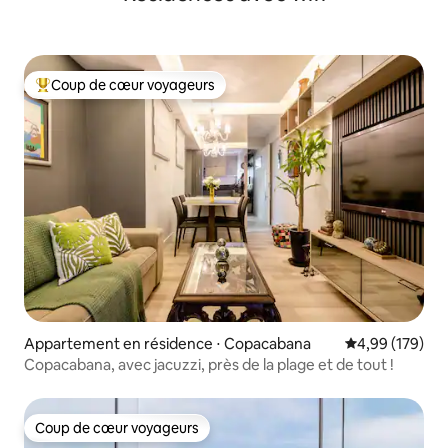
Coup de cœur voyageurs
Coups de cœur voyageurs les plus appréciés
Appartement en résidence ⋅ Copacabana
Évaluation moy
4,99 (179)
Copacabana, avec jacuzzi, près de la plage et de tout !
Coup de cœur voyageurs
Coup de cœur voyageurs