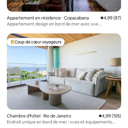
Appartement en résidence ⋅ Copacabana
Évaluation mo
4,99 (87)
Appartement design en bord de mer avec vue
imprenable sur l'océan
Coup de cœur voyageurs
Coups de cœur voyageurs les plus appréciés
Chambre d'hôtel ⋅ Rio de Janeiro
Évaluation moy
4,99 (105)
Endroit unique en bord de mer : vues et équipements
incroyables