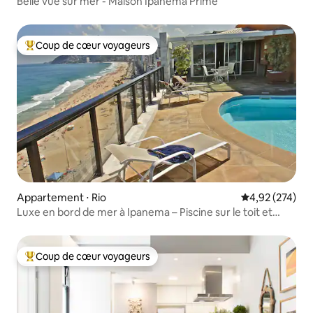
Belle vue sur mer - Maison Ipanema Prime
Coup de cœur voyageurs
Coups de cœur voyageurs les plus appréciés
Appartement ⋅ Rio
Évaluation moy
4,92 (274)
Luxe en bord de mer à Ipanema – Piscine sur le toit et
vues
Coup de cœur voyageurs
Coups de cœur voyageurs les plus appréciés