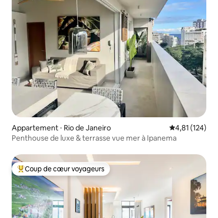
Appartement ⋅ Rio de Janeiro
Évaluation moy
4,81 (124)
Penthouse de luxe & terrasse vue mer à Ipanema
Coup de cœur voyageurs
Coups de cœur voyageurs les plus appréciés