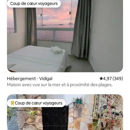
Coup de cœur voyageurs
Coup de cœur voyageurs
Hébergement ⋅ Vidigal
Évaluation moy
4,97 (349)
Maison avec vue sur la mer et à proximité des plages.
Coup de cœur voyageurs
Coups de cœur voyageurs les plus appréciés