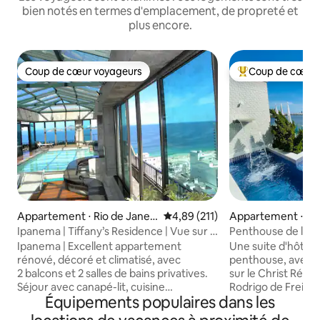
bien notés en termes d'emplacement, de propreté et
plus encore.
Coup de cœur voyageurs
Coup de cœur 
Coup de cœur voyageurs
Coups de cœur vo
Appartement ⋅ Rio de Janeir
Évaluation moyenne sur la base 
4,89 (211)
Appartement ⋅ Rio
o
o
Ipanema | Tiffany’s Residence | Vue sur la
Penthouse de luxe
mer | 2 personnes
et intimité.
Ipanema | Excellent appartement
Une suite d'hôtes 
rénové, décoré et climatisé, avec
penthouse, avec 
2 balcons et 2 salles de bains privatives.
sur le Christ Réde
Séjour avec canapé-lit, cuisine
Rodrigo de Freitas.
Équipements populaires dans les
entièrement équipée, Wi-Fi 200 Mbit/s
espace extérieur a
et balcons vitrés. À seulement 1 pâté de
une cascade, de to