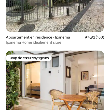
Appartement en résidence ⋅ Ipanema
Évaluation moy
4,92 (160)
Ipanema Home idéalement situé
Coup de cœur voyageurs
Coup de cœur voyageurs