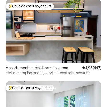
Coup de cœur voyageurs
Coups de cœur voyageurs les plus appréciés
Appartement en résidence ⋅ Ipanema
Évaluation moy
4,93 (447)
Meilleur emplacement, services, confort e sécurité
Coup de cœur voyageurs
Coups de cœur voyageurs les plus appréciés