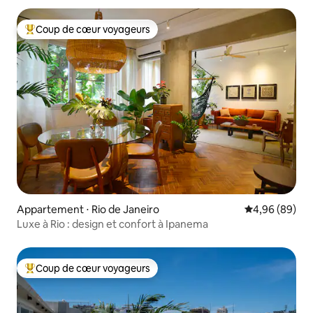
Coup de cœur voyageurs
Coups de cœur voyageurs les plus appréciés
Appartement ⋅ Rio de Janeiro
Évaluation mo
4,96 (89)
Luxe à Rio : design et confort à Ipanema
Coup de cœur voyageurs
Coups de cœur voyageurs les plus appréciés