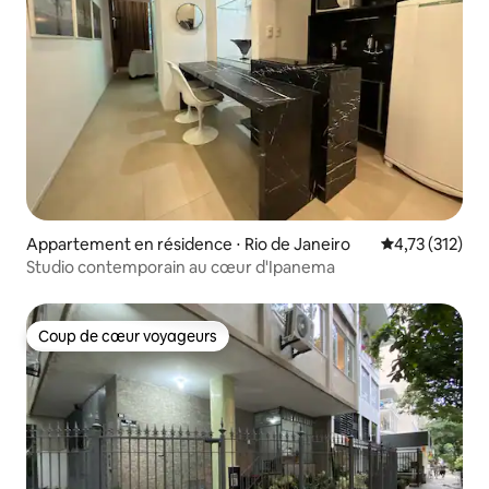
Appartement en résidence ⋅ Rio de Janeiro
Évaluation moy
4,73 (312)
Studio contemporain au cœur d'Ipanema
Coup de cœur voyageurs
Coup de cœur voyageurs