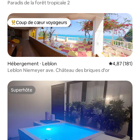
Paradis de la forêt tropicale 2
Coup de cœur voyageurs
Coups de cœur voyageurs les plus appréciés
Hébergement ⋅ Leblon
Évaluation moy
4,87 (181)
Leblon Niemeyer ave. Château des briques d'or
Superhôte
Superhôte