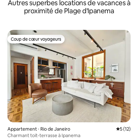
Autres superbes locations de vacances à
plage !
proximité de Plage d'Ipanema
Coup de cœur voyageurs
Coup de cœur voyageurs
Appartement ⋅ Rio de Janeiro
Évaluation
5 (12)
Charmant toit-terrasse à Ipanema