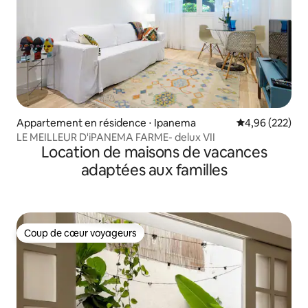
Appartement en résidence ⋅ Ipanema
Évaluation moy
4,96 (222)
LE MEILLEUR D'iPANEMA FARME- delux VII
Location de maisons de vacances
adaptées aux familles
Coup de cœur voyageurs
Coup de cœur voyageurs