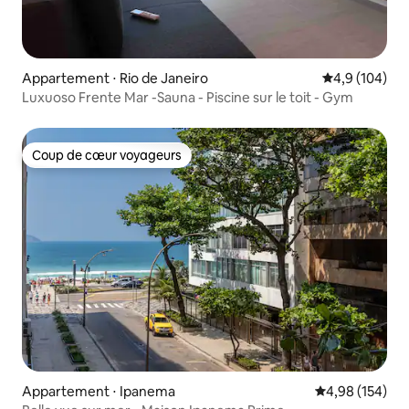
Appartement ⋅ Rio de Janeiro
Évaluation mo
4,9 (104)
Luxuoso Frente Mar -Sauna - Piscine sur le toit - Gym
Coup de cœur voyageurs
Coup de cœur voyageurs
Appartement ⋅ Ipanema
Évaluation moy
4,98 (154)