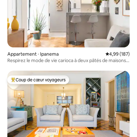
Appartement ⋅ Ipanema
Évaluation moy
4,99 (187)
Respirez le mode de vie carioca à deux pâtés de maisons
de la plage d'Ipanema.
Coup de cœur voyageurs
Coups de cœur voyageurs les plus appréciés