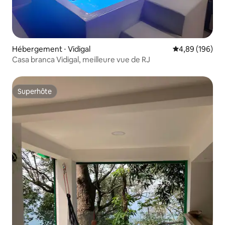
Hébergement ⋅ Vidigal
Évaluation moy
4,89 (196)
Casa branca Vidigal, meilleure vue de RJ
Superhôte
Superhôte