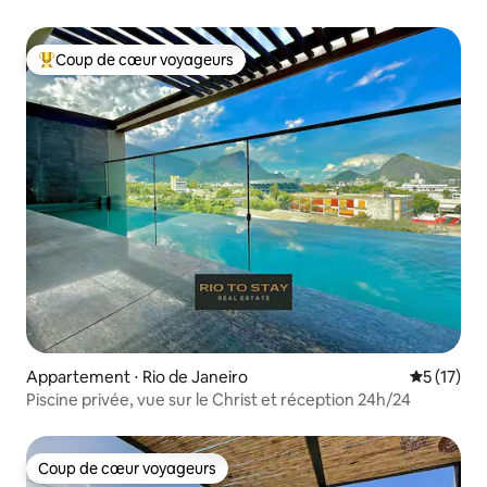
Coup de cœur voyageurs
Coups de cœur voyageurs les plus appréciés
Appartement ⋅ Rio de Janeiro
Évaluation
5 (17)
Piscine privée, vue sur le Christ et réception 24h/24
Coup de cœur voyageurs
Coup de cœur voyageurs