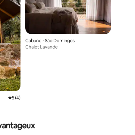
Cabane ⋅ São Domingos
Chalet Lavande
Évaluation moyenne sur la base de 4 commentaires : 5 sur 5
5 (4)
avantageux