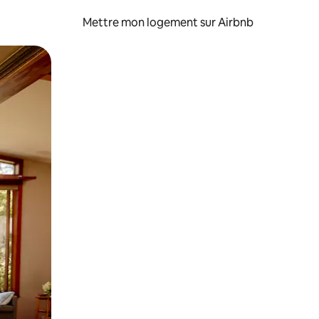
Mettre mon logement sur Airbnb
sant glisser.