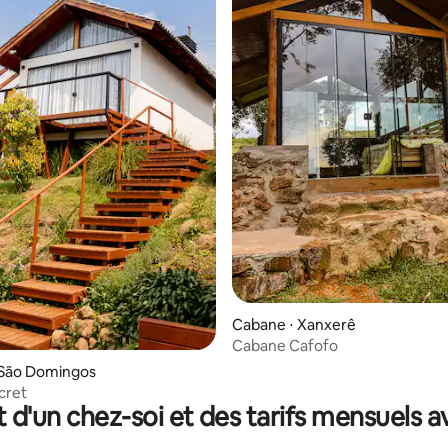
Cabane ⋅ Xanxerê
Cabane Cafofo
 São Domingos
cret
t d'un chez-soi et des tarifs mensuels 