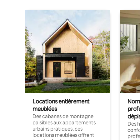
Locations entièrement
Noma
meublées
prof
dépl
Des cabanes de montagne
paisibles aux appartements
Des 
urbains pratiques, ces
confo
locations meublées offrent
profe