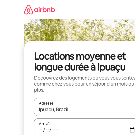
Aller
directement
au
contenu
Locations moyenne et
longue durée à Ipuaçu
Découvrez des logements où vous vous sente
comme chez vous pour un séjour d'un mois ou
plus.
Adresse
Lorsque les résultats s'affichent, utilisez les flèc
Arrivée