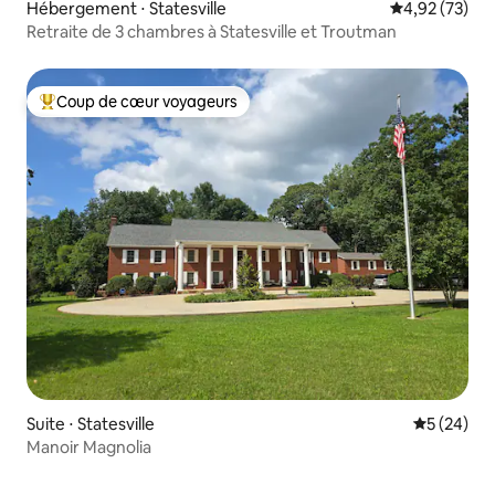
Hébergement ⋅ Statesville
Évaluation mo
4,92 (73)
Retraite de 3 chambres à Statesville et Troutman
Coup de cœur voyageurs
Coups de cœur voyageurs les plus appréciés
Suite ⋅ Statesville
Évaluation
5 (24)
Manoir Magnolia