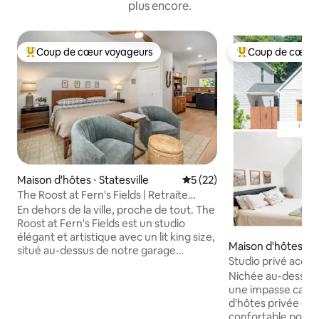
plus encore.
Coup de cœur voyageurs
Coup de cœur 
Coups de cœur voyageurs les plus appréciés
Coups de cœur vo
Maison d'hôtes ⋅ Statesville
Évaluation moyenne sur la b
5 (22)
The Roost at Fern's Fields | Retraite
privée à la ferme
En dehors de la ville, proche de tout. The
Roost at Fern's Fields est un studio
élégant et artistique avec un lit king size,
Maison d'hôtes ⋅ St
situé au-dessus de notre garage
Studio privé accep
indépendant sur un terrain de 7 acres.
l'I-77 et du centre-
Nichée au-dessus 
Récemment achevé, ce lieu de repos
une impasse calme
sans ascenseur dispose de finitions
d'hôtes privée est
personnalisées, d'une cuisine équipée,
confortable pour 
d'une connexion Wi-Fi rapide, d'un