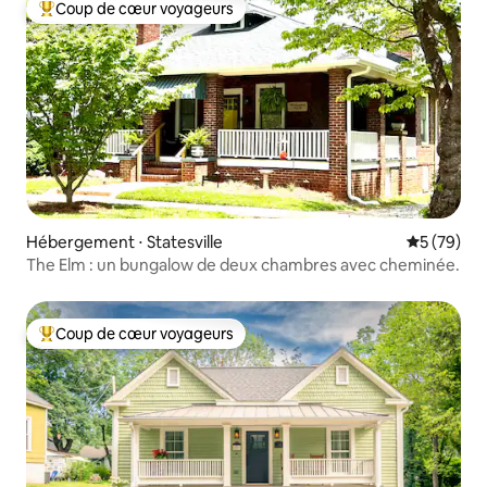
Coup de cœur voyageurs
Coups de cœur voyageurs les plus appréciés
Hébergement ⋅ Statesville
Évaluation
5 (79)
The Elm : un bungalow de deux chambres avec cheminée.
Coup de cœur voyageurs
Coups de cœur voyageurs les plus appréciés