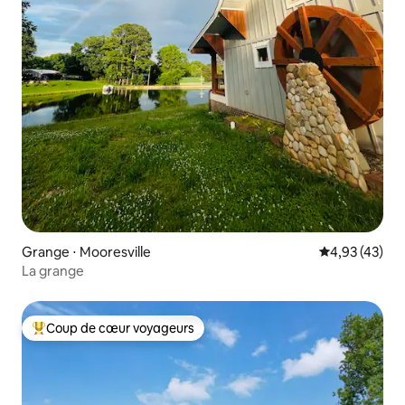
Grange ⋅ Mooresville
Évaluation mo
4,93 (43)
La grange
Coup de cœur voyageurs
Coups de cœur voyageurs les plus appréciés