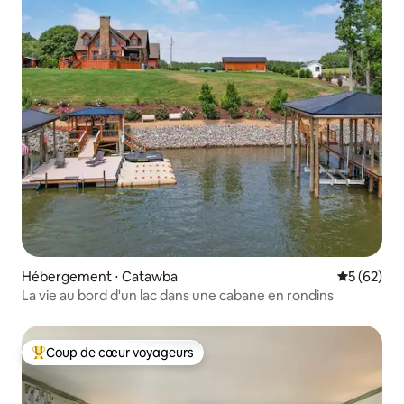
Hébergement ⋅ Catawba
Évaluation
5 (62)
La vie au bord d'un lac dans une cabane en rondins
Coup de cœur voyageurs
Coups de cœur voyageurs les plus appréciés