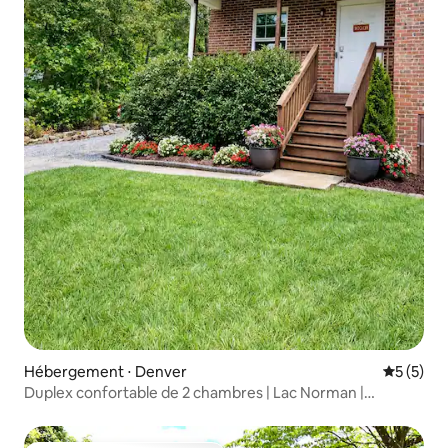
Hébergement ⋅ Denver
Évaluatio
5 (5)
Duplex confortable de 2 chambres | Lac Norman |
Charlotte | Calme