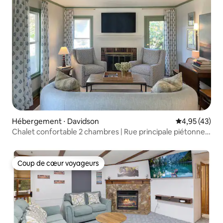
Hébergement ⋅ Davidson
Évaluation mo
4,95 (43)
Chalet confortable 2 chambres | Rue principale piétonne
et université
Coup de cœur voyageurs
Coup de cœur voyageurs