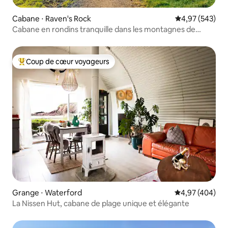
Cabane ⋅ Raven's Rock
Évaluation moy
4,97 (543)
Cabane en rondins tranquille dans les montagnes de
Comeragh (2/2)
Coup de cœur voyageurs
Coups de cœur voyageurs les plus appréciés
Grange ⋅ Waterford
Évaluation moy
4,97 (404)
La Nissen Hut, cabane de plage unique et élégante