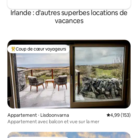
Irlande : d'autres superbes locations de
vacances
Coup de cœur voyageurs
Coups de cœur voyageurs les plus appréciés
Appartement ⋅ Lisdoonvarna
Évaluation moy
4,99 (153)
Appartement avec balcon et vue sur la mer