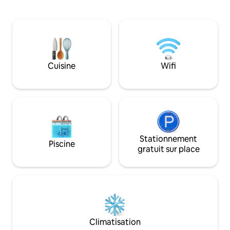
bouleau marine et 
sur la montagne, du paysage sauvage,
exotiques, l'espace
d'un jacuzzi au bord du lac, de la paix, du
au confort raffin
calme et de nos produits biologiques.
de bonheur sans effort. Parfai
The Hidden Haven propose une
adultes à la rech
expérience romantique à la ferme, avec
sereine, le Ballysh
l'espace nécessaire pour se retrouver,
havre de paix rése
Cuisine
Wifi
se détendre et se reposer, au rythme
que non adapté au
tranquille de la nature.
voyageurs âgés de 
bienvenus
Stationnement
Piscine
gratuit sur place
Climatisation