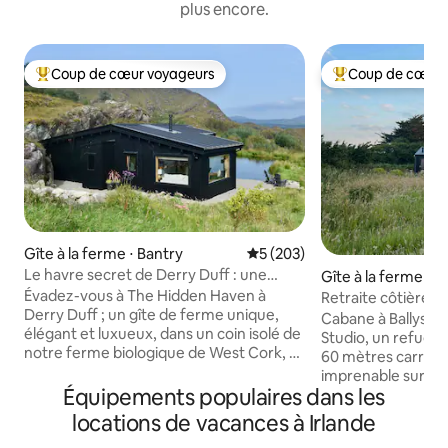
plus encore.
Coup de cœur voyageurs
Coup de cœur 
Coups de cœur voyageurs les plus appréciés
Coups de cœur vo
Gîte à la ferme ⋅ Bantry
Évaluation moyenne sur la ba
5 (203)
Le havre secret de Derry Duff : une
Gîte à la ferme ⋅ 
retraite romantique
Évadez-vous à The Hidden Haven à
Retraite côtière a
Derry Duff ; un gîte de ferme unique,
Cabane à Ballysha
élégant et luxueux, dans un coin isolé de
Studio, un refuge
notre ferme biologique de West Cork, à
60 mètres carrés,
seulement 20 minutes de Bantry et
imprenable sur la
Glengarriff. Nous avons conçu cette
Équipements populaires dans les
atmosphère de lu
boutique, une retraite écologique pour
Conçu avec des él
locations de vacances à Irlande
accueillir les voyageurs afin qu'ils
supérieure tels q
puissent profiter de la vue panoramique