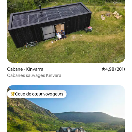
Cabane ⋅ Kinvarra
Évaluation moy
4,98 (201)
Cabanes sauvages Kinvara
Coup de cœur voyageurs
Coups de cœur voyageurs les plus appréciés