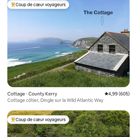
Coup de cœur voyageurs
Coups de cœur voyageurs les plus appréciés
Cottage ⋅ County Kerry
Évaluation moy
4,99 (605)
Cottage côtier, Dingle sur la Wild Atlantic Way
Coup de cœur voyageurs
Coups de cœur voyageurs les plus appréciés