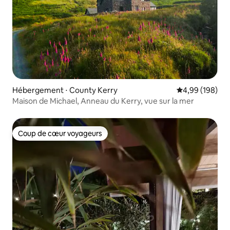
Hébergement ⋅ County Kerry
Évaluation moy
4,99 (198)
Maison de Michael, Anneau du Kerry, vue sur la mer
Coup de cœur voyageurs
Coup de cœur voyageurs