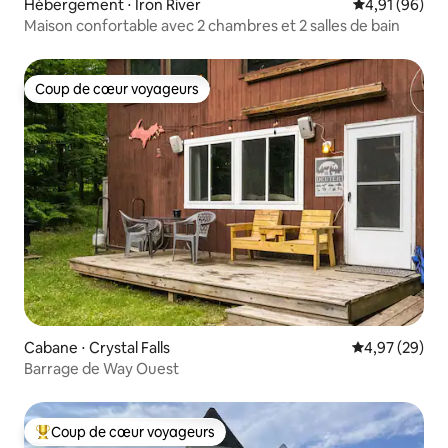
Hébergement ⋅ Iron River
Évaluation mo
4,91 (96)
Maison confortable avec 2 chambres et 2 salles de bain
Coup de cœur voyageurs
Coup de cœur voyageurs
Cabane ⋅ Crystal Falls
Évaluation mo
4,97 (29)
Barrage de Way Ouest
Coup de cœur voyageurs
Coups de cœur voyageurs les plus appréciés