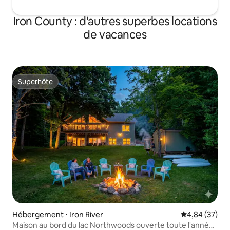
Iron County : d'autres superbes locations
de vacances
Superhôte
Superhôte
Hébergement ⋅ Iron River
Évaluation mo
4,84 (37)
Maison au bord du lac Northwoods ouverte toute l'année