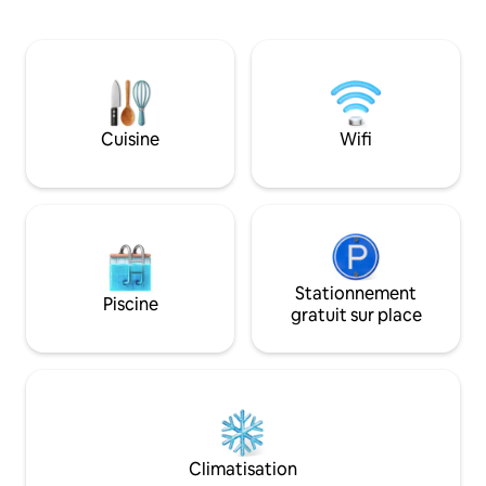
motoneige et de VTT. À seulement 20
bois à l’intérieur 
minutes en voiture de Ski Brule. Cuisine
Profitez de deux t
récemment rénovée, nouveaux
pizza et d’un accès
planchers, garnitures et peinture ont
mélange parfait d
récemment été mis à jour. WiFi gratuit
d’aventure pour to
et nouvelle climatisation centrale !
espace de travail 
Utilisez la terrasse arrière couverte pour
liés au télétravail.
Cuisine
Wifi
vous détendre tout en laissant les
emplacement pour l
enfants jouer dans l'immense cour
Ski Brule et à prox
arrière/bac à sable dans un quartier
amateurs d’UTV e
calme et adapté aux enfants.
Stationnement
Piscine
gratuit sur place
Climatisation