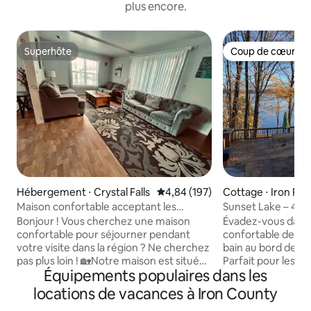
plus encore.
Superhôte
Coup de cœur vo
Superhôte
Coup de cœur vo
Hébergement ⋅ Crystal Falls
Évaluation moyenne sur la base 
4,84 (197)
Cottage ⋅ Iron Riv
Maison confortable acceptant les
Sunset Lake – 4 ba
animaux de compagnie à Crystal Falls
motoneige
Bonjour ! Vous cherchez une maison
Évadez-vous dans 
confortable pour séjourner pendant
confortable de 3 c
votre visite dans la région ? Ne cherchez
bain au bord de l’e
pas plus loin ! 🏡Notre maison est située
Parfait pour les gr
Équipements populaires dans les
à distance de marche du centre-ville, de
de retraite ouvert
l'épicerie, de Paint River/embarcadères,
une vue imprenable 
locations de vacances à Iron County
des stations-service, des sentiers de
un sauna relaxant