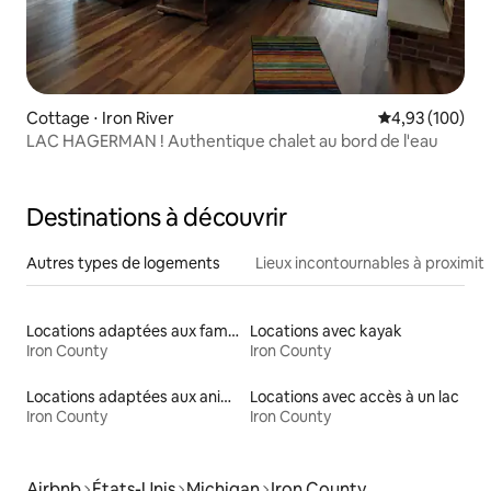
Cottage ⋅ Iron River
Évaluation moy
4,93 (100)
LAC HAGERMAN ! Authentique chalet au bord de l'eau
Destinations à découvrir
Autres types de logements
Lieux incontournables à proximit
Locations adaptées aux familles
Locations avec kayak
Iron County
Iron County
Locations adaptées aux animaux
Locations avec accès à un lac
Iron County
Iron County
Airbnb
États-Unis
Michigan
Iron County