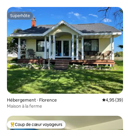
dans le Michigan supérieur | Capacité d'hébergement de
12 personnes
Superhôte
Superhôte
Hébergement ⋅ Florence
Évaluation mo
4,95 (39)
Maison à la ferme
Coup de cœur voyageurs
Coups de cœur voyageurs les plus appréciés