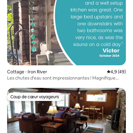
Cottage ⋅ Iron River
Évaluation m
4,9 (49)
Les chutes d'eau sont impressionnantes ! Magnifique
spectacle.
Coup de cœur voyageurs
Coup de cœur voyageurs