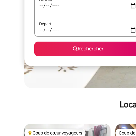
Départ
Rechercher
Loca
Coup de cœur voyageurs
Coup de
Coups de cœur voyageurs les plus appréciés
Coup de