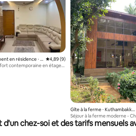
e sur la base de 6 commentaires : 5 sur 5
nt en résidence ⋅ V
Évaluation moyenne sur la base de 9 commen
4,89 (9)
japuram
fort contemporaine en étage
Gîte à la ferme ⋅ Kuthambakka
m
Séjour à la ferme moderne - Ch
t d'un chez-soi et des tarifs mensuels 
Détox (famille uniquement)