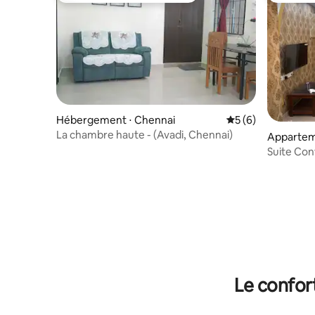
Hébergement ⋅ Chennai
Évaluation moyenn
5 (6)
La chambre haute - (Avadi, Chennai)
Apparteme
aradhara
Suite Con
élevé
Le confor