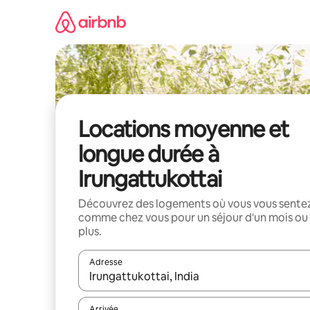
Aller
directement
au
contenu
Locations moyenne et
longue durée à
Irungattukottai
Découvrez des logements où vous vous sente
comme chez vous pour un séjour d'un mois ou
plus.
Adresse
Lorsque les résultats s'affichent, utilisez les flèc
Arrivée