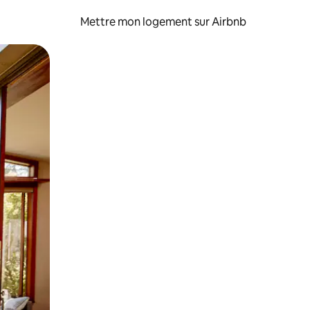
Mettre mon logement sur Airbnb
sant glisser.