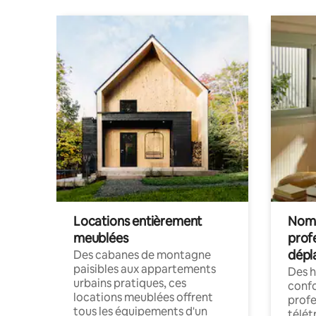
Locations entièrement
Noma
meublées
prof
dépl
Des cabanes de montagne
paisibles aux appartements
Des 
urbains pratiques, ces
confo
locations meublées offrent
profe
tous les équipements d'un
télét