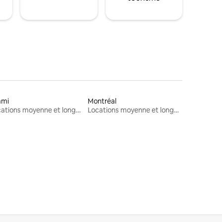
ami
Montréal
Locations moyenne et longue durée
Locations moyenne et longue durée