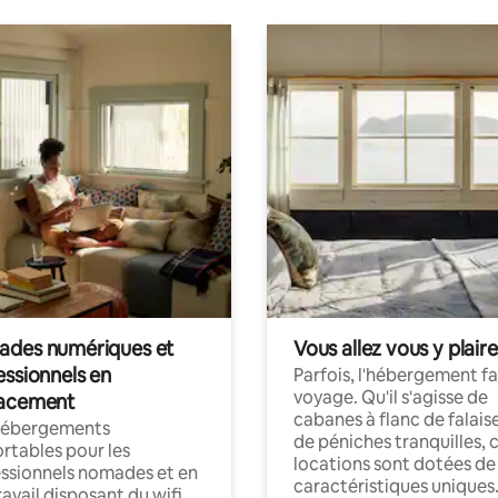
des numériques et
Vous allez vous y plaire
essionnels en
Parfois, l'hébergement fai
voyage. Qu'il s'agisse de
acement
cabanes à flanc de falais
hébergements
de péniches tranquilles, 
rtables pour les
locations sont dotées de
ssionnels nomades et en
caractéristiques uniques
ravail disposant du wifi