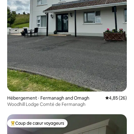
Hébergement ⋅ Fermanagh and Omagh
Évaluation mo
4,85 (26)
Woodhill Lodge Comté de Fermanagh
Coup de cœur voyageurs
Coups de cœur voyageurs les plus appréciés