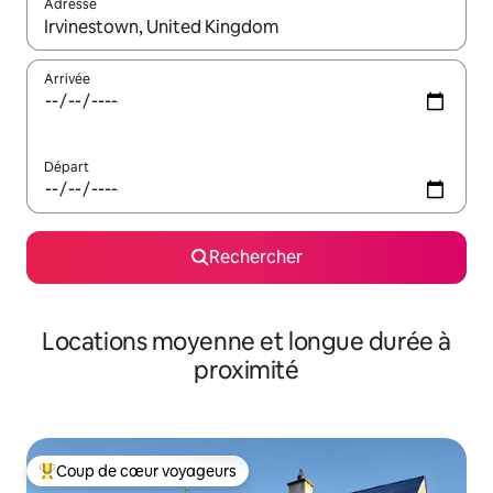
Adresse
Lorsque les résultats s'affichent, utilisez les flèches vers le hau
Arrivée
Départ
Rechercher
Locations moyenne et longue durée à
proximité
Coup de cœur voyageurs
Coups de cœur voyageurs les plus appréciés