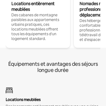
Locations entièrement
Nomades num
meublées
professionnel
déplacement
Des cabanes de montagne
paisibles aux appartements
Des hébergem
urbains pratiques, ces
confortables p
locations meublées offrent
professionnels
tous les équipements d'un
télétravail dis
logement standard.
et d'espaces de
Équipements et avantages des séjours
longue durée
Locations meublées