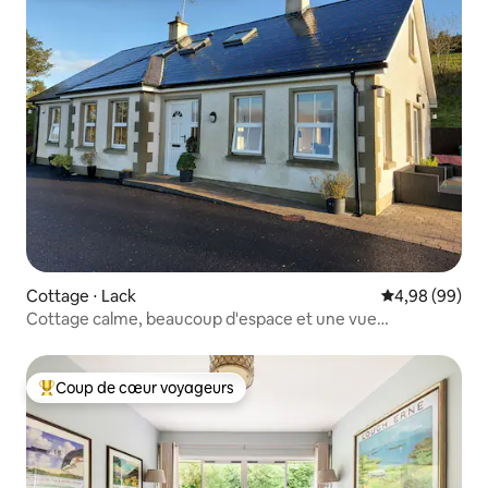
Cottage ⋅ Lack
Évaluation mo
4,98 (99)
Cottage calme, beaucoup d'espace et une vue
imprenable
Coup de cœur voyageurs
Coups de cœur voyageurs les plus appréciés