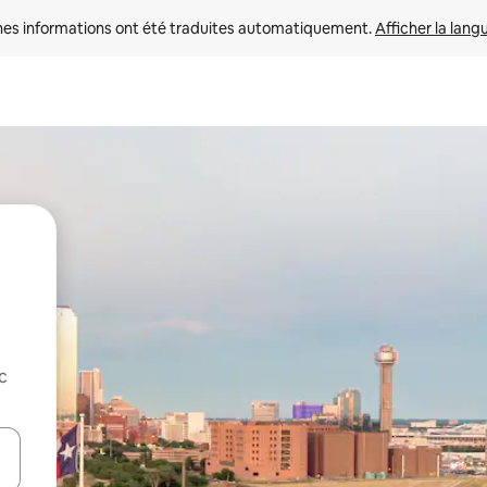
nes informations ont été traduites automatiquement. 
Afficher la lang
c
hes vers le haut et vers le bas pour les parcourir ou en appuyant et en fai