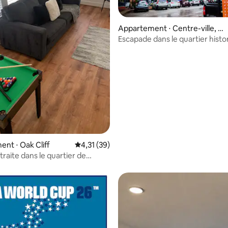
Appartement ⋅ Centre-ville, D
allas
Escapade dans le quartier histo
centre-ville
 la base de 69 commentaires : 4,83 sur 5
nt ⋅ Oak Cliff
Évaluation moyenne sur la base de 39 comme
4,31 (39)
traite dans le quartier de
s + Parking gratuit + Bar à café