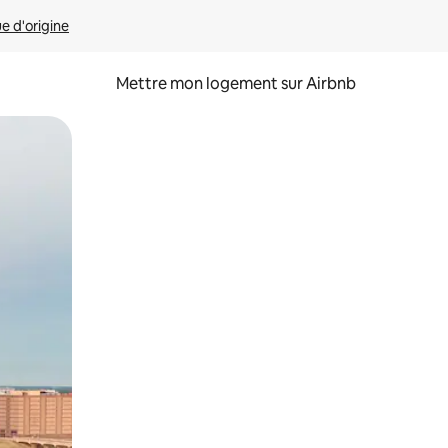
ue d'origine
Mettre mon logement sur Airbnb
sant glisser.