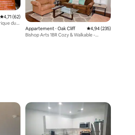
Évaluation moyenne sur la base de 62 commentaires : 4,71 sur 5
4,71 (62)
rique du
Appartement ⋅ Oak Cliff
Évaluation moyenne sur
4,94 (235)
Bishop Arts 1BR Cozy & Walkable -
Réduction mensuelle !
ntaires : 4,31 sur 5