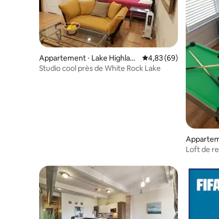
Appartement ⋅ Lake Highlan
Évaluation moyenne sur
4,83 (69)
ds
Studio cool près de White Rock Lake
Apparteme
Loft de re
Bishop Art