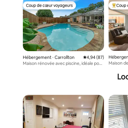
Coup de cœur voyageurs
Coup 
Coup de cœur voyageurs
Coups de
Hébergem
Hébergement ⋅ Carrollton
Évaluation moyenne sur
4,94 (87)
Maison de
Maison rénovée avec piscine, idéale pour
les familles
Loc