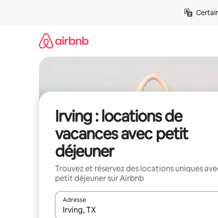
Aller
Certai
directement
au
contenu
Irving : locations de
vacances avec petit
déjeuner
Trouvez et réservez des locations uniques ave
petit déjeuner sur Airbnb
Adresse
Lorsque les résultats s'affichent, utilisez les flèc