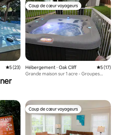
Coup de cœur voyageurs
lus appréciés
Coup de cœur voyageurs
ntaires : 4,85 sur 5
Évaluation moyenne sur la base de 23 commentaires : 5 sur 5
5 (23)
Hébergement ⋅ Oak Cliff
Évaluation moyenne
5 (17)
Grande maison sur 1 acre - Groupes
uner
grands et petits !
Coup de cœur voyageurs
Coup de cœur voyageurs