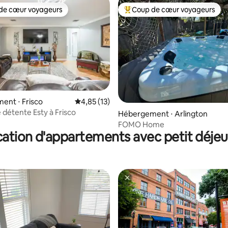
de cœur voyageurs
Coup de cœur voyageurs
 cœur voyageurs les plus appréciés
Coups de cœur voyageurs les p
ent ⋅ Frisco
Évaluation moyenne sur la base de 13 comme
4,85 (13)
 la base de 87 commentaires : 4,94 sur 5
 détente Esty à Frisco
Hébergement ⋅ Arlington
FOMO Home
ation d'appartements avec petit déje