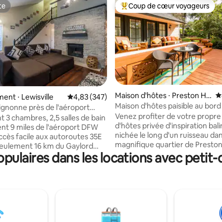
te
Coup de cœur voyageurs
te
Coups de cœur voyageurs les p
 la base de 197 commentaires : 4,92 sur 5
Maison d'hôtes ⋅ Preston Ho
É
nt ⋅ Lewisville
Évaluation moyenne sur la base de 347 commen
4,83 (347)
llow West
Maison d'hôtes paisible au bord
gnonne près de l'aéroport
ruisseau et jardin zen
Venez profiter de votre propr
 Grapevine Mills/Lego
t 3 chambres, 2,5 salles de bain
d'hôtes privée d'inspiration bali
nt 9 miles de l'aéroport DFW
nichée le long d'un ruisseau dan
ccès facile aux autoroutes 35E
magnifique quartier de Preston
 seulement 16 km du Gaylord
Dallas. Extrêmement rare à tro
ulaires dans les locations avec petit-d
 centre commercial Grapevine
Dallas ! Détendez-vous dans un
du LEGOLAND Discovery Center.
spacieux avec un lit King Size, un
principale dispose d'une douche
jour indonésien, une kitchenet
nne en pierre polie. Le salon offre
table de salle à manger, un pla
 qui se déplie pour un espace
salle de bain complète. Tout es
age supplémentaire et une
entièrement séparé de la mais
n pour les soirées cinéma. Une
principale et très privé. Ne ma
tièrement équipée facilite les