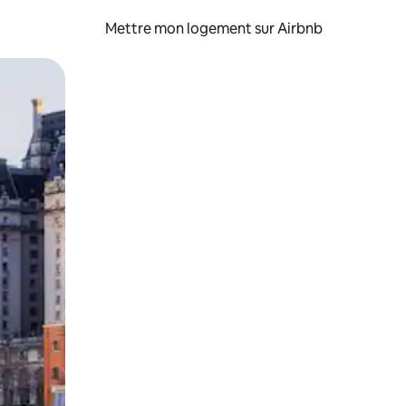
Mettre mon logement sur Airbnb
sant glisser.