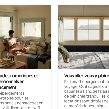
des numériques et
Vous allez vous y plaire
essionnels en
Parfois, l'hébergement fai
voyage. Qu'il s'agisse de
acement
cabanes à flanc de falais
hébergements
de péniches tranquilles, 
rtables pour les
locations sont dotées de
ssionnels nomades et en
caractéristiques uniques
ravail disposant du wifi