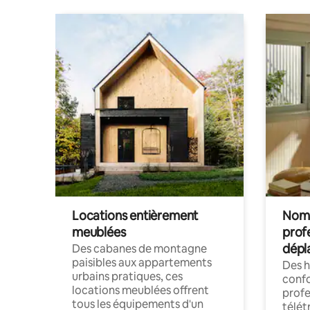
Locations entièrement
Noma
meublées
prof
dépl
Des cabanes de montagne
paisibles aux appartements
Des 
urbains pratiques, ces
confo
locations meublées offrent
profe
tous les équipements d'un
télét