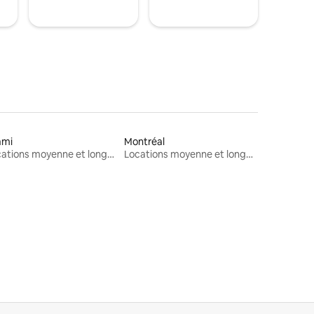
ami
Montréal
Locations moyenne et longue durée
Locations moyenne et longue durée