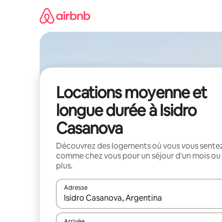
Aller
directement
au
contenu
Locations moyenne et
longue durée à Isidro
Casanova
Découvrez des logements où vous vous sente
comme chez vous pour un séjour d'un mois ou
plus.
Adresse
Lorsque les résultats s'affichent, utilisez les flèc
Arrivée