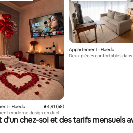
r la base de 71 commentaires : 4,96 sur 5
Appartement ⋅ Haedo
Deux pièces confortables dans
espace design
ent ⋅ Haedo
Évaluation moyenne sur la base de 58 comme
4,91 (58)
ent moderne design en duplex
t d'un chez-soi et des tarifs mensuels 
Centro