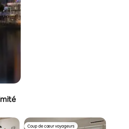
imité
Coup de cœur voyageurs
lus appréciés
Coup de cœur voyageurs