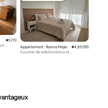
Évaluation moyenne sur la base de 11 commentaires : 5 sur 5
5 (11)
 un
Appartement ⋅ Ramos Mejía
Évaluation moyenne su
4,93 (59)
Coucher de soleil lumineux et
chaleureux
ntaires : 4,91 sur 5
avantageux