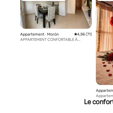
Appartement ⋅ Morón
Évaluation moyenne su
4,96 (71)
APPARTEMENT CONFORTABLE À
MORON
Appartem
Appartem
Le confor
à Haedo 