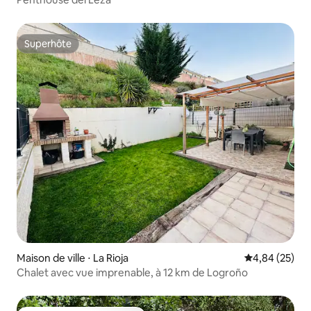
Superhôte
Superhôte
Maison de ville ⋅ La Rioja
Évaluation mo
4,84 (25)
Chalet avec vue imprenable, à 12 km de Logroño