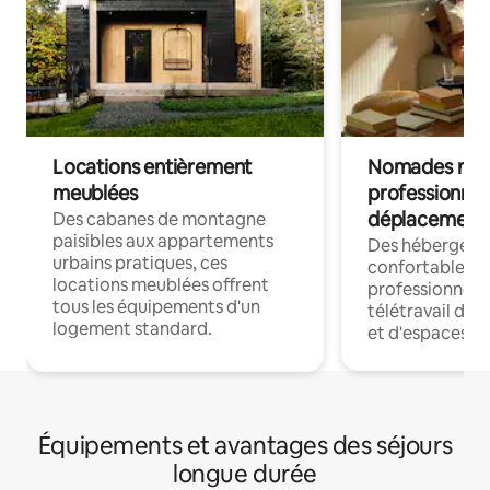
Locations entièrement
Nomades num
meublées
professionnel
déplacement
Des cabanes de montagne
paisibles aux appartements
Des hébergem
urbains pratiques, ces
confortables p
locations meublées offrent
professionnels
tous les équipements d'un
télétravail dis
logement standard.
et d'espaces de
Équipements et avantages des séjours
longue durée