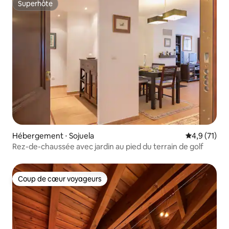
Superhôte
Superhôte
Hébergement ⋅ Sojuela
Évaluation m
4,9 (71)
Rez-de-chaussée avec jardin au pied du terrain de golf
Coup de cœur voyageurs
Coup de cœur voyageurs