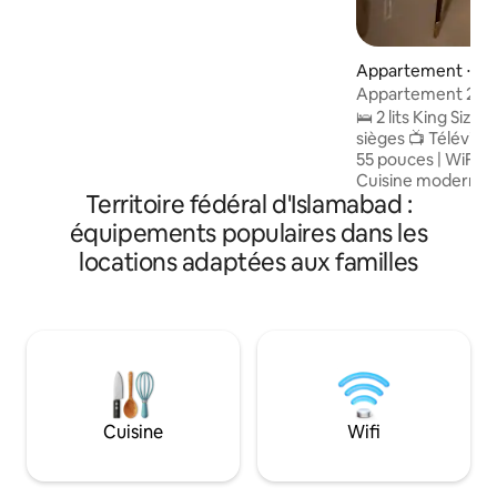
connectée 📺 Télévision connectée
65 pouces, Netflix et WiFi rapide 🍳
Cuisine entièrement équipée + salle à
Appartement ⋅ Is
manger pour 6 personnes 🧺 Lave-linge
Appartement 2BHK
et sèche-linge 🛋️ Espace de vie spacieux
le coucher de soleil
🛌 2 lits King Size 
⚡ Alimentation de secours 24h/24, 7j/7 ❄️
toit
sièges 📺 Télévis
Climatisation à onduleur, eau chaude et
55 pouces | WiFi ha
sécurité 🏢 Parking et ascenseurs
Cuisine moderne 
gratuits 📍 Prime D-12, à quelques
Territoire fédéral d'Islamabad :
⚡️ Alimentation él
minutes de E-11, F-10 et Centaurus Idéal
24h/24, 7j/7 🔋 ❄️ Climatiseurs à onduleur
pour les familles et les voyageurs
équipements populaires dans les
| Eau chaude instantanée 🔐 
d'affaires. Carte d'identité nationale
locations adaptées aux familles
serrure connectée 
(CNIC) requise (+ 18 ans). Pas de fêtes ni
contemporains 🛍️ Situé au-dessus de
de tabac.
l'aire de restaurat
commercial Zeta |
commercial Giga 🌄 Coucher de soleil
doré et vues sur les coll
360° sur les villes 
balcons massifs et
Cuisine
Wifi
imprenable sur le 
soleil Un choix idéa
couples et les séj