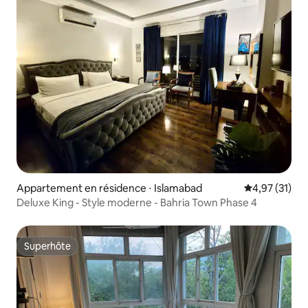
Appartement en résidence ⋅ Islamabad
Évaluation mo
4,97 (31)
Deluxe King - Style moderne - Bahria Town Phase 4
Superhôte
Superhôte