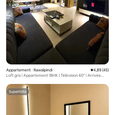
Appartement ⋅ Rawalpindi
Évaluation mo
4,89 (45)
Loft gris | Appartement 1BHK | Télévision 60" | Arrivée
autonome
Superhôte
Superhôte