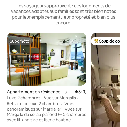
Les voyageurs approuvent : ces logements de
vacances adaptés aux familles sont très bien notés
pour leur emplacement, leur propreté et bien plus
encore.
Superhôte
Coup de cœur 
Superhôte
Coups de cœur vo
Appartement en résidence ⋅ Isla
Évaluation moyenne sur la 
5 (3)
mabad
Luxe 2 chambres • Vue sur Margalla •
LED 65" • D-12
Retraite de luxe 2 chambres | Vues
panoramiques sur Margalla ✨ Vues sur
Margalla du sol au plafond 🛏️ 2 chambres
avec lit king size et literie haut de
gamme 🔑 Arrivée autonome via serrure