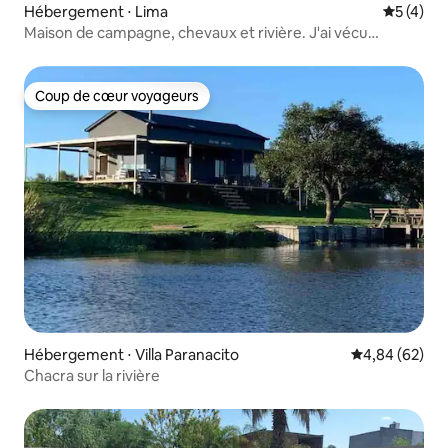
Hébergement ⋅ Lima
Évaluatio
5 (4)
Maison de campagne, chevaux et rivière. J'ai vécu
l'expérience
Coup de cœur voyageurs
Coup de cœur voyageurs
Hébergement ⋅ Villa Paranacito
Évaluation mo
4,84 (62)
Chacra sur la rivière