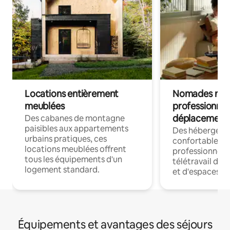
Locations entièrement
Nomades num
meublées
professionnel
déplacement
Des cabanes de montagne
paisibles aux appartements
Des hébergem
urbains pratiques, ces
confortables p
locations meublées offrent
professionnels
tous les équipements d'un
télétravail dis
logement standard.
et d'espaces de
Équipements et avantages des séjours