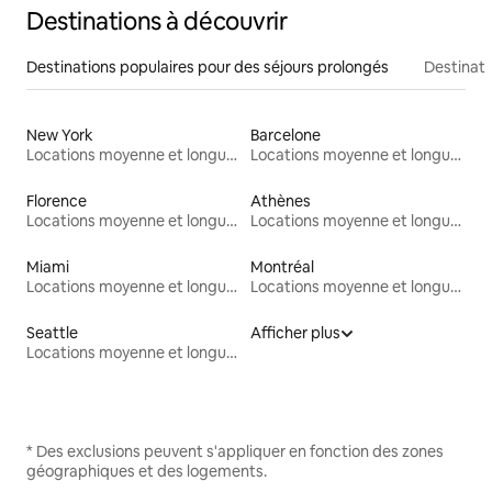
Destinations à découvrir
Destinations populaires pour des séjours prolongés
Destinati
New York
Barcelone
Locations moyenne et longue durée
Locations moyenne et longue durée
Florence
Athènes
Locations moyenne et longue durée
Locations moyenne et longue durée
Miami
Montréal
Locations moyenne et longue durée
Locations moyenne et longue durée
Seattle
Afficher plus
Locations moyenne et longue durée
* Des exclusions peuvent s'appliquer en fonction des zones
géographiques et des logements.