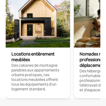
Locations entièrement
Nomades num
meublées
professionnel
déplacement
Des cabanes de montagne
paisibles aux appartements
Des hébergem
urbains pratiques, ces
confortables p
locations meublées offrent
professionnels
tous les équipements d'un
télétravail dis
logement standard.
et d'espaces de