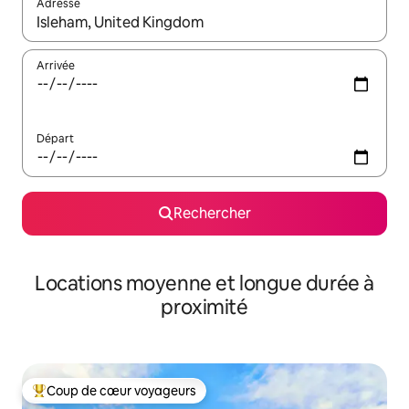
Adresse
Lorsque les résultats s'affichent, utilisez les flèches vers le hau
Arrivée
Départ
Rechercher
Locations moyenne et longue durée à
proximité
Coup de cœur voyageurs
Coups de cœur voyageurs les plus appréciés