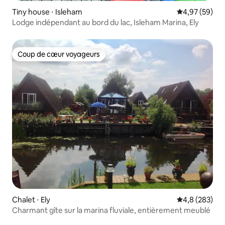
Tiny house ⋅ Isleham
Évaluation mo
4,97 (59)
Lodge indépendant au bord du lac, Isleham Marina, Ely
Coup de cœur voyageurs
Coup de cœur voyageurs
Chalet ⋅ Ely
Évaluation mo
4,8 (283)
Charmant gîte sur la marina fluviale, entièrement meublé