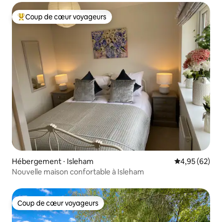
Coup de cœur voyageurs
Coups de cœur voyageurs les plus appréciés
Hébergement ⋅ Isleham
Évaluation mo
4,95 (62)
Nouvelle maison confortable à Isleham
Coup de cœur voyageurs
Coup de cœur voyageurs