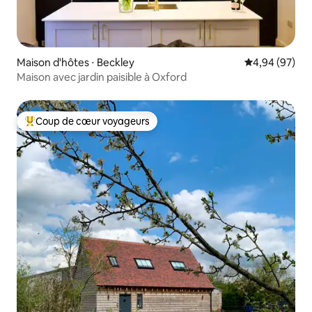
Maison d'hôtes ⋅ Beckley
Évaluation mo
4,94 (97)
Maison avec jardin paisible à Oxford
Coup de cœur voyageurs
Coups de cœur voyageurs les plus appréciés