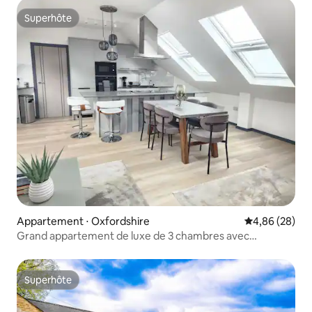
Superhôte
Superhôte
Appartement ⋅ Oxfordshire
Évaluation mo
4,86 (28)
Grand appartement de luxe de 3 chambres avec
climatisation, parking gratuit, Wi-Fi
Superhôte
Superhôte