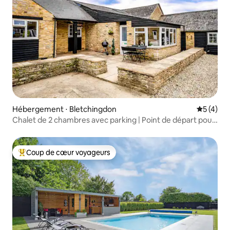
Hébergement ⋅ Bletchingdon
Évaluatio
5 (4)
Chalet de 2 chambres avec parking | Point de départ pour
Oxford et les Cotswolds
Coup de cœur voyageurs
Coups de cœur voyageurs les plus appréciés