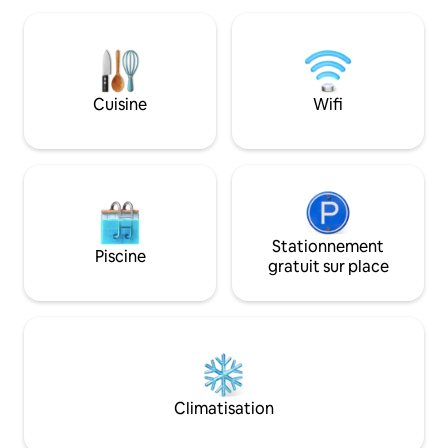
15 minutes et nos voyageurs auront
pub local, The Oxf
accès à un lien d'inscription exclusif pour
restaurant indien 
des réductions supplémentaires.
Dashwood by Aziz,
Renseignez-vous sur le barbecue et la
restaurants à que
location de vélos. Offre de 15 % de
voiture. Superbe
Cuisine
Wifi
réduction pour les séjours de 2 nuits et
Pour ceux qui rec
de 20 % de réduction pour les séjours de
de luxe, nous som
3 nuits ou plus.
d’Estelle Manor, 
de RH.
Stationnement
Piscine
gratuit sur place
Climatisation