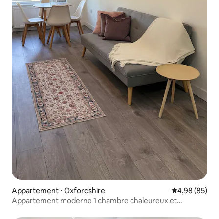
Appartement ⋅ Oxfordshire
Évaluation mo
4,98 (85)
Appartement moderne 1 chambre chaleureux et
accueillant, 1 lit + canapé-lit