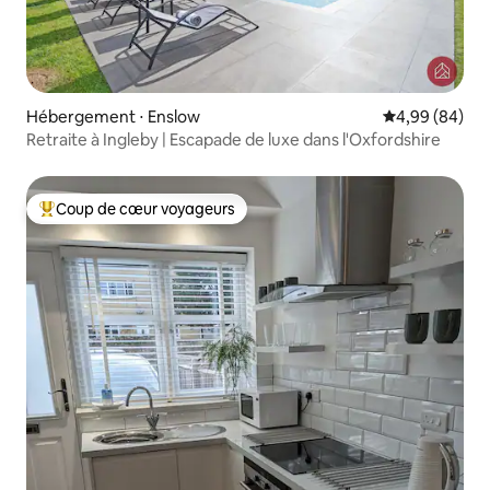
Hébergement ⋅ Enslow
Évaluation mo
4,99 (84)
Retraite à Ingleby | Escapade de luxe dans l'Oxfordshire
Coup de cœur voyageurs
Coups de cœur voyageurs les plus appréciés