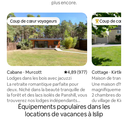
plus encore.
Coup de cœur voyageurs
Coup de cœur 
Coup de cœur voyageurs
Coups de cœur vo
Cabane ⋅ Murcott
Évaluation moyenne sur la base 
4,89 (977)
Cottage ⋅ Kirtling
Lodges dans les bois avec jacuzzi
Maison de transpo
magnifique village
La retraite romantique parfaite pour
Une maison d'hôte
deux. Niché dans la beauté tranquille de
magnifiquement 
la forêt et des lacs isolés de Panshill, vous
2 chambres doubles
trouverez nos lodges indépendants
du village de Kirtl
Équipements populaires dans les
avec leurs propres jacuzzis privés.
palais de Blenheim
Prosecco et chocolats gratuits à l'arrivée
Cotswolds, de la 
locations de vacances à Islip
(n'hésitez pas à me contacter si vous
Kirtlington Park, 
préférez un alcoolique) Le célèbre
de la Diddly Squat
Bicester Village est à seulement
Bicester Village. 