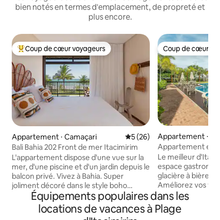
bien notés en termes d'emplacement, de propreté et
plus encore.
Coup de cœur voyageurs
Coup de cœur vo
Coups de cœur voyageurs les plus appréciés
Coup de cœur vo
Appartement ⋅ Ca
Appartement ⋅ Camaçari
Évaluation moyenne sur la b
5 (26)
Appartement en c
Bali Bahia 202 Front de mer Itacimirim
piscine à 350 m de
Le meilleur d'Itacim
L'appartement dispose d'une vue sur la
espace gastronomi
mer, d'une piscine et d'un jardin depuis le
glacière à bière pa
balcon privé. Vivez à Bahia. Super
Améliorez vos va
joliment décoré dans le style boho
Équipements populaires dans les
gastronomique pri
praiano, bien éclairé et ventilé par la
barbecue et d'une 
brise marine. Il dispose de 3 chambres
locations de vacances à Plage
pour se détendre 
étant une suite avec poste de travail.