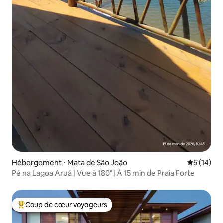
Hébergement ⋅ Mata de São João
Évaluation
5 (14)
Pé na Lagoa Aruá | Vue à 180° | À 15 min de Praia Forte
Coup de cœur voyageurs
Coups de cœur voyageurs les plus appréciés