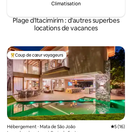
Climatisation
Plage d'Itacimirim : d'autres superbes
locations de vacances
Coup de cœur voyageurs
Coups de cœur voyageurs les plus appréciés
Hébergement ⋅ Mata de São João
Évaluation
5 (16)