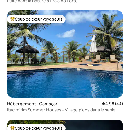
Luxe dans la nature à Praia do Forte
Coup de cœur voyageurs
Coups de cœur voyageurs les plus appréciés
Hébergement ⋅ Camaçari
Évaluation mo
4,98 (44)
Itacimirim Summer Houses - Village pieds dans le sable
Coup de cœur voyageurs