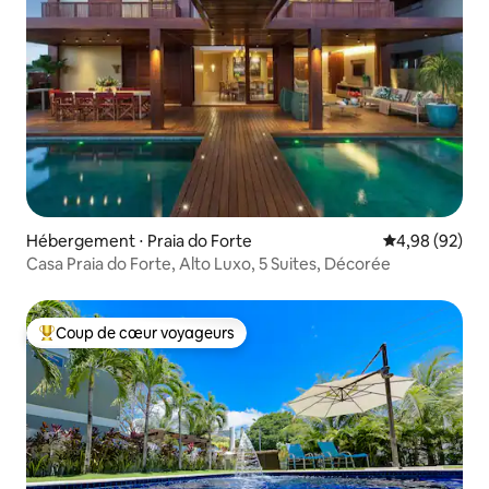
Hébergement ⋅ Praia do Forte
Évaluation mo
4,98 (92)
Casa Praia do Forte, Alto Luxo, 5 Suites, Décorée
Coup de cœur voyageurs
Coups de cœur voyageurs les plus appréciés