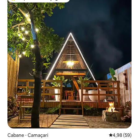
Coups de cœur voyageurs les plus appréciés
Cabane ⋅ Camaçari
Évaluation mo
4,98 (59)