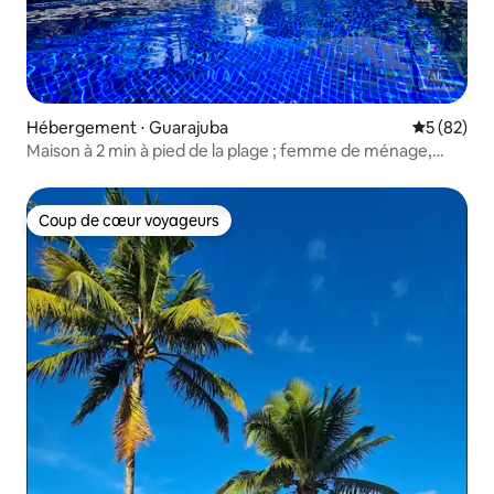
Hébergement ⋅ Guarajuba
Évaluation
5 (82)
Maison à 2 min à pied de la plage ; femme de ménage,
climatisation, Wi-Fi
Coup de cœur voyageurs
Coup de cœur voyageurs