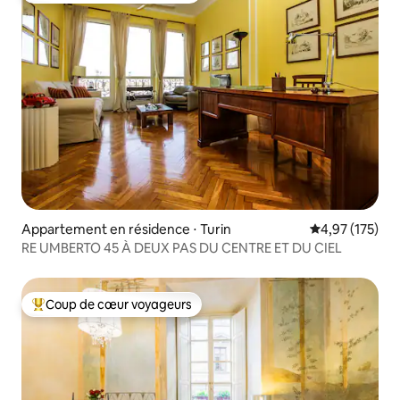
Appartement en résidence ⋅ Turin
Évaluation moy
4,97 (175)
RE UMBERTO 45 À DEUX PAS DU CENTRE ET DU CIEL
Coup de cœur voyageurs
Coups de cœur voyageurs les plus appréciés