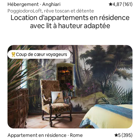
Hébergement ⋅ Anghiari
Évaluation moy
4,87 (161)
PoggiodoroLoft, rêve toscan et détente
Location d'appartements en résidence
avec lit à hauteur adaptée
Coup de cœur voyageurs
Coups de cœur voyageurs les plus appréciés
Appartement en résidence ⋅ Rome
Évaluation 
5 (395)