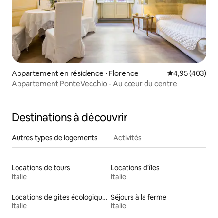
Appartement en résidence ⋅ Florence
Évaluation moy
4,95 (403)
Appartement PonteVecchio - Au cœur du centre
Destinations à découvrir
Autres types de logements
Activités
Locations de tours
Locations d'îles
Italie
Italie
Locations de gîtes écologiques
Séjours à la ferme
Italie
Italie