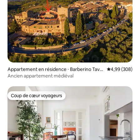
Appartement en résidence ⋅ Barberino Tavar
Évaluation moy
4,99 (308)
nelle
Ancien appartement médiéval
Coup de cœur voyageurs
Coup de cœur voyageurs