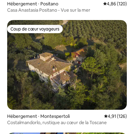
Hébergement ⋅ Positano
Évaluation moy
4,86 (120)
Casa Anastasia Positano - Vue sur la mer
Coup de cœur voyageurs
Coup de cœur voyageurs
Hébergement ⋅ Montespertoli
Évaluation moy
4,91 (126)
Costalmandorlo, rustique au cœur de la Toscane