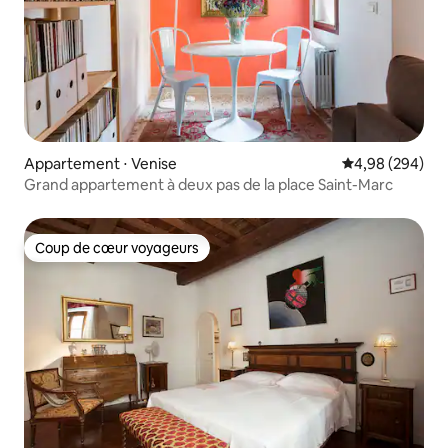
Appartement ⋅ Venise
Évaluation moy
4,98 (294)
Grand appartement à deux pas de la place Saint-Marc
Coup de cœur voyageurs
Coup de cœur voyageurs