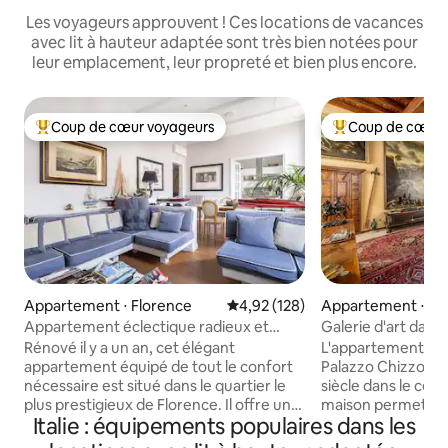
Les voyageurs approuvent ! Ces locations de vacances
avec lit à hauteur adaptée sont très bien notées pour
leur emplacement, leur propreté et bien plus encore.
Coup de cœur voyageurs
Coup de cœur 
Coups de cœur voyageurs les plus appréciés
Coups de cœur vo
Appartement ⋅ Florence
Évaluation moyenne sur la base 
4,92 (128)
Appartement ⋅ Br
Appartement éclectique radieux et
Galerie d'art dans 
luxueux à Oltrarno
Dogeshouse
Rénové il y a un an, cet élégant
L'appartement est s
appartement équipé de tout le confort
Palazzo Chizzola,
nécessaire est situé dans le quartier le
siècle dans le cent
plus prestigieux de Florence. Il offre un
maison permet au
Italie : équipements populaires dans les
accès facile au centre historique de la
des séjours agréa
ville. De plus, le stationnement est très
une atmosphère d'