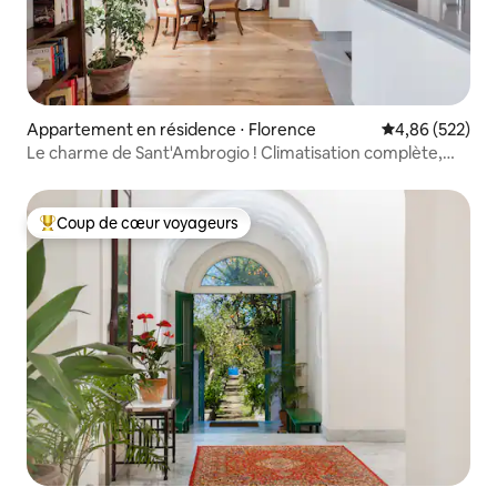
Appartement en résidence ⋅ Florence
Évaluation moy
4,86 (522)
Le charme de Sant'Ambrogio ! Climatisation complète,
ensoleillé et calme
Coup de cœur voyageurs
Coups de cœur voyageurs les plus appréciés