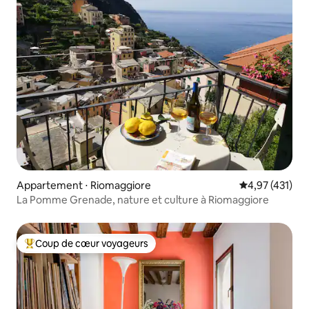
Appartement ⋅ Riomaggiore
Évaluation moy
4,97 (431)
La Pomme Grenade, nature et culture à Riomaggiore
Coup de cœur voyageurs
Coups de cœur voyageurs les plus appréciés