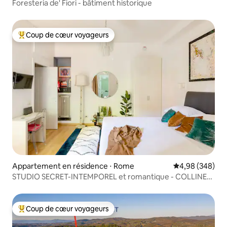
Foresteria de' Fiori - bâtiment historique
Coup de cœur voyageurs
Coups de cœur voyageurs les plus appréciés
Appartement en résidence ⋅ Rome
Évaluation moy
4,98 (348)
STUDIO SECRET-INTEMPOREL et romantique - COLLINE
DU JANICULE
Coup de cœur voyageurs
Coups de cœur voyageurs les plus appréciés