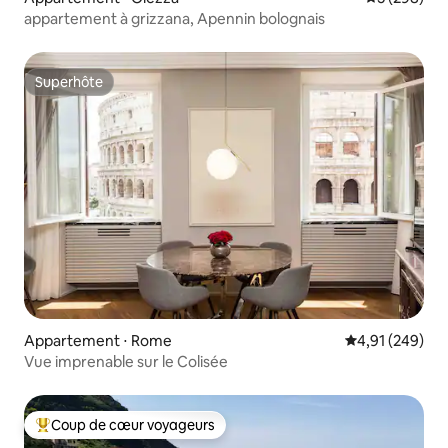
appartement à grizzana, Apennin bolognais
Superhôte
Superhôte
Appartement ⋅ Rome
Évaluation moy
4,91 (249)
Vue imprenable sur le Colisée
Coup de cœur voyageurs
Coups de cœur voyageurs les plus appréciés