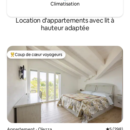
Climatisation
Location d'appartements avec lit à
hauteur adaptée
Coup de cœur voyageurs
Coups de cœur voyageurs les plus appréciés
Appartement ⋅ Olezza
Évaluation 
5 (298)