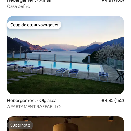
Hébergement ⋅ Amalfi
Évaluation moy
4,91 (100)
Casa Zefiro
Coup de cœur voyageurs
Coup de cœur voyageurs
Hébergement ⋅ Olgiasca
Évaluation moy
4,82 (162)
APARTAMENT RAFFAELLO
Superhôte
Superhôte