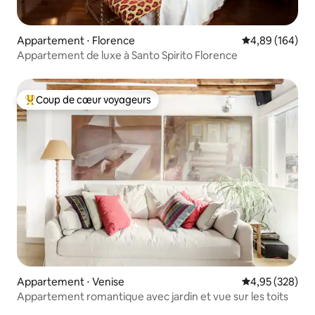
Appartement ⋅ Florence
Évaluation moy
4,89 (164)
Appartement de luxe à Santo Spirito Florence
Coup de cœur voyageurs
Coups de cœur voyageurs les plus appréciés
Appartement ⋅ Venise
Évaluation moy
4,95 (328)
Appartement romantique avec jardin et vue sur les toits