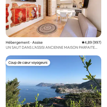
Hébergement ⋅ Assise
Évaluation moy
4,89 (997)
UN SAUT DANS L'ASSISI ANCIENNE MAISON PARFAITE
LETIZIA
Coup de cœur voyageurs
Coup de cœur voyageurs