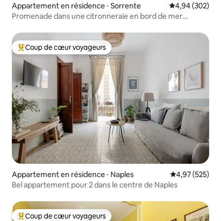
Appartement en résidence ⋅ Sorrente
Évaluation moy
4,94 (302)
Promenade dans une citronneraie en bord de mer
VillaTozzoliHouse
Coup de cœur voyageurs
Coups de cœur voyageurs les plus appréciés
Appartement en résidence ⋅ Naples
Évaluation moy
4,97 (525)
Bel appartement pour 2 dans le centre de Naples
Coup de cœur voyageurs
Coups de cœur voyageurs les plus appréciés