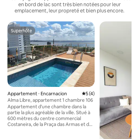
en bord de lac sont très bien notées pour leur
emplacement, leur propreté et bien plus encore.
Superhôte
Superhôte
Appartement ⋅ Encarnacion
Évaluation moyenne sur la 
5 (4)
Alma Libre, appartement 1 chambre 106
Appartement d'une chambre dans la
partie la plus agréable de la ville. Situé à
600 mètres du centre commercial
Costaneira, de la Praça das Armas et du
marché Super 6. Tout est extrêmement
proche. De la balada, vous avez une très