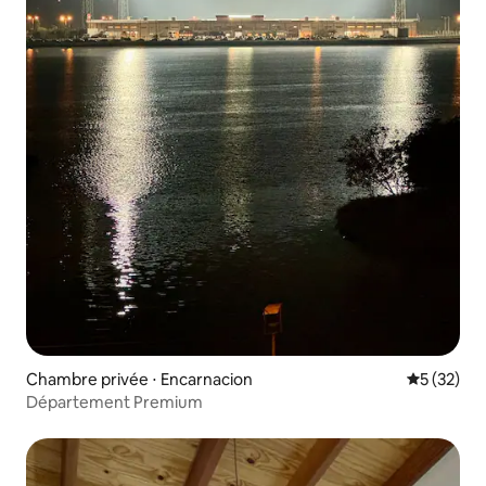
Chambre privée ⋅ Encarnacion
Évaluation
5 (32)
Département Premium