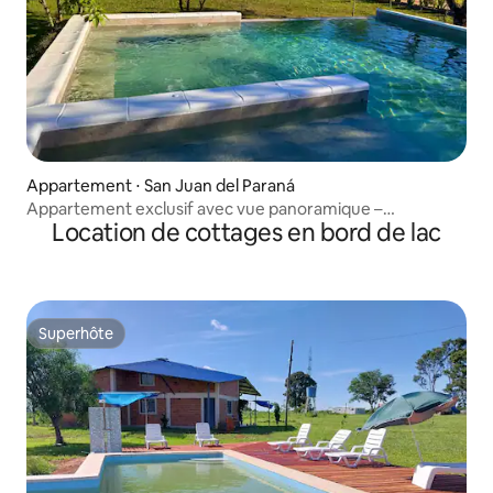
Appartement ⋅ San Juan del Paraná
Appartement exclusif avec vue panoramique –
Location de cottages en bord de lac
6 personnes
Superhôte
Superhôte