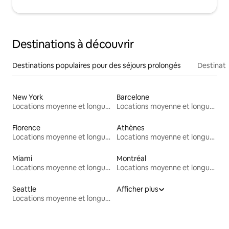
Destinations à découvrir
Destinations populaires pour des séjours prolongés
Destinati
New York
Barcelone
Locations moyenne et longue durée
Locations moyenne et longue durée
Florence
Athènes
Locations moyenne et longue durée
Locations moyenne et longue durée
Miami
Montréal
Locations moyenne et longue durée
Locations moyenne et longue durée
Seattle
Afficher plus
Locations moyenne et longue durée