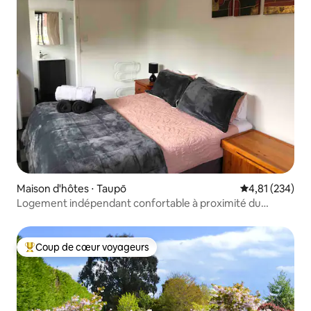
Maison d'hôtes ⋅ Taupō
Évaluation moy
4,81 (234)
Logement indépendant confortable à proximité du
centre-ville.
Coup de cœur voyageurs
Coups de cœur voyageurs les plus appréciés