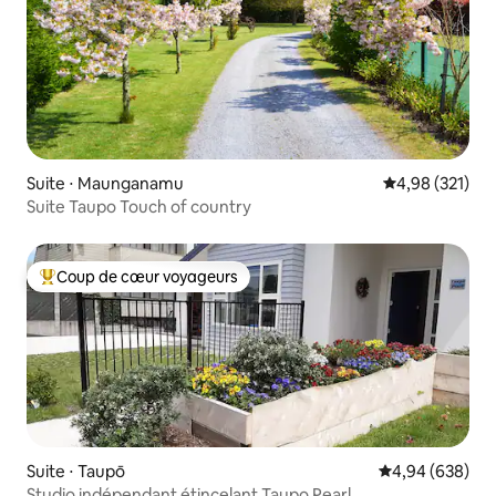
Suite ⋅ Maunganamu
Évaluation moy
4,98 (321)
Suite Taupo Touch of country
Coup de cœur voyageurs
Coups de cœur voyageurs les plus appréciés
Suite ⋅ Taupō
Évaluation moy
4,94 (638)
Studio indépendant étincelant Taupo Pearl.