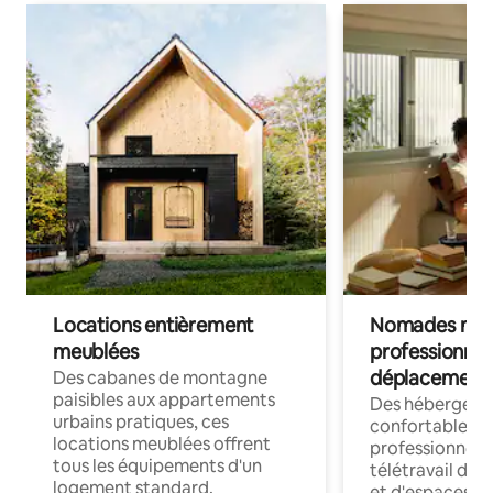
Locations entièrement
Nomades num
meublées
professionnel
déplacement
Des cabanes de montagne
paisibles aux appartements
Des hébergem
urbains pratiques, ces
confortables p
locations meublées offrent
professionnels
tous les équipements d'un
télétravail dis
logement standard.
et d'espaces de