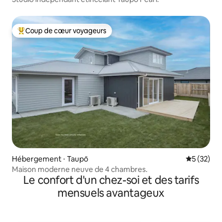
Coup de cœur voyageurs
Coups de cœur voyageurs les plus appréciés
Hébergement ⋅ Taupō
Évaluation
5 (32)
Maison moderne neuve de 4 chambres.
Le confort d'un chez-soi et des tarifs
mensuels avantageux