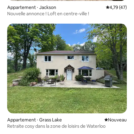
Appartement ⋅ Jackson
Évaluation mo
4,79 (47)
Nouvelle annonce ! Loft en centre-ville !
Appartement ⋅ Grass Lake
Nouvel hébe
Nouveau
Retraite cosy dans la zone de loisirs de Waterloo