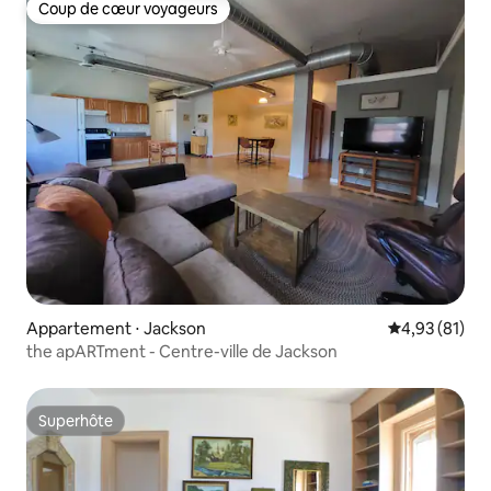
Coup de cœur voyageurs
Coup de cœur voyageurs
Appartement ⋅ Jackson
Évaluation mo
4,93 (81)
the apARTment - Centre-ville de Jackson
Superhôte
Superhôte