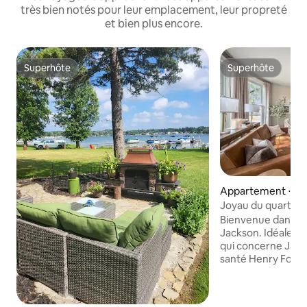
très bien notés pour leur emplacement, leur propreté
et bien plus encore.
Superhôte
Superhôte
Superhôte
Superhôte
Appartement ⋅ Ja
Joyau du quartier 
avec parking
Bienvenue dans la v
Jackson. Idéalement situé pour tout ce
qui concerne Jackson. Le ce
santé Henry Ford e
des magasins et d'
à proximité. Ce duplex entièrement
rénové et décoré 