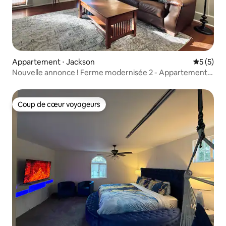
Appartement ⋅ Jackson
Évaluatio
5 (5)
Nouvelle annonce ! Ferme modernisée 2 - Appartement
supérieur !
Coup de cœur voyageurs
Coup de cœur voyageurs