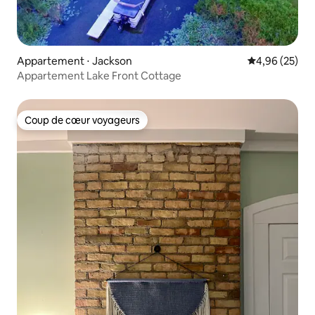
Appartement ⋅ Jackson
Évaluation mo
4,96 (25)
Appartement Lake Front Cottage
Coup de cœur voyageurs
Coup de cœur voyageurs