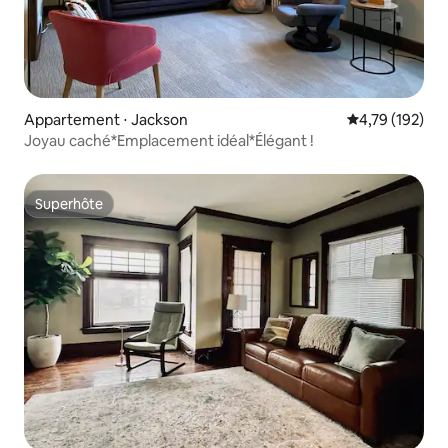
Appartement ⋅ Jackson
Évaluation moy
4,79 (192)
Joyau caché*Emplacement idéal*Élégant !
Superhôte
Superhôte