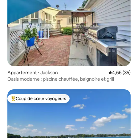
Appartement ⋅ Jackson
Évaluation mo
4,66 (35)
Oasis moderne : piscine chauffée, baignoire et grill
Coup de cœur voyageurs
Coups de cœur voyageurs les plus appréciés