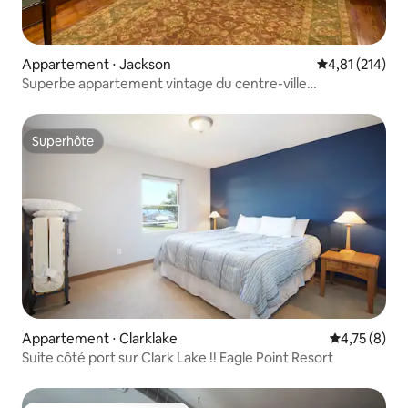
Appartement ⋅ Jackson
Évaluation moy
4,81 (214)
Superbe appartement vintage du centre-ville
*Spacieux*Chic
Superhôte
Superhôte
Appartement ⋅ Clarklake
Évaluation m
4,75 (8)
Suite côté port sur Clark Lake !! Eagle Point Resort