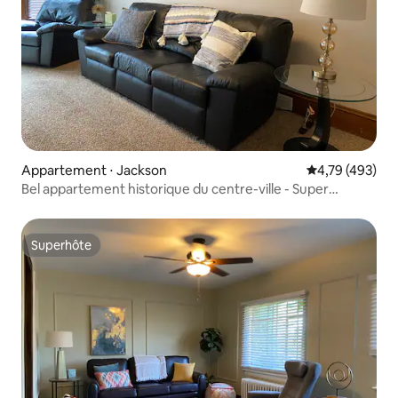
Appartement ⋅ Jackson
Évaluation moy
4,79 (493)
Bel appartement historique du centre-ville - Super
spacieux !
Superhôte
Superhôte