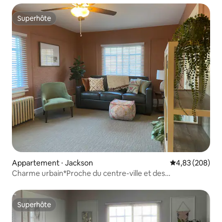
Superhôte
Superhôte
Appartement ⋅ Jackson
Évaluation moy
4,83 (208)
Charme urbain*Proche du centre-ville et des
commerces !
Superhôte
Superhôte