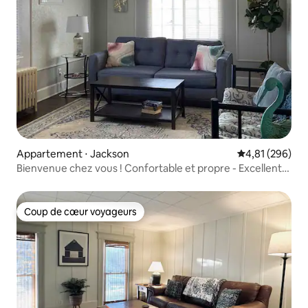
Appartement ⋅ Jackson
Évaluation moy
4,81 (296)
Bienvenue chez vous ! Confortable et propre - Excellent
emplacement et rapport qualité-prix !
Coup de cœur voyageurs
Coup de cœur voyageurs