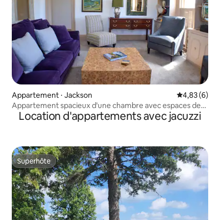
Appartement ⋅ Jackson
Évaluation m
4,83 (6)
Appartement spacieux d'une chambre avec espaces de
Location d'appartements avec jacuzzi
travail
Superhôte
Superhôte