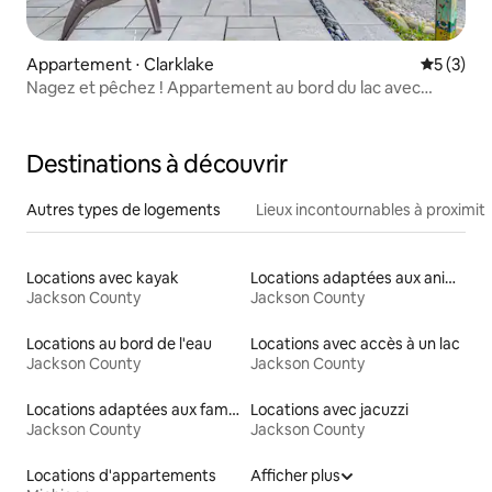
Appartement ⋅ Clarklake
Évaluatio
5 (3)
Nagez et pêchez ! Appartement au bord du lac avec
jacuzzi et barbecue !
Destinations à découvrir
Autres types de logements
Lieux incontournables à proximit
Locations avec kayak
Locations adaptées aux animaux
Jackson County
Jackson County
Locations au bord de l'eau
Locations avec accès à un lac
Jackson County
Jackson County
Locations adaptées aux familles
Locations avec jacuzzi
Jackson County
Jackson County
Locations d'appartements
Afficher plus