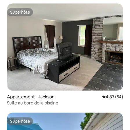
Superhôte
Superhôte
Appartement ⋅ Jackson
Évaluation mo
4,87 (54)
Suite au bord de la piscine
Superhôte
Superhôte