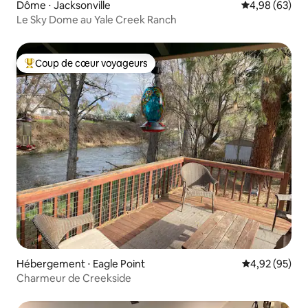
Dôme ⋅ Jacksonville
Évaluation mo
4,98 (63)
Le Sky Dome au Yale Creek Ranch
Coup de cœur voyageurs
Coups de cœur voyageurs les plus appréciés
Hébergement ⋅ Eagle Point
Évaluation mo
4,92 (95)
Charmeur de Creekside