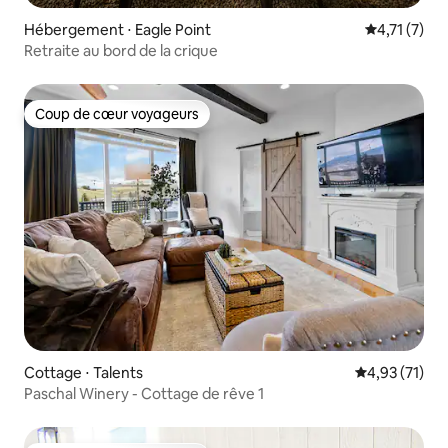
Hébergement ⋅ Eagle Point
Évaluation 
4,71 (7)
Retraite au bord de la crique
Coup de cœur voyageurs
Coup de cœur voyageurs
Cottage ⋅ Talents
Évaluation mo
4,93 (71)
Paschal Winery - Cottage de rêve 1