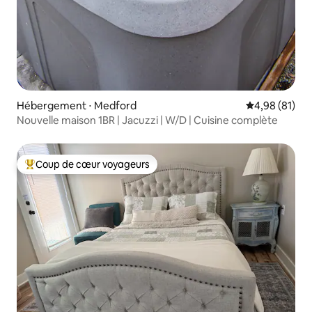
Hébergement ⋅ Medford
Évaluation mo
4,98 (81)
Nouvelle maison 1BR | Jacuzzi | W/D | Cuisine complète
Coup de cœur voyageurs
Coups de cœur voyageurs les plus appréciés