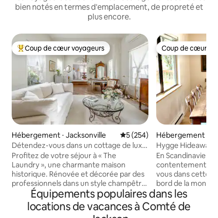
bien notés en termes d'emplacement, de propreté et
plus encore.
Coup de cœur voyageurs
Coup de cœur vo
Coups de cœur voyageurs les plus appréciés
Coup de cœur vo
Hébergement ⋅ Jacksonville
Évaluation moyenne sur la ba
5 (254)
Hébergement ⋅ Gol
Détendez-vous dans un cottage de luxe
Hygge Hideaway. 
dans le centre historique de Jacksonville
repos et l'aventur
Profitez de votre séjour à « The
En Scandinavie, « 
Laundry », une charmante maison
contentement et le
historique. Rénovée et décorée par des
vous dans cette ma
professionnels dans un style champêtre
bord de la montagn
Équipements populaires dans les
français chic avec des draps italiens
madrone et de la v
Frette de luxe, des serviettes turques,
détendre sur la te
locations de vacances à Comté de
des peignoirs, des pantoufles, un
feu et des bains minéraux.