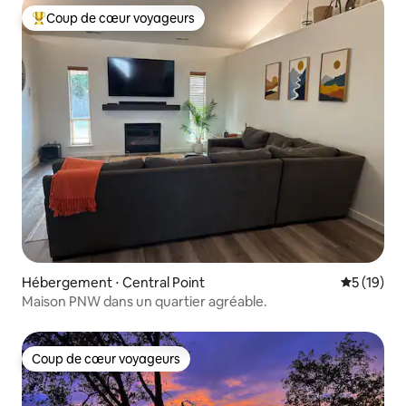
Coup de cœur voyageurs
Coups de cœur voyageurs les plus appréciés
Hébergement ⋅ Central Point
Évaluation
5 (19)
Maison PNW dans un quartier agréable.
Coup de cœur voyageurs
Coup de cœur voyageurs