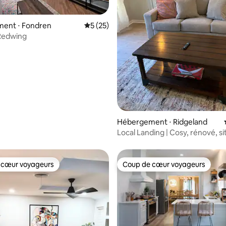
ent ⋅ Fondren
Évaluation moyenne sur la base de 25 co
5 (25)
Redwing
r la base de 23 commentaires : 4,74 sur 5
Hébergement ⋅ Ridgeland
Local Landing | Cosy, rénové, si
centre
 cœur voyageurs
Coup de cœur voyageurs
 cœur voyageurs
Coup de cœur voyageurs