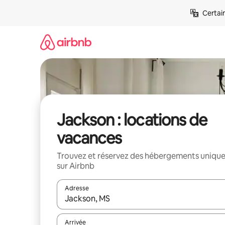
Aller
Certai
directement
au
contenu
Jackson : locations de
vacances
Trouvez et réservez des hébergements uniqu
sur Airbnb
Adresse
Lorsque les résultats s'affichent, utilisez les flèc
Arrivée