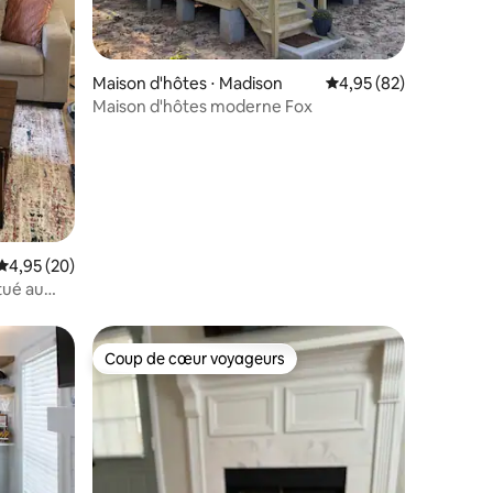
mmentaires : 5 sur 5
Maison d'hôtes ⋅ Madison
Évaluation moyenne su
4,95 (82)
Maison d'hôtes moderne Fox
Évaluation moyenne sur la base de 20 commentaires : 4,95 sur 5
4,95 (20)
tué au
Coup de cœur voyageurs
Coup de cœur voyageurs