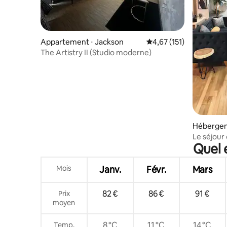
Appartement ⋅ Jackson
Évaluation moyenne sur
4,67 (151)
The Artistry II (Studio moderne)
Hébergem
Le séjour 
Quel 
Mois
Janv.
Févr.
Mars
82 €
86 €
91 €
Prix
moyen
8 °C
11 °C
14 °C
Temp.