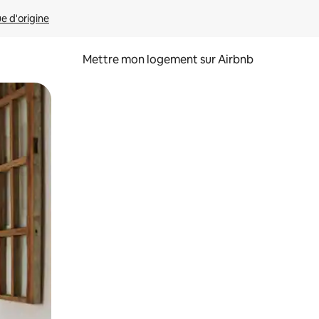
ue d'origine
Mettre mon logement sur Airbnb
sant glisser.