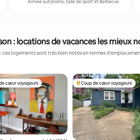
Arrivée autonome, Salle de sport et Barbecue
on : locations de vacances les mieux 
: ces logements sont très bien notés en termes d'emplacement
de cœur voyageurs
Coup de cœur voyageurs
 cœur voyageurs les plus appréciés
Coups de cœur voyageurs les p
la base de 222 commentaires : 4,86 sur 5