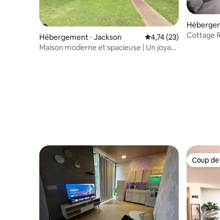
Hébergem
Cottage 
Hébergement ⋅ Jackson
Évaluation moyenne su
4,74 (23)
Maison moderne et spacieuse | Un joyau
paisible à Jackson
Coup de
Coup de