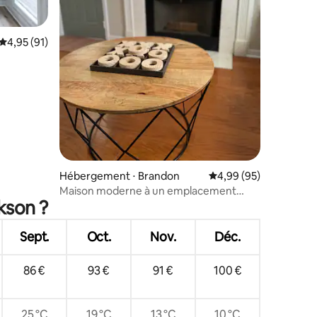
Évaluation moyenne sur la base de 91 commentaires : 4,95 sur 5
4,95 (91)
e-Basspro
ntaires : 4,88 sur 5
Hébergement ⋅ Brandon
Évaluation moyenne su
4,99 (95)
Maison moderne à un emplacement
kson ?
privilégié
Sept.
Oct.
Nov.
Déc.
86 €
93 €
91 €
100 €
25 °C
19 °C
13 °C
10 °C