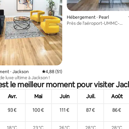
Hébergement ⋅ Pearl
Près de l'aéroport-UMMC-
 la base de 151 commentaires : 4,67 sur 5
Amphithéâtre-Magasins d'usin
ent ⋅ Jackson
Évaluation moyenne sur la base de 51 comme
4,88 (51)
de luxe ultime à Jackson !
est le meilleur moment pour visiter Jac
Avr.
Mai
Juin
Juil.
Août
93 €
100 €
111 €
87 €
86 €
18 °C
23 °C
26 °C
28 °C
28 °C