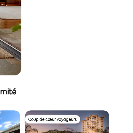
imité
Coup de cœur voyageurs
lus appréciés
Coup de cœur voyageurs