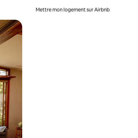
Mettre mon logement sur Airbnb
sant glisser.