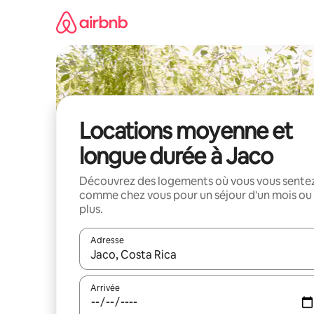
Aller
directement
au
contenu
Locations moyenne et
longue durée à Jaco
Découvrez des logements où vous vous sente
comme chez vous pour un séjour d'un mois ou
plus.
Adresse
Lorsque les résultats s'affichent, utilisez les flèc
Arrivée