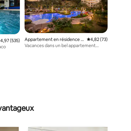
Appartement en résidence ⋅
Évaluation moyenne su
4,82 (73)
valuation moyenne sur la base de 535 commentaires : 4,97 sur 5
4,97 (535)
Jaco
Vacances dans un bel appartement
aco
2 chambres 2 salles de bain, plage de
Jaco
mmentaires : 5 sur 5
avantageux