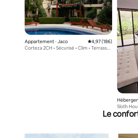
Appartement ⋅ Jaco
Évaluation moyenne sur 
4,97 (186)
Corteza 2CH • Sécurisé • Clim • Terrasse
+ Piscine
Hébergem
Sloth Hous
Le confor
Queen