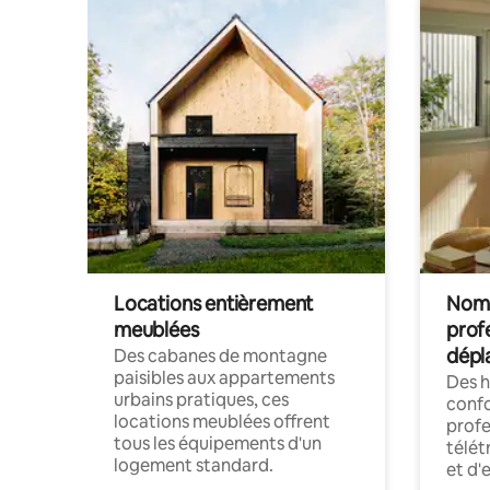
Locations entièrement
Noma
meublées
prof
dépl
Des cabanes de montagne
paisibles aux appartements
Des 
urbains pratiques, ces
confo
locations meublées offrent
profe
tous les équipements d'un
télét
logement standard.
et d'