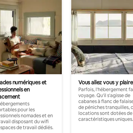
des numériques et
Vous allez vous y plaire
essionnels en
Parfois, l'hébergement fai
voyage. Qu'il s'agisse de
acement
cabanes à flanc de falais
hébergements
de péniches tranquilles, 
rtables pour les
locations sont dotées de
ssionnels nomades et en
caractéristiques uniques
ravail disposant du wifi
espaces de travail dédiés.