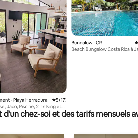
la base de 186 commentaires : 4,97 sur 5
Bungalow ⋅ CR
É
Beach Bungalow Costa Rica à J
ent ⋅ Playa Herradura
Évaluation moyenne sur la base de 17 co
5 (17)
e, Jaco, Piscine, 2 lits King et
t d'un chez-soi et des tarifs mensuels 