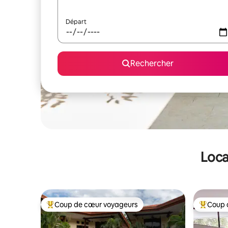
Départ
Rechercher
Loca
Coup de cœur voyageurs
Coup 
Coups de cœur voyageurs les plus appréciés
Coups de