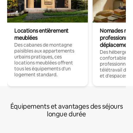
Locations entièrement
Nomades num
meublées
professionnel
déplacement
Des cabanes de montagne
paisibles aux appartements
Des hébergem
urbains pratiques, ces
confortables p
locations meublées offrent
professionnels
tous les équipements d'un
télétravail dis
logement standard.
et d'espaces de
Équipements et avantages des séjours
longue durée