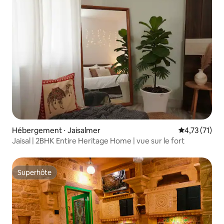
Hébergement ⋅ Jaisalmer
Évaluation mo
4,73 (71)
Jaisal | 2BHK Entire Heritage Home | vue sur le fort
Superhôte
Superhôte