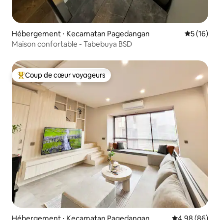
Hébergement ⋅ Kecamatan Pagedangan
Évaluation
5 (16)
Maison confortable - Tabebuya BSD
Coup de cœur voyageurs
Coups de cœur voyageurs les plus appréciés
Hébergement ⋅ Kecamatan Pagedangan
Évaluation mo
4,98 (86)