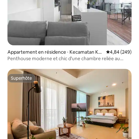
Appartement en résidence ⋅ Kecamatan Ke
Évaluation moy
4,84 (249)
mbangan
Penthouse moderne et chic d'une chambre reliée au
centre commercial
Superhôte
Superhôte