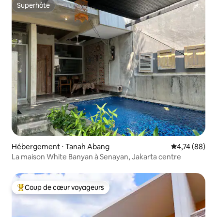
Superhôte
Superhôte
Hébergement ⋅ Tanah Abang
Évaluation mo
4,74 (88)
La maison White Banyan à Senayan, Jakarta centre
Coup de cœur voyageurs
Coups de cœur voyageurs les plus appréciés