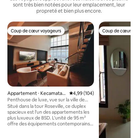
sont très bien notées pour leur emplacement, leur
propreté et bien plus encore.
Coup de cœur voyageurs
Coup de cœur vo
Coup de cœur voyageurs
Coup de cœur vo
Appartement ⋅ Kecamatan
Évaluation moyenne sur la base 
4,99 (104)
Serpong
Penthouse de luxe, vue sur la ville de
BSD
Situé dans la tour Roseville, ce duplex
spacieux est l'un des appartements les
plus luxueux de BSD. L'unité de 95 m²
offre des équipements contemporains,
notamment une cuisine, une connexion
Wi-Fi de 100 Mbps, une télévision de