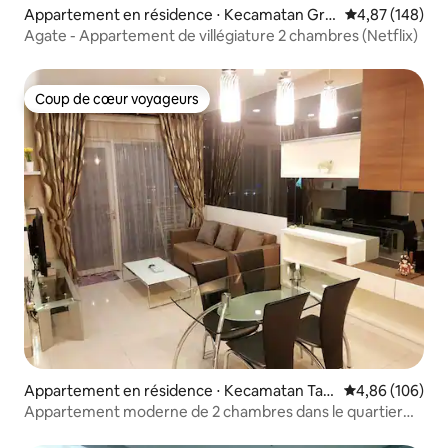
Appartement en résidence ⋅ Kecamatan Gro
Évaluation moy
4,87 (148)
gol petamburan
Agate - Appartement de villégiature 2 chambres (Netflix)
Coup de cœur voyageurs
Coup de cœur voyageurs
Appartement en résidence ⋅ Kecamatan Tan
Évaluation moy
4,86 (106)
ah Abang
Appartement moderne de 2 chambres dans le quartier
d'affaires de Jakarta avec Netflix