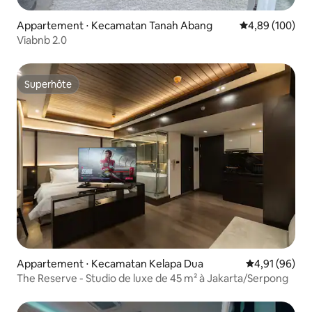
Appartement ⋅ Kecamatan Tanah Abang
Évaluation moy
4,89 (100)
Viabnb 2.0
Superhôte
Superhôte
Appartement ⋅ Kecamatan Kelapa Dua
Évaluation mo
4,91 (96)
The Reserve - Studio de luxe de 45 m² à Jakarta/Serpong