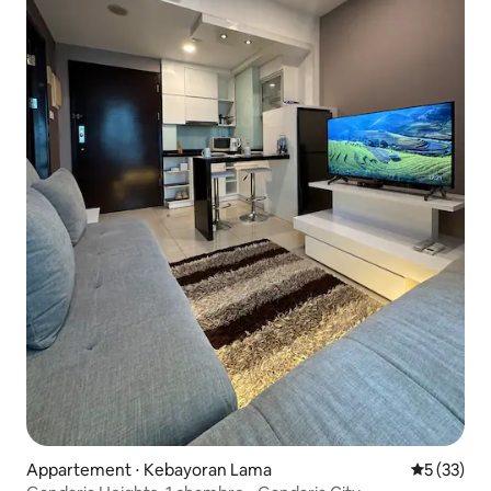
Appartement ⋅ Kebayoran Lama
Évaluation
5 (33)