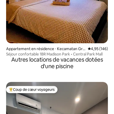
Appartement en résidence ⋅ Kecamatan Gro
Évaluation moy
4,95 (146)
gol petamburan
Séjour confortable 1BR Madison Park • Central Park Mall
Autres locations de vacances dotées
d'une piscine
Coup de cœur voyageurs
Coups de cœur voyageurs les plus appréciés