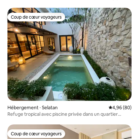
Coup de cœur voyageurs
Coup de cœur voyageurs
Hébergement ⋅ Selatan
Évaluation mo
4,96 (80)
Refuge tropical avec piscine privée dans un quartier
d'expatriés
Coup de cœur voyageurs
Coup de cœur voyageurs