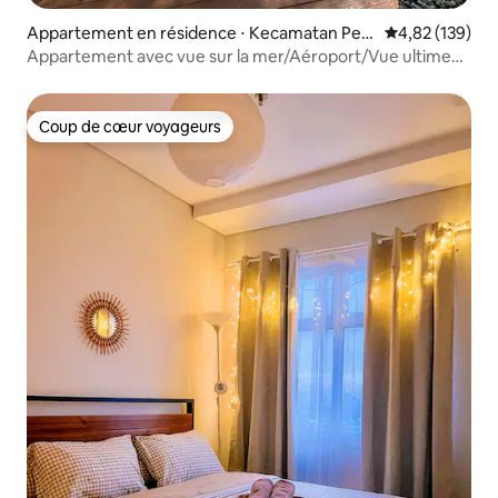
Appartement en résidence ⋅ Kecamatan Penj
Évaluation moy
4,82 (139)
aringan
Appartement avec vue sur la mer/Aéroport/Vue ultime
32e étage
Coup de cœur voyageurs
Coup de cœur voyageurs