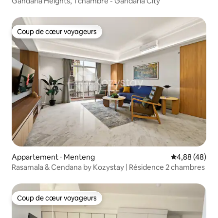
Gandaria Heights, 1 chambre - Gandaria City
Coup de cœur voyageurs
Coup de cœur voyageurs
Appartement ⋅ Menteng
Évaluation mo
4,88 (48)
Rasamala & Cendana by Kozystay | Résidence 2 chambres
Coup de cœur voyageurs
Coup de cœur voyageurs