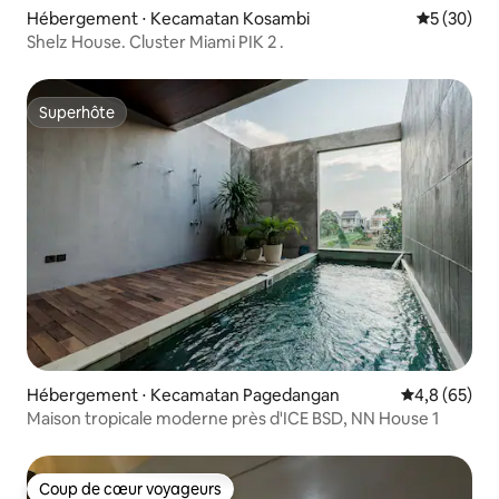
Hébergement ⋅ Kecamatan Kosambi
Évaluation
5 (30)
Shelz House. Cluster Miami PIK 2 .
Superhôte
Superhôte
Hébergement ⋅ Kecamatan Pagedangan
Évaluation m
4,8 (65)
Maison tropicale moderne près d'ICE BSD, NN House 1
Coup de cœur voyageurs
Coup de cœur voyageurs