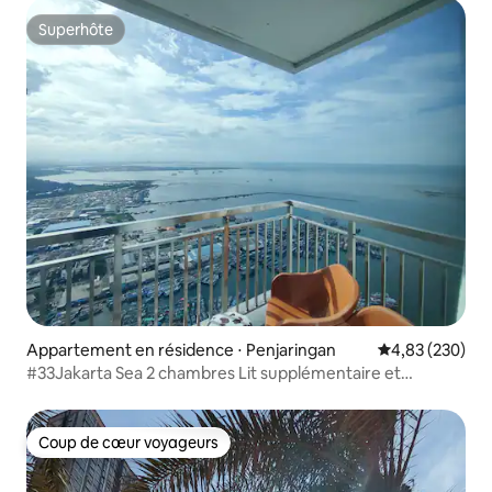
Superhôte
Superhôte
Appartement en résidence ⋅ Penjaringan
Évaluation moy
4,83 (230)
#33Jakarta Sea 2 chambres Lit supplémentaire et
canapé-lit Internet rapide
Coup de cœur voyageurs
Coup de cœur voyageurs