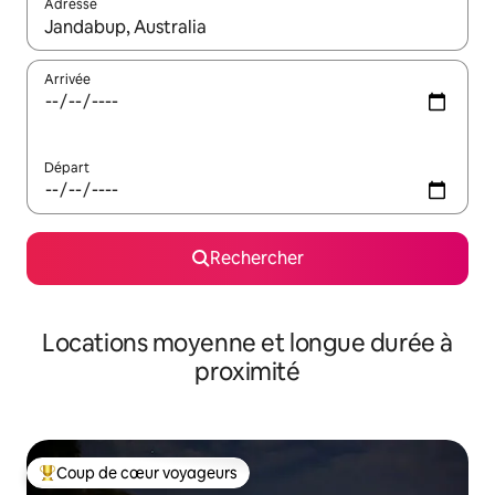
Adresse
Lorsque les résultats s'affichent, utilisez les flèches vers le hau
Arrivée
Départ
Rechercher
Locations moyenne et longue durée à
proximité
Coup de cœur voyageurs
Coups de cœur voyageurs les plus appréciés