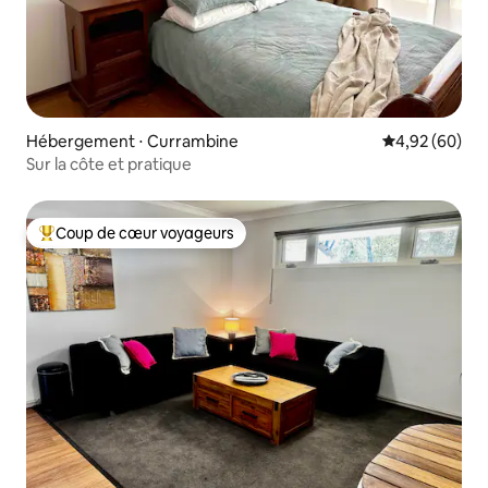
Hébergement ⋅ Currambine
Évaluation mo
4,92 (60)
Sur la côte et pratique
Coup de cœur voyageurs
Coups de cœur voyageurs les plus appréciés