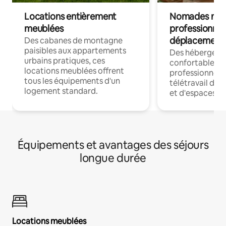
Locations entièrement
Nomades num
meublées
professionnel
déplacement
Des cabanes de montagne
paisibles aux appartements
Des hébergem
urbains pratiques, ces
confortables p
locations meublées offrent
professionnels
tous les équipements d'un
télétravail dis
logement standard.
et d'espaces de
Équipements et avantages des séjours
longue durée
Locations meublées