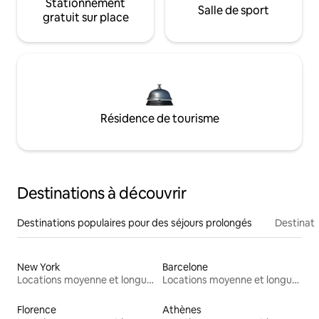
Stationnement
Salle de sport
gratuit sur place
Résidence de tourisme
Destinations à découvrir
Destinations populaires pour des séjours prolongés
Destinati
New York
Barcelone
Locations moyenne et longue durée
Locations moyenne et longue durée
Florence
Athènes