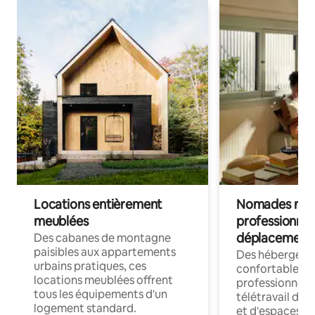
Locations entièrement
Nomades num
meublées
professionnel
déplacement
Des cabanes de montagne
paisibles aux appartements
Des hébergem
urbains pratiques, ces
confortables p
locations meublées offrent
professionnels
tous les équipements d'un
télétravail dis
logement standard.
et d'espaces de