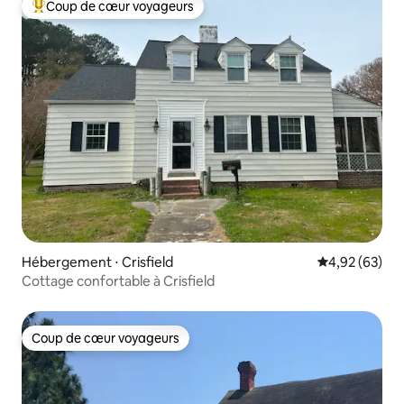
Coup de cœur voyageurs
Coups de cœur voyageurs les plus appréciés
Hébergement ⋅ Crisfield
Évaluation mo
4,92 (63)
Cottage confortable à Crisfield
Coup de cœur voyageurs
Coup de cœur voyageurs