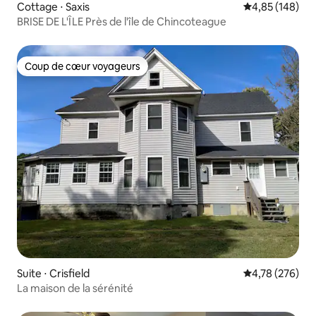
Cottage ⋅ Saxis
Évaluation moy
4,85 (148)
BRISE DE L'ÎLE Près de l'île de Chincoteague
Coup de cœur voyageurs
Coup de cœur voyageurs
Suite ⋅ Crisfield
Évaluation moy
4,78 (276)
La maison de la sérénité