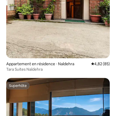
Appartement en résidence ⋅ Naldehra
Évaluation mo
4,82 (85)
Tara Suites Naldehra
Superhôte
Superhôte