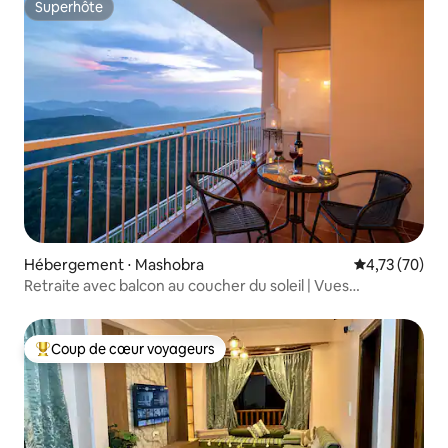
Superhôte
Superhôte
Hébergement ⋅ Mashobra
Évaluation mo
4,73 (70)
Retraite avec balcon au coucher du soleil | Vues
panoramiques | 3 chambres + cuisine
Coup de cœur voyageurs
Coups de cœur voyageurs les plus appréciés