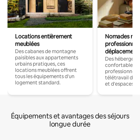
Locations entièrement
Nomades num
meublées
professionnel
déplacement
Des cabanes de montagne
paisibles aux appartements
Des hébergem
urbains pratiques, ces
confortables p
locations meublées offrent
professionnels
tous les équipements d'un
télétravail dis
logement standard.
et d'espaces de
Équipements et avantages des séjours
longue durée