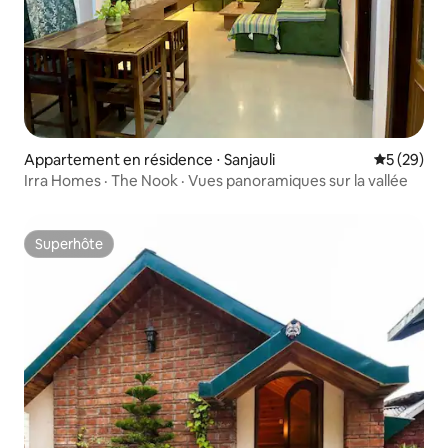
Appartement en résidence ⋅ Sanjauli
Évaluation
5 (29)
Irra Homes · The Nook · Vues panoramiques sur la vallée
Superhôte
Superhôte