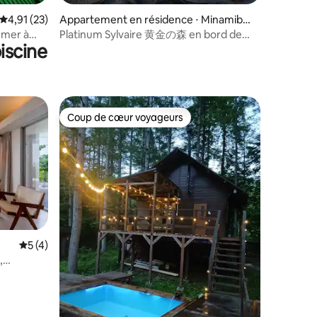
ntaires : 4,72 sur 5
Évaluation moyenne sur la base de 23 commentaires : 4,91 sur 5
4,91 (23)
Appartement en résidence ⋅ Minamibos
o
e mer à
Platinum Sylvaire 黄金の森 en bord de
iscine
mer, océan et forêt
Coup de cœur voyageurs
Coup de cœur voyageurs
Évaluation moyenne sur la base de 4 commentaires : 5 sur 5
5 (4)
,
nawa |
, du feu de