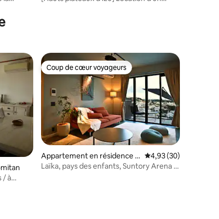
] avec
bâtiment entier avec vue sur le mont
ouvant
Omuro / Barbecue autorisé / Piscine
e
chauffée / Onsen / Sauna
Coup de cœur voyageurs
Coup de cœur voyageurs
Appartement en résidence ⋅
Évaluation moyenne su
4,93 (30)
Okinawa
Laïka, pays des enfants, Suntory Arena /
omitan
Suite familiale
 / à