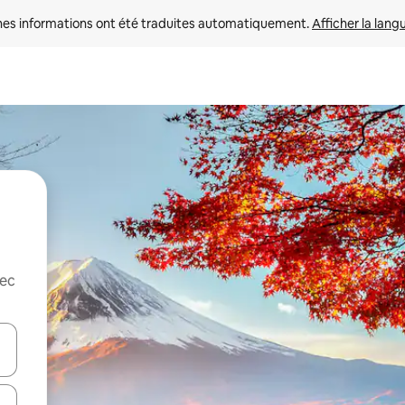
nes informations ont été traduites automatiquement. 
Afficher la lang
vec
hes vers le haut et vers le bas pour les parcourir ou en appuyant et en fai