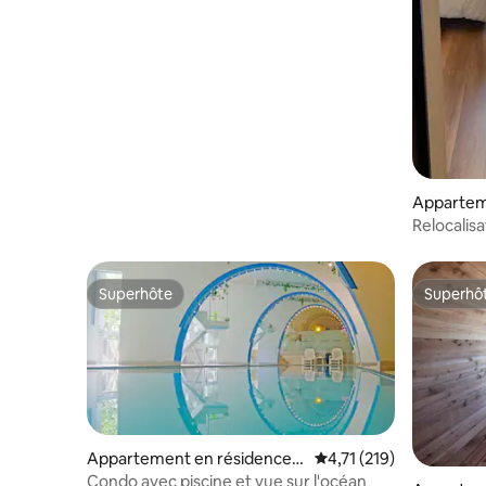
Appartem
otobu
Relocalisa
à grande 
Superhôte
Superhô
Superhôte
Superhô
Appartement en résidence ⋅
Évaluation moyenne sur
4,71 (219)
Yomitan
Condo avec piscine et vue sur l'océan