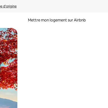
ue d'origine
Mettre mon logement sur Airbnb
sant glisser.