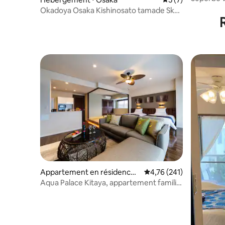
Okadoya Osaka Kishinosato tamade Sky
Window SPA
Appartement en résidence ⋅
Évaluation moyenne sur
4,76 (241)
Chatan
Aqua Palace Kitaya, appartement familial
2