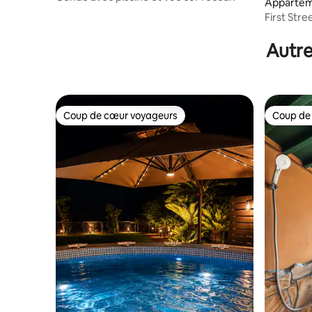
Appartem
Yomitan
First Str
familial
Autre
Coup de cœur voyageurs
Coup de
Coup de cœur voyageurs
Coup de