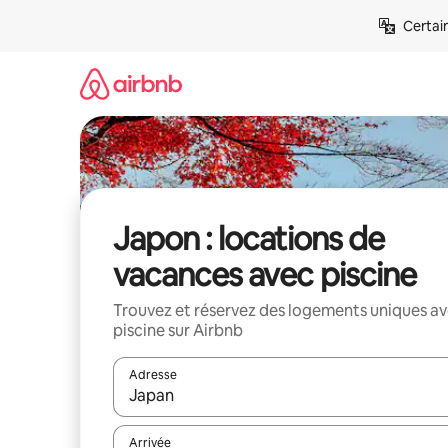
Aller
Certai
directement
au
contenu
Japon : locations de
vacances avec piscine
Trouvez et réservez des logements uniques a
piscine sur Airbnb
Adresse
Lorsque les résultats s'affichent, utilisez les flèc
Arrivée