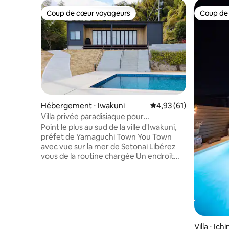
Coup de cœur voyageurs
Coup de
Coup de cœur voyageurs
Coup de
Hébergement ⋅ Iwakuni
Évaluation moyenne su
4,93 (61)
Villa privée paradisiaque pour
redécouvrir la beauté de la mer
Point le plus au sud de la ville d'Iwakuni,
intérieure de Nishi-Seto. Équipé d'une
préfet de Yamaguchi Town You Town
grande piscine et d'un sauna. Limité à un
avec vue sur la mer de Setonai Libérez
groupe par jour
vous de la routine chargée Un endroit
spécial pour guérir votre esprit et votre
corps Vue panoramique sur le ciel, la mer
et les îles Seto Inland Sea Sun Lever
d'une colline Plein d'étoiles qui semblent
se répandre Dans une brise marine
calme Rafraîchissez-vous dans la piscine
ou le sauna Passez des vacances
Villa ⋅ Ic