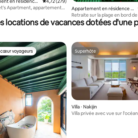
ent en résidence ⋅
Évaluation moyenne sur la base de 279 comme
4,72 (279)
eet's Apartment, appartement
Appartement en résidence ⋅
Minamiboso
Retraite sur la plage en bord d
s locations de vacances dotées d'une p
Vermillion Waves
 cœur voyageurs
Superhôte
 cœur voyageurs
Superhôte
Villa ⋅ Nakijin
Villa privée avec vue sur l'océan
surplombant la mer bleue d'Oki
Profitez de la piscine, du sauna
camp et du barbecue